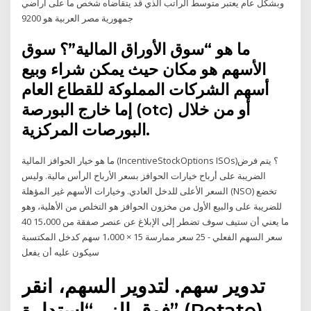
وبشكل عام يعتبر متوسط الراتب الذي قد يتقاضاه شخص ما على أراضي
جمهورية مصر العربية هو 9200
ما هو “سوق الأوراق المالية”؟ سوق
الأسهم هو مكان حيث يمكن شراء وبيع
أسهم الشركات المملوكة للقطاع العام
إما خارج البورصة (otc) أو من خلال
البورصات المركزية.
ما هو خيار الحوافز المالية (IncentiveStockOptions ISOs)؟ يتم فرض
الضريبة على أرباح خيارات الحوافز بسعر الأرباح الرأس مالية. وليس
السعر الأعلى للدخل العادي. وخيارات الأسهم غير المؤهلة (NSO) تخضع
للضريبة على والبيع الأول من مخزون الحوافز هو التخلص من الأهلية، وهو
ما يعني أن ستيف سوف تضطر إلى الإبلاغ عن عنصر صفقة من 15،000 40
سعر السهم الفعلي - 25 سعر ممارسة 15 × 1،000 سهم كدخل المكتسبة
سيكون عليه أن يفعل
تدوير سهم. لتدوير السهم، انقر
فوق الزر “استدارة” (Rotate)