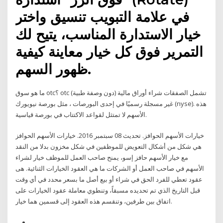
في علامة التبويب تنسيق واختر
خيار الاستدارة المناسب، يتيح لك
التمرير فوق كل خيار معاينة كيفية
ظهور السهم.
ما هو سوق otc؟ otc (دون وصفة طبية) تشمل الصفقات شراء أوراق مالية
غير مسجلة رسميًا في إحدى البورصات ، مثل بورصة نيويورك (nyse). هذه
الأسهم لا تمتثل لقواعد الاكتتاب في بورصة قياسية.
خيارات الأسهم الحوافز. تحديث 08 سبتمبر 2016. خيارات الأسهم الحوافز
هي شكل من أشكال التعويض للموظفين في شكل مخزون بدلا من النقد
مع خيار الأسهم حافز إسو، يمنح صاحب العمل للموظف خيار لشراء
الأسهم في صاحب العمل أو الشركات ما هي العقود الخيارات الثنائية. هى
عقود تعطي للفرد الحق في شراء أو بيع أصل ما بسعر محدد في أي وقت
قبل التاريخ الذي تم تحديده مسبقاً، وتنطوي معاملة عقود الخيارات على
اتفاق بين طرفين، وتنقسم هذه العقود إلى قسمين هما خيار.