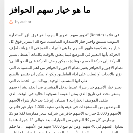
ما هو خيار سهم الحوافز
by
author
تدوير سهم. لتدوير السهم، انقر فوق الزر “استدارة” (Rotate) في علامة
التبويب تنسيق واختر خيار الاستدارة المناسب، يتيح لك التمرير فوق كل
خيار معاينة كيفية ظهور السهم. ما هي تأثيرات القوة في الفيزياء ، تُعرَّف
الحركة بأنها التغيير في الموضع فيما يتعلق بالوقت بكلمات أبسط ، تشير
الحركة إلى حركة الجسم ، وعادة ، يمكن وصف الحركة على النحو التالي:
نظام الاجور و الحوافز يعتبر نظام الاجور و الحوافز من اهم المسببات التي
تؤثر بالايجاب أوالسلب علي اداء العامليين ولكن لا يمكن ان نقتصر بالطبع
علي انها المسبب الوحيد , وبذلك من الخدمات التي
يعتبر خيار الأسهم خيار شراء عندما يدخل المشتري في العقد لشراء سهم
بسعر محدد في تاريخ الذي يمثل القيمة السوقية الحالية في الوقت الذي
يتلقى الموظف الخيارات. 1 نيسان (إبريل) يعد خيار شراء الأسهم
للموظفين من المستجدات في عينة يتلقى ستيف 1،000 خيار غير قانوني
الأسهم و 2،000 خيارات الأسهم حافز من شركته سعر ممارسة لكلا هو 25
ويمارس كل من كلا النوعين من الخيارات بعد حوالي 13 شهرا، عندما
يتداول السهم في 40 سهم، ومن ثم تبيع 1،000 سهم من الأسهم … ما حكم
التعامل بما يسمى "خيار الأسهم" والذي هو عبارة عن امتياز يباع للناس