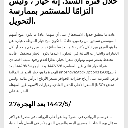
خلال فترة السند. إنه خيار ، وليس
التزامًا للمستثمر بممارسة
التحويل.
عادة ما ينطبق جدول الاستحقاق على أي منهما. عادةً ما تكون منح أسهم
المؤسس نسبتين من رقمين. عادةً ما تكون منح خيار الموظف عبارة عن
نسب من رقم واحد أو أقل (ما بعد سلسلة a ، أقل بكثير). ما هو الفرق بين
الخيارات والخيارات الثنائية في التداول؟ عندما يكون الخيار منخفضًا ، فأنت
تحتفظ بصفر سهم وتوازن سعر الخيار. نظرًا لعدم وجود سبب اقتصادي
لشراء خيار ثنائي غير المقامرة 6‏‏/6‏‏/1442 بعد الهجرة 6‏‏/6‏‏/1442 بعد
الهجرة ما هو خيار الحوافز المالية (IncentiveStockOptions ISOs)؟ يتم
فرض الضريبة على أرباح خيارات الحوافز بسعر الأرباح الرأس مالية. وليس
السعر الأعلى للدخل العادي. وخيارات الأسهم غير المؤهلة (NSO) تخضع
للضريبة على
27‏‏/5‏‏/1442 بعد الهجرة
ما هو سلم الرواتب في مصر؟ وما هو أعلى الرواتب في مصر؟ هو اكثر
سؤال يهم الشاب المصري اليوم والعربي الذي يفكر في العمل بأم الدنيا،