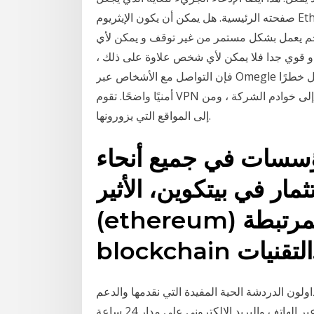
صفحته الرئيسية. هل يمكن أن يكون الإيثريوم Ethereum : يمكننا القول بأن الإيثريوم ethereum هو عبارة
م يعمل بشكل مستمر من غير توقف و يمكن لأي
و قوي جدا فلا يمكن لأي شخص علاوة على ذلك ،
فإن التواصل مع الأشخاص عبر Omegle يمكن أن يعرض المستخدمين للمتسللين المهرة ، وهو ما يمثل خطرًا
أمنيًا واضحًا. تقوم VPN بتشفير جميع بيانات المستخدم بأمان من المشتركين إلى خوادم الشركة ، ومن VPN
إلى المواقع التي يزورونها.
مؤسسات في جميع أنحاء
ثمار في بيتكوين، الأثير
(ethereum) والأصول المالية الأخرى المرتبطة
نيات.
100,00 حساب ويحب المتداولون الدردشة الحية المفيدة التي نقدمها والدعم
عبر الهاتف والبريد الإلكتروني على مدار 24 ساعة. FasaPay, Litecoin, Neteller, Perfect Money, Skrill