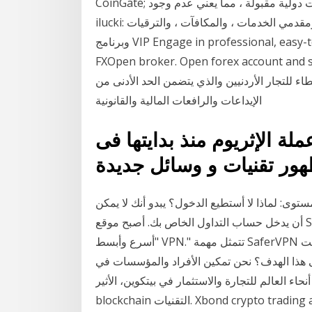
CoinGate; لا توجد حاليًا أي خيارات دولية مقبولة ، مما يعني عدم وجود Alipay أو UnionPay. مراجعة كازينو
ilucki: البلدان والعملات المقبولة ، وطرق الدفع ، والألعاب ومقدمي الخدمات ، والمكافآت ، والترقيات
وبرنامج VIP Engage in professional, easy-to-access, and secure online Forex trading with
FXOpen broker. Open forex account! أفضل وسطاء
لتجار الأردنيين والذي يتضمن الحد الأدنى من
الإيداعات والرافعات المالية والقانونية
لة الإثريوم منذ بدايتها فى
توى: لماذا لا أستطيع الدخول؟ يبدو أنك لا يمكن
أن يدخل حساب التداول الخاص بك. أصبح موقع SaferVPN موجودًا منذ عام 2013 ويصف نفسه بجرأة بأنه
"أسرع وأبسط VPN." تتمثل مهمة SaferVPN في "توفير وصول آمن وآمن وغير خاضع للرقابة إلى الإنترنت
ذا الهدف؟ نحن تمكين الأفراد والمؤسسات في
 العالم للتجارة والاستثمار في بيتكوين، الأثير (ethereum) والأصول المالية الأخرى المرتبطة
blockchain التقنيات. Xbond crypto trading app is the best way to buy bitcoin and