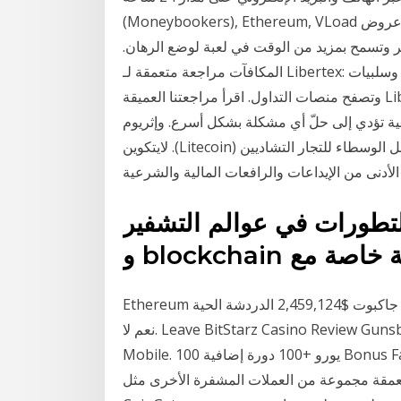
(Moneybookers), Ethereum, VLoad بالإضافة إلى ذلك ، فإن عروض Playbetr الرياضية الحية وفي
ر وتسمح بمزيد من الوقت في لعبة لوضع الرهان.
المكافآت مراجعة متعمقة لـ Libertex: من بيانات الشركة وحتى مراجعات المستخدمين، وإيجابيات وسلبيات
وتصفح منصات التداول. اقرأ مراجعتنا العميقة Libertex قبل بدء التداول. يتوفر الدعم دائمًا عبر البريد
دي إلى حلّ أي مشكلة بشكل أسرع. وإثريوم (Ethereum) و
لايتكوين .(Litecoin) أفضل وسطاء الفوركس في تشاد. ️ شاهد ملخصًا عمليًا لأفضل الوسطاء للتجار التشاديين
و 24 / 7 لأحدث التطورات في عوالم التشفير
Ethereum بيتكوين; ماكس جاكبوت $2,459,124 الدردشة الحية Available هل كانت هذه المراجعة مفيدة؟
نعم لا. Leave BitStarz Casino Review Gunsbet™️ is a Licensed Casino with Instant Play &
Mobile. 100 يورو +100 دورة إضافية Bonus Fast payouts [Updated يناير 2021] وكلاء الدردشة الحية
جموعة من العملات المشفرة الأخرى مثل Ethereum و Tron من خلال