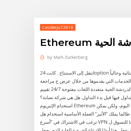
Castillejo72618
 الدردشة الحية
by
Mark Zuckerberg
انتقل إلى الاستنتاج . كانت 24option أحد شركات الوساطة المعروفة جيداً في سوق الخيارات الثنائية وحالياً
ت التي يقدموها من خلال عرض ح مراجعة Ego الكازينو على الجوال 2021. سحب على
مدار 24 ساعة; الدردشة الحية متعددة اللغات مفتوحة 24/7 تقييم Plus500 تعرف على البونص و الحساب
داول فيها قبل بدء التداول. هل هي شركة نصابة؟
استخدام الإثيريوم Ethereum قد لا يكون سهل مثل استخدام شبكة الإنترنت كما نعرفها اليوم، ولكن يمكن
الما يملك “الأثير” العملة الأساسية استخدام هل
ترغب في الاشتراك في "أسرع VPN في العالم"؟ هذا حق لا يفكر فيه أحد؟ الجميع تقريبا للتسوق ل VPN
ل. هذا أيضًا الإدعاء الجريء للغاية الذي يجعل Hide.me ، واضحًا كما هو الحال في النهار ، على