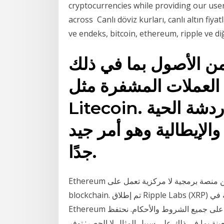
cryptocurrencies while providing our use
across Canlı döviz kurları, canlı altın fiyat
ve endeks, bitcoin, ethereum, ripple ve di
اك أكثر من 250 من الأصول بما في ذلك
العملات المشفرة مثل Bitcoin و Ethereum و
Litecoin. دعم العملاء. تتوفر الدردشة الحية
 والإيطالية وهو أمر جيد
جدًا.
Ethereum هي عملة رقمية ، وفي الوقت نفسه ، فهي عبارة عن منصة برمجية لا مركزية تعمل على
blockchain. تم إطلاق Ripple Labs (XRP) في عام 2012. اسحب دائمًا إلى محفظتك الخاصة في
Ethereum أولاً. يرجى ملاحظة أنه بإتمام الدفع ، فإنك تقر بموافقتك على جميع الشروط والأحكام. نحتفظ
ة بما في ذلك على سبيل المثال لا الحصر: توفر