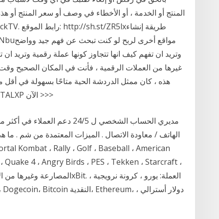
غيرها من العملات الرقمية ، فأنت في المكان الصحيح وقت ا
الدردشة. <<< احصل على حق الوصول إلى CAPITALXP الآن >>>
الهاتف / معاودة الاتصال . الميزات المعتمدة من شم . ما
1 ، Quake 4 ، Angry Birds ، PES ، Tekken ، Starcraft ،