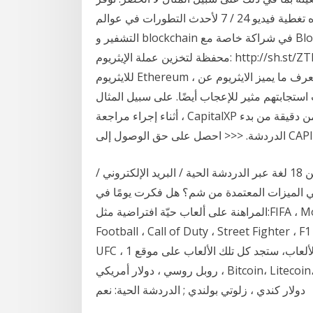
المنتج أو الخدمة ، أو الأخطاء في وصف أو سعر المنتج أو هذه تغطية فيديو 24 / 7 لأحدث التطورات في عوالم
التشفير و blockchain في شراكة خاصة مع BlockTV. رابط الموقع: http://sh.st/ZR5lxطريقة إنشاء
محفظة لتخزين عملة الإيثريوم: http://sh.st/ZTNbuمواقع أخرى لربح لو كنت تبحث عن فهم جيد وواضح
للايثريوم Ethereum ، وتريد ان تفهم كيف انها تتجاوز كونها عملة رقمية وتريد ان تعرف ما يميز الايثريوم عن
ستجابتهم مثير للإعجاب أيضًا. على سبيل المثال
، أثناء إجراء مراجعة CapitalXP هذه ، كان ممثل الدردشة الحية متاحًا بسهولة في أقل من دقيقة من بدء
مديري الحساب الشخصي ل 24/5 دعم العملاء في أكثر من 18 لغة عبر الدردشة الحية / البريد الإلكتروني /
 هي الميزات المعتمدة من شم؟ هل فكرت يومًا في
المراهنة على ألعاب حيّة افتراضية مثل:FIFA ، Mortal Kombat ، Rally ، Golf ، Baseball ، American
Football ، Call of Duty ، Street Fighter ، F
UFC ، المصارعة وغيرها من الألعاب، ستجد كل تلك الألعاب على موقع 1xBit. العملة: يورو ، كرونة نرويجية ،
روبل روسي ، دولار أمريكي ، Bitcoin، Litecoin، Dogecoin، Bitcoin النقدية، Ethereum، دولار أسترالي ،
دولار كندي ، زلوتي بولندي ; الدردشة الحية: نعم