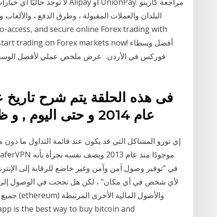
 and start trading on Forex markets now
فوركس في الأردن. ️ عرض ملخص عملي لأفضل الوسطاء ل
فى هذه الحلقة يتم شرح تاريخ عم
عام 2014 و حتى اليوم , و ظهور تقنيات و وسائل جديدة
إي تورو المشاكل التي قد يكون عند قائمة التداول ما دون مس
لأي شخص في أي مكان" ، لكن هل نجحت في الوصول إلى ه
جميع أنحاء