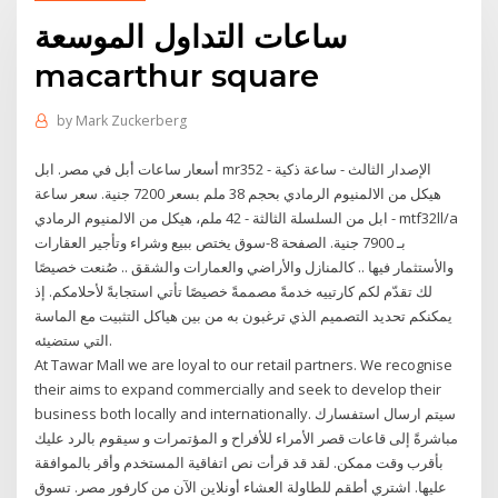
ساعات التداول الموسعة
macarthur square
by
Mark Zuckerberg
أسعار ساعات أبل في مصر. ابل mr352 الإصدار الثالث - ساعة ذكية -
هيكل من الالمنيوم الرمادي بحجم 38 ملم بسعر 7200 جنية. سعر ساعة
ابل من السلسلة الثالثة - 42 ملم، هيكل من الالمنيوم الرمادي - mtf32ll/a
بـ 7900 جنية. الصفحة 8-سوق يختص ببيع وشراء وتأجير العقارات
والأستثمار فيها .. كالمنازل والأراضي والعمارات والشقق .. صُنعت خصيصًا
لك تقدّم لكم كارتييه خدمةً مصممةً خصيصًا تأتي استجابةً لأحلامكم. إذ
يمكنكم تحديد التصميم الذي ترغبون به من بين هياكل التثبيت مع الماسة
التي ستضيئه.
At Tawar Mall we are loyal to our retail partners. We recognise
their aims to expand commercially and seek to develop their
business both locally and internationally. سيتم ارسال استفسارك
مباشرةً إلى قاعات قصر الأمراء للأفراح و المؤتمرات و سيقوم بالرد عليك
بأقرب وقت ممكن. لقد قد قرأت نص اتفاقية المستخدم وأقر بالموافقة
عليها. اشتري أطقم للطاولة العشاء أونلاين الآن من كارفور مصر. تسوق