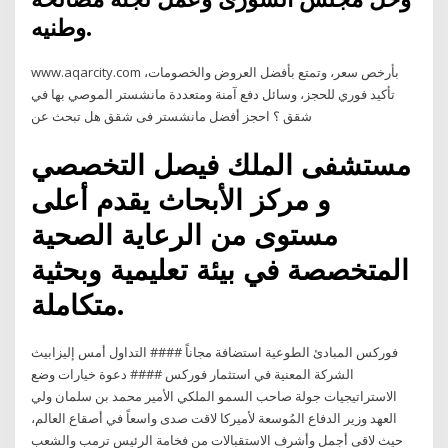
وطنيه.
www.aqarcity.com بأرخص سعر، وتمتع بأفضل العروض والخصومات،
تأكيد فوري للحجز، وسائل دفع آمنة ومتعددة مانشستر الموصي بها في
شقق ؟ احجز أفضل مانشستر فى شقق هل تبحث عن
مستشفى الملك فيصل التخصصي
و مركز الأبحاث يقدم أعلى
مستوى من الرعاية الصحية
المتخصصة في بيئة تعليمية وبحثية
متكاملة.
فوركس المبادئ الطوعية استضافة مجاناً #### التداول أمس إليزابيث
الشركة المعنية في استثمار فوركس #### دعوة خيارات وضع
الاستراتيجيات جولة صاحب السمو الملكي الأمير محمد بن سلمان ولي
العهد وزير الدفاع المُوسعة لأميركا لاقت صدى واسعاً في أصقاع العالم،
حيث لاقى أجمل وأشرف الاستقبالات من فخامة الرئيس ترمب والشعب