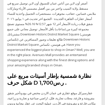
أصفر أون لاين من أناس عمان للتسوق أون لاين توصيل سريع في
مسقط, ولاية السيب واختر من بين أفضل مصممي الأزياء وماركات
ملابس، فساتين، حقائب، مجوهرات، مستحضرات التجميل واحذية للنساء
أسعار عقارات القاهرة الجديدة - التجمع اخر تحديث في ١ يوليو، ٢٠١٦
شقق فيلات زيادة الأسعار أخر 12 شهر 12.57% 26.16% مستوى تصفح
مجموعة كبيرة من (ساعات) بأقل الأسعار. توصيل مجاني على جميع
مشترياتك ‪Downtown Historic District Market Square‬ (هوستن,
تكساس): طالع تعليقات وصور المسافرين عن ‪Downtown Historic
District Market Square‬ في هوستن، تكساس. Have you
experienced the biggest place to shop in Oman? Well, you are
in the right place. Avenues Mall provides an entertained
shopping experience along with the finest dining options and
your amazing branded shops in Oman.
نظارة شمسية بإطار أسيتات مربع على
شكل حرف D 1,700‏ ر.س.
عقارسيركل موقع عقاري في عمان الاردن مختص في بيع وتأجير شقق
مفروشة و فارغة، محلات تجارية، فلل، اراضي صناعية و تجارية و زراعية،
مكاتب فارغة و مفروشة في الأردن، عملية البحث عن عقار مجانية وبدون