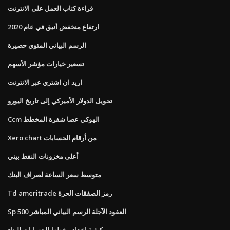
قراءة كتاب العمل على الانترنت
ارتفاع منخفض أنيق في عام 2020
الرسم البياني المئوي حصيرة
تسعير خيارات مؤشر الأسهم
اريد ان اشتري عبر الانترنت
تحويل الدولار الأميركي إلى تاريخ اليورو
Ccm الهوكي عصا شفرة المخطط
Xero chart من أرقام الحسابات
أعلى مخزونات النفط بيني
متوسط ​​سعر الساعة لصراف البنك
Td ameritrade رمز الصفقات الحرة
Sp 500 العقود الآجلة الرسم البياني المباشر
كيفية إعداد مخطط الحسابات للبناء