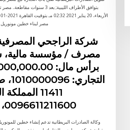
بتوافق الأطراف الليبية; بعد 3 سن
مصر لبناء خطين مونوريل بضمان 1.7 مليار إسترلينى 7‏‏/6‏‏
شركة الراجحي المصرفية ل
مصرف / مؤسسة مالية، 
11411 المملك
0096611211600، العنوان الوطني: شركة