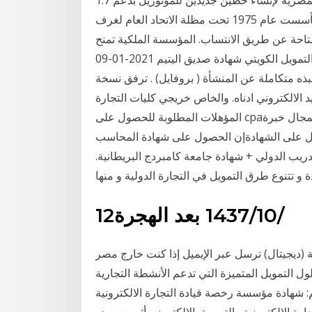
بقيادة شركة بومباردييه للنقل إتمام صفقة مع الحكومة المصرية لإنشاء خطين جديدين للمونوريل بدعم 1.7
غرفة التجارة العربية البريطانية هي منظمة غير ربحية تأسست عام 1975 تحت مظلة الاتحاد العام لغرف
ا متاحة عن طريق الانتساب. المؤسسة الملكية تمنح
بيت التمويل الكويتي شهادة صديق اليتيم 2021-01-09T14:51:41.387+03:00 شارك بتعليق كتيب تمويل
بذه متكاملة عن المنشأة ( بروفايل) . ترفق نسخة
 الالكتروني ادناه. والخاص خريجي كليات التجارة
المؤهلات المطلوبة للحصول على cpaالحصول على مؤهل جامعي، درجة البكالوريوس، في المجال خبرة
ول على الشهادةإن الحصول على شهادة المحاسب
ريب الدولي + شهادة جامعة كامبردج البريطانية.
 و تتنوع طرق التمويل في التجارة الدولية و منها
12‏‏/10‏‏/1437 بعد الهجرة
ة (ديجيتال) ترسل عبر الإيميل إذا كنت خارج مصر
ول التمويل المتميزة التي تدعم الأنشطة التجارية
م: شهادة مؤسسة رخصة قيادة التجارة الالكترونية
ارة الالكترونية والتسويق الالكتروني أثيرت بعض