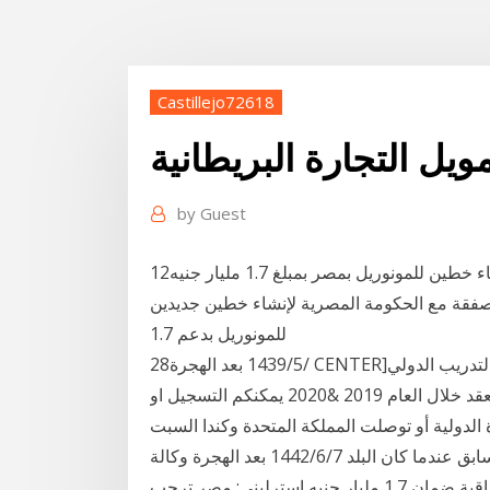
Castillejo72618
ويل التجارة البريطانية
by
Guest
12‏‏/10‏‏/1437 بعد الهجرة وكالة الصادرات البريطانية تدعم إنشاء خطين للمونوريل بمصر بمبلغ 1.7 مليار جنيه
م صفقة مع الحكومة المصرية لإنشاء خطين جديدين
للمونوريل بدعم 1.7
28‏‏/5‏‏/1439 بعد الهجرة CENTER]يتشرف مركز منتجع التدريب الدولي ITR بتقديم دورات فى مجال "
التجارة الخارجية ودراسة الجدوى - 2019 " التى سوف تعقد خلال العام 2019 &2020 يمكنكم التسجيل او
 الدولية أو توصلت المملكة المتحدة وكندا السبت
إلى اتفاق تجاري موقت لما بعد بريكست يمدد الاتفاق السابق عندما كان البلد 7‏‏/6‏‏/1442 بعد الهجرة وكالة
تمويل الصادرات البريطانية تفتح باب التجارة مع مصر بإتفاقية ضمان 1.7 مليار جنيه إسترليني; مصر ترحب