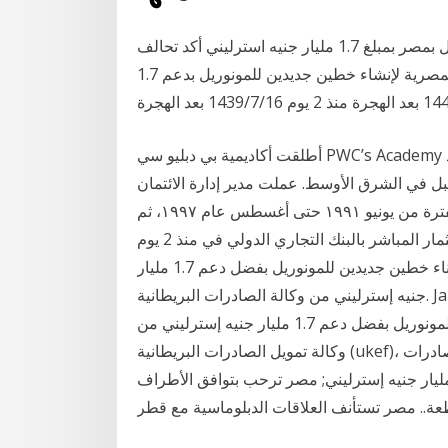
وكالة الصادرات البريطانية تدعم إنشاء خطين للمونوريل بمصر بمبلغ 1.7 مليار جنيه استرليني أكد تحالف
بقيادة شركة بومباردييه للنقل إتمام صفقة مع الحكومة المصرية لإنشاء خطين جديدين للمونوريل بدعم 1.7
أطلقت أكاديمية بي دبليو سي PWC’s Academy شهادة معهد الإدارة المعتمد (CMI) في إطار مهمتها
بل في الشرق الأوسط. عملت مدير إدارة الائتمان
بالبنك التجاري الدولي (سابقا بنك تشيس الوطني) في الفترة من يونيو ١٩٩١ حتى أغسطس عام ١٩٩٧، ثم
عضو مجلس إدارة ورئيس قسم الاستثمار المباشر بالبنك التجاري الدولي في منذ 2 يوم Jan 20, 2021 · أكد
تحالف بقيادة شركة بومباردييه علي إتمام صفقة مع مصر لبناء خطين جديدين للمونوريل بفضل دعم 1.7 مليار
جنيه إسترليني من وكالة الصادرات البريطانية. Jan 20, 2021 · أكد تحالف بقيادة شركة بومباردييه للنقل على
اتمام صفقة مع الحكومة المصرية لبناء خطين جديدين للمونوريل بفضل دعم 1.7 مليار جنيه إسترليني من
وكالة تمويل الصادرات البريطانية (ukef)، وهو أكبر مبلغ تمويل قدمته على الإطلاق وكالة تمويل الصادرات
ريطانية تفتح باب التجارة مع مصر بإتفاقية ضمان 1.7 مليار جنيه إسترليني; مصر ترحب بتوافق الأطراف