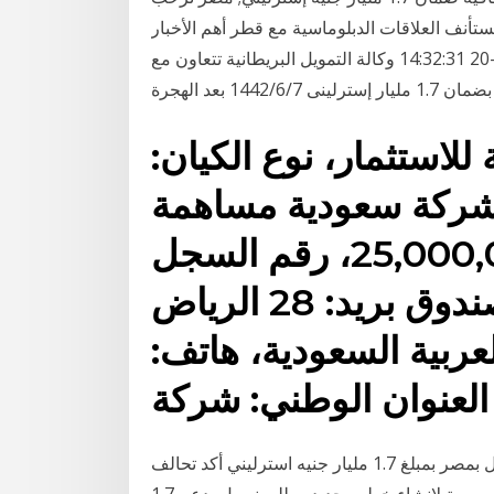
وات مقاطعة.. مصر تستأنف العلاقات الدبلوماسية مع قطر أهم الأخبار
الأربعاء، 20 يناير 2021 02:32 مـ بتوقيت القاهرة 2021-01-20 14:32:31 وكالة التمويل البريطانية تتعاون مع
/1442 بعد الهجرة
لاستثمار، نوع الكيان:
شركة سعودية مساهمة
برأس مال: 25,000,000,000.00، رقم السجل
التجاري: 1010000096، صندوق بريد: 28 الرياض
ة العربية السعودية، هاتف:
وكالة الصادرات البريطانية تدعم إنشاء خطين للمونوريل بمصر بمبلغ 1.7 مليار جنيه استرليني أكد تحالف