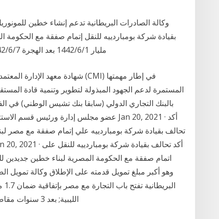
مليار 1‏‏/6‏‏/1442 بعد الهجرة 7‏‏/6‏‏/1442 بعد الهجرة منذ 2 يوم 16‏‏/7‏‏/1439 بعد الهجرة
المستمرة لدعم الجهود المبذولة لتطوير وتنمية قادة المستق
الب
الليبية; بعد 3 سنوات مقاطعة.. مصر تستأنف العلاقات الدبلوماسية مع قطر