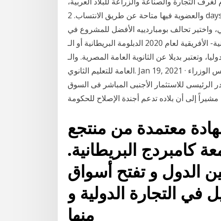
لة الاتحاد العام لغرف التجارة والصناعة والزراعة للبلاد العربية،
والعضوية فيها متاحة عن طريق الانتساب. 2 days ago · وذكر بيان السفارة البريطانية أن وزيرة التجارة
، واختير تحالف بومباردييه الأفضل للمشروع في
قمة الاستثمار البريطانية- الأفريقية لعام 2020 الدبلومة البريطانية أو الـ«ig» هي شهادة ثانوية عامة معترف
يا، وتعتبر بديلا عن الثانوية العامة المصرية. والـ«IG» هي اختصار لـ«IGCSE» وتعني الشهادة الدولية
العامة للتعليم الثانوي. Jan 19, 2021 · قال السير جيفرى دونالدسون ؛ المبعوث التجارى لرئيس الوزراء
در الرئيسى للاستثمار الأجنبى المباشر فى السوق
 مشيراً إلى أن بلاده تدعم أجندة الإصلاح للحكومة
دة معتمدة من منتجع
ة كامبردج البريطانية.
ين الدول و تفتح أسواق
 في التجارة الدولية و
منها