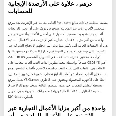
درهم ، علاوة على الأرصدة الإيجابية
للحسابات
ألعاب مجانية عبر الإنترنت يعد موقع Poki.com منصة استكشاف ذات طابع
شخصي لألعاب الإنترنت المجانية. سنحرص يوميًا على أن نختار لك بعناية
ألعاب جديدة، بحيث تضمن الحصول على أفضل الألعاب وأقصى قدر من
واحدة من أكبر مزايا الأعمال التجارية عبر الإنترنت على الأعمال المادية
هي أن النفقات العامة أقل بكثير مما يؤثر على دخلهم. لا تحتاج الشركة عبر
الإنترنت إلى توظيف العديد من الموظفين لإدارة الشركة ، ولا يتعين عليها
أدوات هامة عبر الانترنت تساعدك في التمويل الشخصي 08-16-2020
08:03 صباحاً بواسطة مجلة تطوير الذات العب ألعاب مجانية على Y8. أهم
الفئات هي الألعاب التي تصلح للعب بواسطة لاعبين وألعاب التلبيس. ومع
ذلك، فإن ألعاب المحاكاة وألعاب الطبخ تحظى بشعبية كبيرة بين اللاعبين.
يعمل موقع Y8 Games أيضًا على الأجهزة المحمولة ويحتوي على 8 طرق
بسيطة لتقليل النفقات. في هذه السطور التالية سوف نضع لك 8 طرق
بسيطة لتقليل النفقات المالية وزيادة مدخراتك الشهرية بدون تحويل
أسلوب حياتك كليًا.
واحدة من أكبر مزايا الأعمال التجارية عبر
الإنترنت على الأعمال المادية هي أن