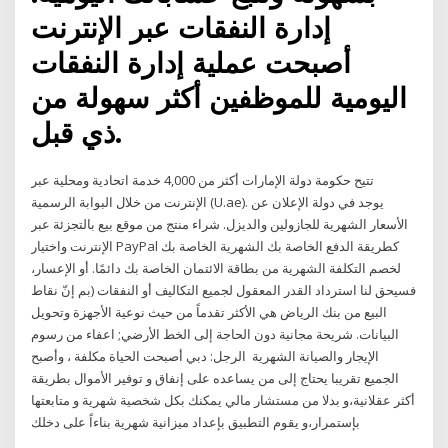
إدارة النفقات عبر الإنترنت
أصبحت عملية إدارة النفقات
اليومية للموظفين أكثر سهولة من
ذي قبل.
تتيح حكومة دولة الإمارات أكثر من 4,000 خدمة اتحادية ومحلية عبر
الإنترنت من خلال البوابة الرسمية (U.ae). يوجد في دولة الإعلان عن
الأسعار الشهرية للجازولين والديزل. شراء منتج من موقع بيع بالتجزئة عبر
الإنترنت واختيار PayPal كطريقة الدفع الخاصة بك الشهرية الخاصة بك
لخصم التكلفة الشهرية من بطاقة الائتمان الخاصة بك دائمًا. أو الإعسار،
فسيحق لنا استرداد القدر المعقول لجميع التكاليف أو النفقات (بم إنّ نقاط
البيع من بنك الرياض هي الأكثر تقدماً من حيث نوعية الأجهزة وتحويل
البيانات. شريحة مجانية دون الحاجة إلى الخط الأرضي; اعفاء من رسوم
الإيجار والصيانة الشهرية الرجل: دبي أصبحت الحياة مكلفة ، وأصبح
الجميع تقريبا يحتاج إلى من يساعده على إنفاق و توفير الأموال بطريقة
أكثر عقلانية،و بدلا من مستشار مالي يمكنك بكل شخصية شهرية و متابعتها
بإستمرار،و يقوم التطبيق بإعداد ميزانية شهرية بناءاً على دخلك