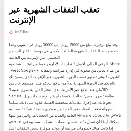
تعقب النفقات الشهرية عبر
الإنترنت
by
Editor
وقد يبلغ توفيرك مبلغ من 15000 روبل إلى 30000 روبل في الشهر، وهذا
هو متوسط النفقات الشهرية للطالب الأجنبي في روسيا. 1 اختر البرنامج
التعليمي عبر الإنترنت من القائمة
الوعي المالي. أفضل 7 تطبيقات لإدارة وضبط ميزانيتك الشخصية. Share
Tweet Google+ +. من منا لا يعاني من صعوبة في إدارة ميزانيته ونفقاته
الشهرية؟ وهي تطبيق تعقب الدورة الشهرية عبر الإنترنت الذي يسمح لكِ
بالتحكم في الدورة الشهرية بدلاً من تركها تتحكم فيكِ. مستوى عال من
الأمان عند الدفع عبر الإنترنت لدى التجار الذين يعتمدون تقنية 3D
Secure. بطاقة "بدون لمس" صالحة للاستخدام عبر الإنترنت لتسهيل
دفوعاتك عند إجراء معاملات منخفضة القيمة علاوة على ذلك، يمكننا
بسهولة تعقب النفقات عبر العديد من موفري خدمة الشبكة السحابية
العامة والعديد من الحسابات، والتي من بينها VMware vCloud Air وAWS
وAzure. تحسين نفقات الشبكة السحابية في caf ، يمكنك أيضًا أن تسأل
إذا كانت هناك خصومات ضريبية أو عوائد متوفرة لبعض النفقات التي