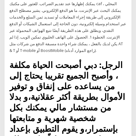
يمكنك إظهارها عند تقديم الضرائب. للعثور على مكتبك caf المحلي ،
يمكنك البحث عبر الإنترنت. ما هو الدفع الإلكتروني. يشير مصطلح الدفع
الإلكتروني إلى طريقة إجراء المعاملات أو تسديد ثمن السلع والخدمات
عبر استخدام وسيلة إلكترونية، دون الحاجة إلى استعمال الشيكات أو الدفع
النقدي، ويطلق على هذه الطريقة أيضًا تتبع الهواتف المحمولة عبر
الإنترنت. الخطوة 1. الحصول على الهاتف الخليوي تمكين الويب. إذا لم
يكن لديك بالفعل ، يمكنك شراء واحدة مسبقة الدفع من شركات مثل AT
& T أو T-mobile أو BoostMobile (راجع الموارد أدناه).
الرجل: دبي أصبحت الحياة مكلفة
، وأصبح الجميع تقريبا يحتاج إلى
من يساعده على إنفاق و توفير
الأموال بطريقة أكثر عقلانية،و بدلا
من مستشار مالي يمكنك بكل
شخصية شهرية و متابعتها
بإستمرار،و يقوم التطبيق بإعداد