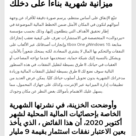
ميزانية شهرية بناءاً على دخلك
تتبّع الإنفاق على أساس منتظم، يرسم صورة دقيقة للأفراد عن وجهة
أموالهم لتكون في المكان الأمثل ضمن الخطط المالية الموضوعة في
إطار تحقيق الأهداف التي يتطلعون إليها، وذلك بحسب مؤسسة
«نيردوالت» المتخصصة في الاستشارات تعرف على كيفية تعقب إنجازاتك
وإنجازات أصدقائك عبر الألعاب على Xbox One وWindows 10. متابعة
النفقات والتحكم بها المال لا يشتري السعادة، لكنه يمنحك شعوراً بالأمان،
ويشكل بالنسبة إليك شبكة حماية، تستخدمها عندما تواجه المصاعب أو
العقبات في حياتك. 8 طرق بسيطة لتقليل النفقات. في هذه السطور
التالية سوف نضع لك 8 طرق بسيطة لتقليل النفقات المالية وزيادة
مدخراتك الشهرية بدون تحويل أسلوب حياتك كليًا. يمكن عرض العديد من
تطبيقات إدارة الميزانية عبر الإنترنت، وكذلك على جهازك المحمول، مما
يسهل عليك الاهتمام بأموالك بغض النظر عن مكان وجودك.
وأوضحت الخزينة، في نشرتها الشهرية
الخاصة بإحصائيات المالية المحلية لشهر
أكتوبر 2020، أن هذا الفائض ، الذي يأخذ
بعين الاعتبار نفقات استثمار بقيمة 9 مليار