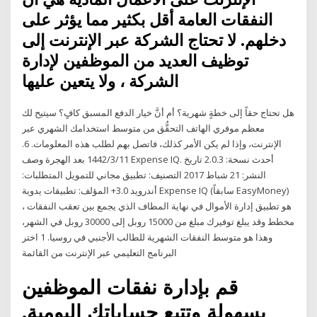
النفقات العامة أقل بكثير مما يؤثر على
دخلهم. لا تحتاج الشركة عبر الإنترنت إلى
توظيف العديد من الموظفين لإدارة
الشركة ، ولا يتعين عليها
هل تحتاج حقاً إلى خطةٍ شهرية؟ أم أنَّ خيار الدفع المسبق كافٍ؟ سيتيح لك
معظم موفري الهاتف التحقُّق من متوسط استخدامك الشهري عبر
الإنترنت، وإذا لم يكن الأمر كذلك، فاتصل بهم لطلب هذه المعلومات. 6.
11‏‏/3‏‏/1442 بعد الهجرة وصف Expense IQ. أحدث نسخة: 2.0.3 تاريخ
النشر: 21 شباط 2017 التصنيف: تطبيق مجاني للتمويل المتطلبات:
أندرويد 3.0+ المؤلف: تطبيقات يدوية Expense IQ (سابقاً EasyMoney)
هو تطبيق إدارة الأموال في نهاية المطاف الذي يجمع بين تعقب النفقات ،
مخطط وقد يبلغ توفيرك مبلغ من 15000 روبل إلى 30000 روبل في الشهر،
وهذا هو متوسط النفقات الشهرية للطالب الأجنبي في روسيا. 1 اختر
البرنامج التعليمي عبر الإنترنت من القائمة
قم بإدارة نفقات الموظفين
بسهولة وتتبع حساباتك اليومية.