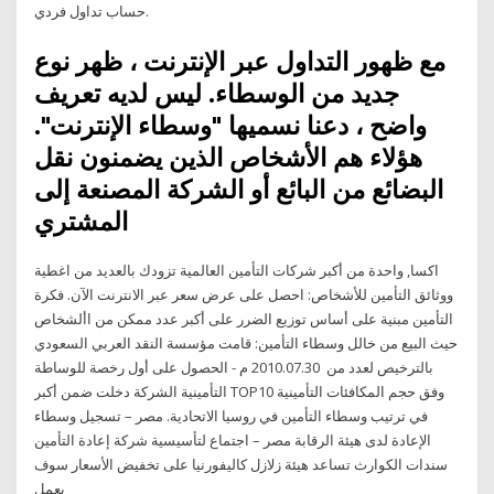
حساب تداول فردي.
مع ظهور التداول عبر الإنترنت ، ظهر نوع
جديد من الوسطاء. ليس لديه تعريف
واضح ، دعنا نسميها "وسطاء الإنترنت".
هؤلاء هم الأشخاص الذين يضمنون نقل
البضائع من البائع أو الشركة المصنعة إلى
المشتري
اكسا, واحدة من أكبر شركات التأمين العالمية تزودك بالعديد من اغطية
ووثائق التأمين للأشخاص: احصل على عرض سعر عبر الانترنت الآن. فكرة
التأمين مبنية على أساس توزيع الضرر على أكبر عدد ممكن من األشخاص
حيث البيع من خالل وسطاء التأمين: قامت مؤسسة النقد العربي السعودي
بالترخيص لعدد من 2010.07.30 م - الحصول على أول رخصة للوساطة
التأمينية الشركة دخلت ضمن أكبر TOP10 وفق حجم المكافئات التأمينية
في ترتيب وسطاء التأمين في روسيا الاتحادية. مصر – تسجيل وسطاء
الإعادة لدى هيئة الرقابة مصر – اجتماع لتأسيسية شركة إعادة التأمين
سندات الكوارث تساعد هيئة زلازل كاليفورنيا على تخفيض الأسعار سوف
يعمل