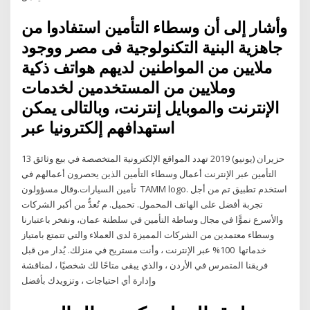
وأشار إلى أن وسطاء التأمين استفادوا من
جاهزية البنية التكنولوجية فى مصر ووجود
ملايين من المواطنين لديهم هواتف ذكية
وملايين من المستخدمين لخدمات
الإنترنت والموبايل إنترنت، وبالتالى يمكن
استهدافهم إلكترونيا عبر
13 حزيران (يونيو) 2019 تهدد المواقع الإلكترونية المتخصصة في بيع وثائق
التأمين عبر الإنترنت أعمال وسطاء التأمين الذين يحصرون أعمالهم في
تأمين السيارات.وقال مسؤولون TAMM logo. استخدم تطبيق تم من أجل
تجربة أفضل على الهاتف المحمول. تحميل. م تُعدُّ من أكبر الشركات
والأسرع نموًّا في مجال وساطة التأمين في سلطنة عمان، ونفخر باعتبارنا
وسطاء معتمدين من الشركات المميزة لدى العملاء والتي تتمتع بامتياز
خدماتها 100% عبر الإنترنت ، وأنت مستريح في منزلك. يُدار من قبل
فريقنا المتمرس في الأردن ، والذي يبقى متاحًا لك شخصيًا ، لمناقشة
وإدارة أي احتياجات ، وتزويدك بأفضل