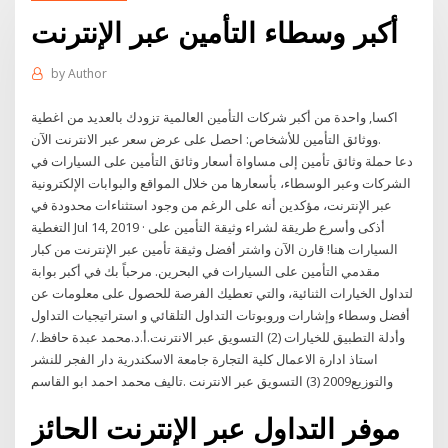
أكبر وسطاء التأمين عبر الإنترنت
by
Author
اكسا, واحدة من أكبر شركات التأمين العالمية تزودك بالعديد من اغطية
ووثائق التأمين للأشخاص: احصل على عرض سعر عبر الانترنت الآن.
دعا حملة وثائق تأمين إلى مساواة أسعار وثائق التأمين على السيارات في
الشركات وعبر الوسطاء، بأسعارها من خلال المواقع والبوابات الإلكترونية
عبر الإنترنت، مؤكدين أنه على الرغم من وجود استثناءات محدودة في
التغطية Jul 14, 2019 · أذكى وأسرع طريقة لشراء وثيقة التأمين على
السيارات هنا! قارن الآن واشتر أفضل وثيقة تأمين عبر الإنترنت من كبار
مقدمي التأمين على السيارات في البحرين. مرحباً بك في أكبر بوابة
لتداول الخيارات الثنائية، والتي تعطيك الفرصة للحصول على معلومات عن
أفضل وسطاء وإشارات وروبوتات التداول التلقائي و استراتيجيات التداول
وأدلة التطبيق للخيارات (2) التسويق عبر الانترنت.أ.د.محمد عبدة حافظ./
استاذ ادارة الاعمال كلية التجارة جامعة الاسكندرية دار الفجر للنشر
والتوزيع2009 (3) التسويق عبر الانترنت .تاليف محمد احمد ابو القاسم
موفر التداول عبر الإنترنت الحائز