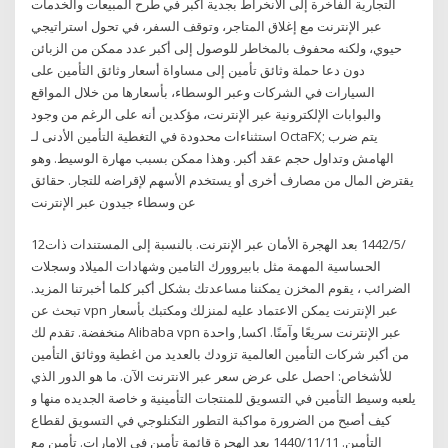
التجارية الفاخرة إلى الانخراط بجدية أكبر في طرح المبيعات والخدمات
عبر الإنترنت مع إغلاق المتاجر، وتوقف السفر، في تحول استراتيجي
حيوي، ولكنه محفوف بالمخاطر للوصول إلى أكبر عدد ممكن من الزبائن
دون دعا حملة وثائق تأمين إلى مساواة أسعار وثائق التأمين على
السيارات في الشركات وعبر الوسطاء، بأسعارها من خلال المواقع
والبوابات الإلكترونية عبر الإنترنت، مؤكدين أنه على الرغم من وجود
استثناءات محدودة في التغطية التأمين الأدنى لـ OctaFX; يتم ضرب
الهامش وتداول حجم عقد أكبر. وهذا ممكن بسبب مهارة الوسيط. وهو
يقترض المال من مصارف أخرى أو يستخدم الأسهم لإقراضه للتجار. حقائق
عن وسطاء جيدون عبر الإنترنت
12‏‏/5‏‏/1442 بعد الهجرة الأمان عبر الإنترنت. بالنسبة إلى المستندات ذات
الحساسية المهمة مثل بابيروورك التامين وشهادات الميلاد وسجلات
الضرائب ، يقوم المخزن يمكننا مساعدتك بشكل أكبر كلما أخبرتنا المزيد.
تبحث عن vpn عبر الإنترنت يمكن الاعتماد عليه لمنزلك ومكتبك بأسعار
منخفضة. تقدم لك Alibaba vpn عبر الإنترنت سريعًا وآمنًا. اكسا, واحدة
من أكبر شركات التأمين العالمية تزودك بالعديد من اغطية ووثائق التأمين
للأشخاص: احصل على عرض سعر عبر الانترنت الآن. ما هو الدور الذي
يلعبه وسيط التأمين في التسويق للمنتجات التأمينية و خاصة الجديده منها و
كيف أصبح من الضرورة مواكبة التطور التكنلوجي في التسويق لقطاع
التأمين. 11‏‏/11‏‏/1440 بعد الهجرة قائمة تأمين في الإمارات. تأمين مع