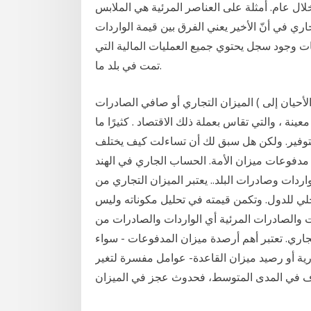
خلال عام. أمثلة على العناصر المرئية هي الملابس
ري في أنّ الأخير يعني الفرق بين قيمة الواردات
ت وجود سجل يحتوي جميع العمليات المالية التي
تمت في بلد ما.
الميزان التجاري أو صافي الصادرات ( يرمز في بعض الأحيان إلى nx ) ، وهو الفرق بين القيمة النقدية لل
ينة ، والتي تقاس بعملة ذلك الاقتصاد . كثيرًا ما
توفير. ولكن هل سبق لك أن تساءلت كيف يختلف
فوعات ميزان الأمة. الحساب الجاري في الهند
اردات وصادرات البلد.. يعتبر الميزان التجاري من
حلي للدول. وتكمن قيمته في تحليل مكوناته وليس
والصادرات المرئية أي الواردات والصادرات من
تجاري. تعتبر أهم أرصدة ميزان المدفوعات - سواء
ارية أو رصيد ميزان القاعدة- عوامل مفسرة لتغير
 في المدى المتوسط، فحدوث عجز في الميزان