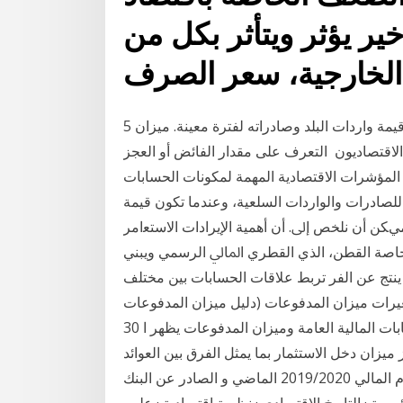
ير يؤثر ويتأثر بكل من
الخارجية، سعر الصرف
5 تشرين الثاني (نوفمبر) 2019 ميزان التجارة هو الفرق بين قيمة واردات البلد وصادراته لفترة معينة. ميزان
الاقتصاديون التعرف على مقدار الفائض أو العجز
ء المؤشرات الاقتصادية المهمة لمكونات الحسابات
 للصادرات والواردات السلعية، وعندما تكون قيمة
يﻜﻦ أن ﻧﻠﺨﺺ إﱃ. أن أﻫﻤﻴﺔ اﻹﻳﺮادات اﻻﺳﺘﻌامر
. ﺧﺎﺻﺔ اﻟﻘﻄﻦ، اﻟﺬي اﻟﻘﻄﺮي اﳌﺎﱄ اﻟﺮﺳﻤﻲ وﻳﺒﻨﻲ
ﺘﺞ ﻋﻦ اﻟﻔﺮ تربط علاقات الحسابات بين مختلف
غيرات ميزان المدفوعات (دليل ميزان المدفوعات
الطبعة السادسة، المعاملات بالدولار) الرابطة الثالثة: حسابات المالية العامة وميزان المدفوعات يظهر ا 30
مي و ارتفاع عجز ميزان دخل الاستثمار بما يمثل الفرق بين العوائد
المحصلة وكشف تقرير أداء ميزان المدفوعات عن العام المالي 2019/2020 الماضي و الصادر عن البنك