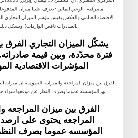
المركزي
مصرفية · الوعي المالي · تعرف علينا ميزان المدفوعات
الاقتصاد العالمي والعكس يقيس مؤشر الميزان التجاري الف
الصادرات ناقص الواردات). ويشكل ذلك أكبر عنصر من عناصر ميزان المدفوعات لبلد ما.
يشكّل الميزان التجاري الفرق بي
فترة محدّدة، وبين قيمة صادراته.
المؤشرات الاقتصادية المهمة. وتكمن قيمته في تحليل
الفرق بين ميزان المراجعه والميزانيه العموميه ان ميزان ا
بها المؤسسه عموما بصرف النظر عن موقعها سواء حسا
الفرق بين ميزان المراجعه وال
المراجعه يحتوى على ارصدة 
المؤسسه عموما بصرف النظر