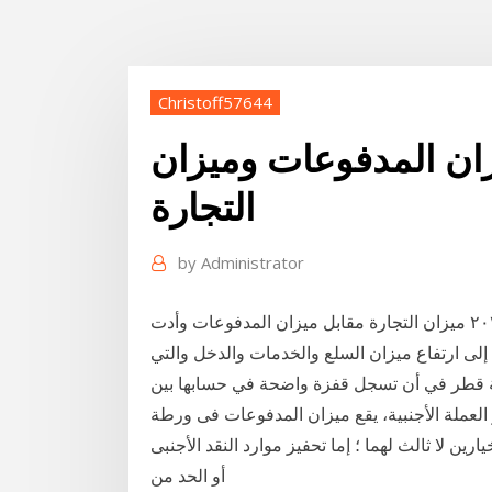
Christoff57644
زان المدفوعات وميزان
التجارة
by
Administrator
الفرق بين ميزان التجارة وميزان الدفع نشر على ٢٠-٠٢-٢٠٢٠ ميزان التجارة مقابل ميزان المدفوعات وأدت
الزيادة المقدرة في ميزان التجارة بين عامي 2002 و2004 إلى ارتفاع ميزان السلع والخدمات والدخل والتي
ية قطر في أن تسجل قفزة واضحة في حسابها بين
 العملة الأجنبية، يقع ميزان المدفوعات فى ورطة
ين لا ثالث لهما ؛ إما تحفيز موارد النقد الأجنبى
أو الحد من