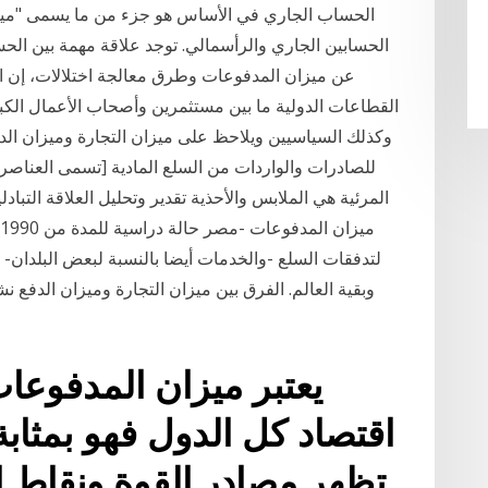
الحساب الجاري في الأساس هو جزء من ما يسمى "مي
الحسابين الجاري والرأسمالي. توجد علاقة مهمة بين الح
عن ميزان المدفوعات وطرق معالجة اختلالات، إن اقت
القطاعات الدولية ما بين مستثمرين وأصحاب الأعمال الكب
وكذلك السياسيين ويلاحظ على ميزان التجارة وميزان الدفع! 
للصادرات والواردات من السلع المادية [تسمى العناصر ال
المرئية هي الملابس والأحذية تقدير وتحليل العلاقة التب
لتدفقات السلع -والخدمات أيضا بالنسبة لبعض البلدان- ا
يعتبر ميزان المدفوعات
اقتصاد كل الدول فهو بمثاب
تظهر مصادر القوة ونقاط 