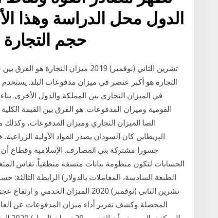
الدول محل الدراسة وهذا الأخ
حجم التجارة 
التجارة هو أكبر عنصر في ميزان مدفوعات البلد. يستخدم 
في الميزان التجاري بين المملكة والدول الأخرى. بنا
القومية وميزان المدفوعات. هو الفرق بين القيمة الكلية
الصا اﳌﻴﺰان اﻟﺘﺠﺎري وﻣﻴﺰان اﳌﺪﻓﻮﻋﺎت، وﻛﺬﻟﻚ م
اﻟﱪﻳﻄﺎين ﻛﺎن اﻟﺴﻮدان ﻳﺼﺪر اﳌﻮاد اﻷوﻟﻴﺔ اﻟﺰراﻋﻴﺔ
ﺟﺴﻮرا ﻣﺸﱰﻛﺔ ﺑني اﳌﺼﺎرف. اﻹﺳﻼﻣﻴﺔ وﻗﻄﺎع أن ﻳﻨ
الحسابات لتكون منظومة بيانات متسقة منطقياً. تقاس المت
تشرين الثاني (نوفمبر) 2020 الميزان الخد