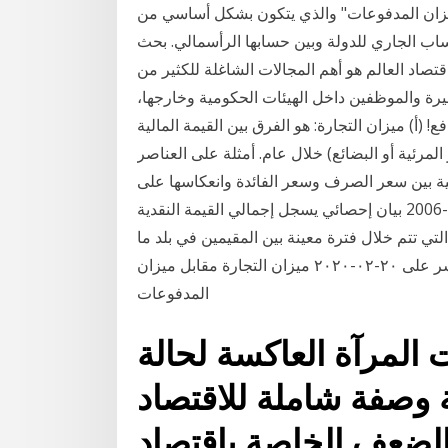
زان المدفوعات" والذي يتكون بشكل أساسي من
ساب الجاري للدولة وبين حسابها الرأسمالي. بحث
صاد العالم هو أهم المجالات الشاغلة للكثير من
يرة والموظفين داخل الهيئات الحكومية وخارجها،
(أ) ميزان التجارة: هو الفرق بين القيمة المالية
مرئية أو البضائع) خلال عام. أمثلة على العناصر
ادلية بين سعر الصرف وسعر الفائدة وانعكاسها على
ميزان المدفوعات -مصر حالة دراسية للمدة من 1990-2006 بيان إحصائي يسجل إجمالي القيمة النقدية
لتي تتم خلال فترة معينة بين المقيمين في بلد ما
وبقية العالم. الفرق بين ميزان التجارة وميزان الدفع نشر على ٢٠-٠٢-٢٠٢٠ ميزان التجارة مقابل ميزان
المدفوعات
 المرآة العاكسة لحالة
ة وصفة شاملة للاقتصاد
الضعف الخاصة باقتصاد