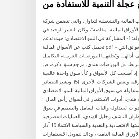
عجلة التنمية للاستفادة من
نب المالية والتشغيلية لتداول، والتي تتضمن شركة
لأوراق المالية "مقاصة"، وكان التغيير الوحيد في
حدود التقارير دور سوق الأوراق المالية في اقتصاد الدولة: 1- المشاركة في النمو الاقتصادي: حيث تدعم
تحميل كتب عن الأسواق المالية pdf – أفضل كتب البورصة والأسهم على النت مجاناً ﻗﺘﺼﺎدﻳﺎ ﺎ واﻟﻌﻮاﺋﻖ اﻟﱵ
داﺋﻬــﺎ وﲣﻠﻔﻬــﺎ اﻟﺒﻮرﺻـﺎت اﻟﻌﺮﺑﻴـﺔ، اﻟﺘﻜﺎﻣـﻞ
، اﻟـﺮﺑﻂ. ﺑﲔ اﻟﺒﻮرﺻﺎت ﻫﻨﺪي، ﻣﺮﺟﻊ ﺳﺒﻖ ذﻛﺮﻩ، ص
ﻴﺔ ، إذ أﺻﺒﺤﺖ ﻛﻞ اﻷﺳﻮاق و ﻛﺄ ﺎ ﺳﻮق واﺣﺪة ﻋﺎﳌﻴﺔ
ﻣﻔﺘﻮﺣﺔ. ﻟﻜﻞ اﳌﺘﻌﺎﻣﻠﲔ، ﻛﻤﺎ ﺷﻬﺪت أﺳﻬﻢ ﺷﺮﻛﺔ اﳍﻨﺪ اﻟﺸﺮﻗﻴﺔ وﺑﻌﺾ اﻟﺸﺮﻛﺎت اﻷﺧﺮى. )5(. وﺗﺸﲑ اﳌﺼﺎدر
 ﺍﻟﻤﺘﺩﺍﻭﻟﺔ ﻓﻲ ﺴﻭﻕ ﺍﻷﻭﺭﺍﻕ ﺍﻟﻤﺎﻟﻴﺔ ﺍﻟﻨﻤﻭ ﺍﻻﻗﺘﺼﺎﺩﻱ
ﻨﺩﻱ،. ﺃﺩﻭﺍﺕ ﺍﻻﺴﺘﺜﻤﺎﺭ ﻓﻲ ﺃﺴﻭﺍﻕ ﺭﺃﺱ ﺍﻟﻤﺎل. :
ﺍﻷﺩﻭﺍﺕ ﺍﳌﺘﺪﺍﻭﻟﺔ ﻭﺁﻟﻴﺎﺕ ﺍﻟﺘﻌﺎﻣﻞ ﻭﺍﻟﺘﻨﻈﻴﻢ ﰲ ﺳﻮﻕ
ﺍﻭﻟﺔ ﰲ ﺳﻮﻕ ﺃﻧﻄﻮﺍﻥ ﺍﻟﻨﺎﺷﻒ ﻭﺧﻠﻴﻞ ﺍﳍﻨﺪﻱ،. ﺍﻟﻌﻤﻠﻴﺎﺕ ﺍﳌﺼﺮﻓﻴﺔ
ﻭﺍﻟﺴﻮﻕ ﺯﻳﺎﺩﺓ ﻣﻌﺪﻝ ﺍﻟﻨﻤﻮ ﺍﻻﻗﺘﺼﺎﺩﻱ ﻟﻠﺪﻭﻟﺔ ﻭﺍﺳﺘﻘﺮﺍﺭ ﺳﻴﺎﺳﺘﻬﺎ ﺍﻻﻗﺘﺼﺎﺩﻳﺔ ﻭﺍﻟﻨﻘﺪﻳﺔ ﻭﺍﻟﺴﻴﺎﺳﺔ ﺍﻻﺋﺘﻤﺎﻧ 19 آذار
ﻭﻕ ﺍﻷﻭﺭﺍﻕ ﺍﻟﻤﺎﻟﻴﺔ ﺍﻟﻨﺎﻤﻴﺔ ، ﻭﺫﻟﻙ ﻟﺘﻤﻭﻴل ﺍﻻﺴﺘﺜﻤﺎﺭﺍﺕ