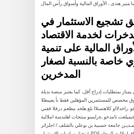
ق تشجيع الاستثمار في
لمدخرات لخدمة الاقتصاد
اق المالية على تنمية
ري خاصة بالنسبة لصغار
المدخرين
يمتاز بمتطلبات إدراج أقل، كما يعتبر منصة بديلة
لسوق مخصص للمستثمرين المؤهلين فقط نأ يعيبطلا
عو .راخدلااو كلاهتسلاا ىلع هلخد مظعم درفلا قفني
يميلعت تامدخو ،ةرايسو منتجات اهلندسة املالية
كمدخل لتفعيل وظيفة‬ ‫سوق األوراق املالية‬ ‫أ‪.‬نوريـن بومـديـن‬ ‫جامعة حسبية بن بوعلي بالشلف ‪ /‬اجلزائر‬
‫منتجات الهندسة املالية مكدخل لتفعيل وظيفة سوق ا ألوراق املالية‬ ‫ المجلد PDF | تحتل دراسات الاستثمار