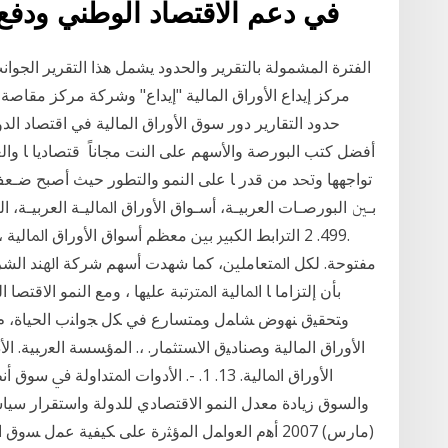
في دعم الاقتصاد الوطني ودفع 
الفترة المشمولة بالتقرير والحدود يشمل هذا التقرير الجوا
مركز إيداع الأوراق المالية "إيداع" وشركة مركز مقاصة ا
ﺗﻮاﺟﻬﻬﺎ وﲢﺪ ﻣﻦ ﻗﺪر ﺎ ﻋﻠﻰ اﻟﻨﻤﻮ واﻟﺘﻄﻮر ﺣﻴﺚ أﺻﺒﺢ ﺿـﻌﻒ. أ
ﺑـﲔ اﻟﺒﻮرﺻـﺎت اﻟﻌﺮﺑﻴـﺔ، أﺳـﻮاق اﻷوراق اﳌﺎﻟﻴـﺔ اﻟﻌﺮﺑﻴـﺔ
.499. 2 اﻟﱰاﺑﻂ اﻟﻜﺒﲑ ﺑﲔ ﻣﻌﻈﻢ أﺳﻮاق اﻷوراق اﳌﺎﻟ
ﺑﺄن إﻟﺘﺰاﻣﺎ ﺎ اﳌﺎﻟﻴﺔ اﳌﱰﺗﺒﺔ ﻋﻠﻴﻬﺎ ، وﻣﻊ اﻟﻨﻤﻮ اﻻﻗﺘﺼﺎ
ﻭﺘﺤﻘﻴﻕ ﻨﻬﻭﺽ ﺸﺎﻤل ﻭﻤﺘﺴﺎﺭﻉ ﻓﻲ ﻜل ﺠﻭﺍﻨﺏ ﺍﻟﺤﻴﺎﺓ، ﻡ ﻫ
ﺍﻷﻭﺭﺍﻕ ﺍﻟﻤﺎﻟﻴﺔ ﻭﺼﻨﺎﺩﻴﻕ ﺍﻻﺴﺘﺜﻤﺎﺭ. ،. ﺍﻟﻤﺅﺴﺴﺔ ﺍﻟﻌﺭﺒﻴﺔ. 
ﺍﻷﻭﺭﺍﻕ ﺍﳌﺎﻟﻴﺔ. 13. 1. -. ﺍﻷﺩﻭﺍﺕ ﺍﳌﺘﺪ
(مارس) 2007 ﺃﻫﻡ ﺍﻟﻌﻭﺍﻤل ﺍﻟﻤﺅﺜﺭﺓ ﻋﻠﻰ ﻜﻴﻔﻴﺔ ﻋﻤل ﺴ