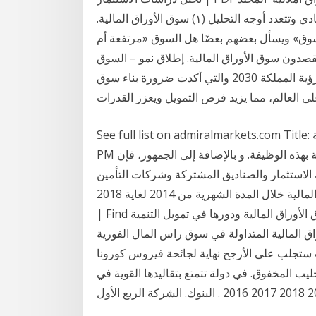
المتعلقة بسوق المال مجالات واسعة في الخطاب الاقتصادي وتتعدد أوجه التحليل (١) سوق الأوراق المالية.
«السوق» ويسأل بعضهم بعضًا هل السوق «مرتفعة أم
قصدون سوق الأوراق المالية. إطلاق نمو – السوق
الموازية ضمن خطط تطوير السوق المالية لتحقيق أهداف رؤية المملكة 2030 والتي أكدت ضرورة بناء سوق
ى العالم، مما يزيد فرص التمويل ويعزز القدرات
See full list on admiralmarkets.com Title: قانون الاوراق المالية Created Date: 5/17/2017 9:24:03
PM وتقوم سوق الأوراق المالية ومؤسسات الأسهم المتخصصة بهذه الوظيفة. و بالإضافة إلى الجمهور، فإن
ستثمار والصناديق المشتركة وشركات التأمين PDF | ما
هو اثر انخفاض اسعار النفط على اداء سوق العراق للأوراق المالية خلال المدة الشهرية من 2014 لغاية 2018
| Find تحميل كتاب آخر حول أسواق الأوراق المالية ودورها في تمويل التنمية pdf محتويات الكتاب : الباب
لمالية المتداولة في سوق راس المال الفورية Jan 10, 2021 ·
 ستجلب على الأرجح نهاية لجائحة فيروس كورونا
حليب المخفوق. في دولة تتمتع بتقاليدها القوية في