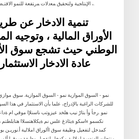
ﺍﻹﻨﺘﺎﺠﻴﺔ ﻭﻟﺘﺤﻘﻴﻕ ﻤﻌﺩﻻﺕ ﻤﺭﺘﻔﻌﺔ ﻟﻠﻨﻤﻭ ﺍﻻﻗﺘـﺼﺎ ﻤﻨﻴﺭ ﻫﻨﺩﻯ ، ﺍﻷﻭﺭﺍﻕ ﺍﻟﻤﺎﻟﻴﺔ ﻭﺃﺴﻭﺍﻕ ﺭﺃﺱ ﺍﻟﻤﺎل ،.
تنمية الادخار عن طري
الأوراق المالية ، وتوجيه ا
الوطني حيث تشجع سوق الأور
عادة الادخار الاستثما
نمو - السوق الموازية نمو - السوق الموازية. سوق موازي 
للشركات الراغبة بالإدراج، علما بأن الاستثمار في هذا ا
نمو .رجأ وأ بتارْ نيب هلخد عيزوتب ناسنلإا موقي ام ةدا
نكسمو ءاسكو ةيئاذغ علس نم ةيكلاهتسلاا هتابلطتم ة‫