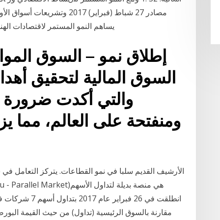
ﻣﺼﺎدر 27 شباط (فبراير) 2017 و
يساهم النمو المستمر لاقتصادات الهند ودولة الإمارات في طرح مجالات وفرص تجارية
إطلاق نمو – السوق الم
والتي أكدت ضرورة ب
ومنفتحة على العالم، مما ي
مقارنة بالسوق الرئيسية (تداول) من حيث القيمة البورص