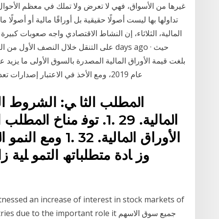
غيرها من الأسواق، فهي لا تعرض ولا تملك في معظم الأحوال 
تداولها بها ليست أصولًا حقيقية بل أوراقًا مالية أو أصولًا
عام 2019، ومع الأخذ في الاعتبار إصدارات تعديل القيمة الاسمية وإصدارات تخفيض رأس المال
اﳌﻄﻠﺐ اﻟﺜﺎ ﻲ: اﻟﺸﺮوط ا
اﳌﺎﻟﻴﺔ. 29 .1. ﺗﻮﻓ ﻣﻨﺎخ
اﻷوراق اﳌﺎﻟﻴﺔ. 2
وز ﺎدة ﻣﺘﻄﻠﺒﺎﺗﮫ اﻟﺘﻤﻮ ﻠﻴﺔ ز
 countries due to the important role it