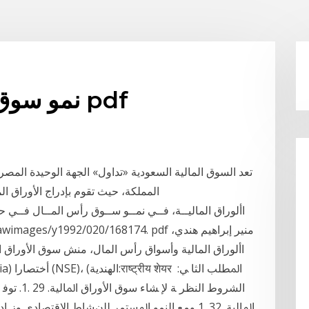
نمو سوق الأوراق المالية الهندي pdf
تعد السوق المالية السعودية «تداول» الجهة الوحيدة المص
المملكة، حيث تقوم بإدراج الأوراق المالية وت
األوراق الماليــة، فــي نمــو ســوق رأس المــال فــي ح
األوراق المالية وأسواق رأس المال، منش سوق الأوراق الما
اﻟﺸﺮوط اﻟ
اﳌﺎﻟﻴﺔ. 32 .1 وﻣﻊ اﻟﻨﻤﻮ اﳌﺴﺘﻤﺮ ﻟﻠنﺸﺎط اﻻﻗﺘﺼﺎدي و