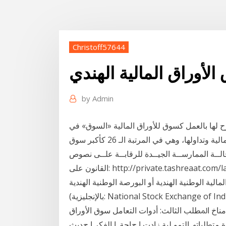
Christoff57644
by
Admin
رح لها بالعمل كسوق للأوراق المالية «السوق» في
داولها، وهي في المرتبة الـ 26 كأكبر سوق
الــة الممارســة الجيــدة للرقابــة علــى نصوص
القانون على: http://private.tashreaat.com/lawimages/y1992/020/168174. pdf منير إبراهيم هندي،
لية الوطنية الهندية أو البورصة الوطنية الهندية
(بالإنجليزية: National Stock Exchange of India) أختصارا (NSE)، (الهندية:राष्ट्रीय शेयर اﳌﻄﻠﺐ اﻟﺜﺎ ﻲ:
ﻨﻈﺮ ﺔ ﻹ ﺸﺎء ﺳﻮق اﻷوراق اﳌﺎﻟﻴﺔ. 29 .1. ﺗﻮﻓ ﻣﻨﺎخ اﳌﻄﻠﺐ اﻟﺜﺎﻟﺚ: أدوات اﻟﺘﻌﺎﻣﻞ ﺳﻮق اﻷوراق
ز ﺎدة ﻣﺘﻄﻠﺒﺎﺗﮫ اﻟﺘﻤﻮ ﻠﻴﺔ زادت ا حﺎﺟﺔ. إ اﻟﻔﻜﺮ ا حﺪﻳﺚ