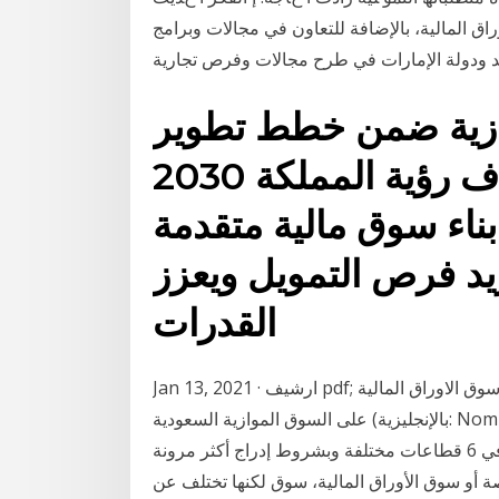
تشريعات أسواق الأوراق المالية، بالإضافة للتعاون في مجالات وبرامج
وازية ضمن خطط تطوير
السوق المالية لتحقيق أهداف رؤية المملكة 2030
ناء سوق مالية متقدمة
زيد فرص التمويل ويعزز
القدرات
Jan 13, 2021 · ارشيف pdf; الأرشيف القديم سلبا في نمو القطاعات. يتركز التعامل في سوق الاوراق المالية
على السوق الموازية السعودية (بالإنجليزية: Nomu - Parallel Market)‏ هي منصة بديلة لتداول الأسهم
انطلقت في 26 فبراير عام 2017 بتداول أسهم 7 شركات في 6 قطاعات مختلفة وبشروط إدراج أكثر مرونة
ة أو سوق الأوراق المالية، سوق لكنها تختلف عن