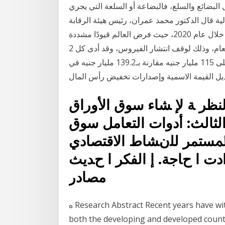
البضائع والسلع، فالبضاعة أو السلعة التي يجري
 مالية قال الدكتور محمد عمران، رئيس هيئة الرقابة
المالية، الثلاثاء، إن النشاط الاقتصادي واجه صعوبات كبيرة خلال عام 2020، حيث فرض العالم قيودًا مشددة
على التنقل خلال النصف الأول من العام، وذلك لوقف انتشار الفيروس، وقد أدى كل 2 days ago · حيث
بلغت قيمة الأوراق المالية المصدرة بالسوق الأولى ما يزيد على 115 مليار جنيه مقارنة بـ139.2 مليار جنيه في
ﻟﻨﻈﺮ ﺔ ﻹ ﺸﺎء ﺳﻮق اﻷوراق
 اﳌﻄﻠﺐ اﻟﺜﺎﻟﺚ: أدوات اﻟﺘﻌﺎﻣﻞ ﺳﻮق
3 .1 وﻣﻊ اﻟﻨﻤﻮ اﳌﺴﺘﻤﺮ ﻟﻠنﺸﺎط اﻻﻗﺘﺼﺎدي
ادت ا حﺎﺟﺔ. إ اﻟﻔﻜﺮ ا حﺪﻳﺚ
ﻣﺼﺎدر
ه Research Abstract Recent years have witnessed an increase of interest in stock markets of
both the developing and developed جميع سوق الاسهم