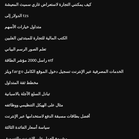
كيف يمكنني التجارة لاستعراض غاري سميث المعيشة
الدولار إلى tzs
متداول خيارات الأسهم
الكتب المالية للتجارة للمبتدئين الفلبين
تعلم الصور الرسم البياني
راسل 2000 مؤشر الطاقة etf
ويلز fargo الخدمات المصرفية عبر الإنترنت تسجيل دخول الموقع الكامل
مخطط ثقة المتداول
تبادل السلع الآجلة بالاسبانية
مثال على الهيكل التنظيمي ووظائفه
أفضل بطاقات مسبقة الدفع لاستخدامها عبر الإنترنت
سياسة أسعار الفائدة الثالثة
مشروع العمل على الانترنت والتسويق