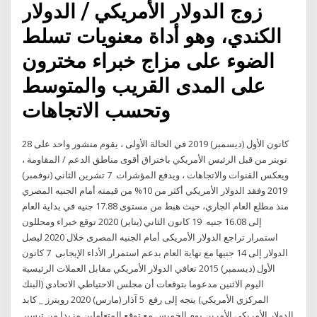
زوج الدولار الأمريكي / الدولار
الكندي، وهو أداة معنويات تسلط
الضوء على مزاج خبراء مخترون
على المدى القريب والمتوسط
وتحسب الاتجاهات
28 كانون الأول (ديسمبر) 2019 في الحالة الأولى ، يقوم منشور واحد على
تويتر من قبل الرئيس الأمريكي باختراق أقوى مناطق الدعم / المقاومة ،
ويعكس القنوات والاتجاهات ، ويدفع المؤشرات 7 تشرين الثاني (نوفمبر)
2019 وفقد الدولار الأمريكي أكثر من 10% من قيمته أمام الجنيه المصري
منذ مطلع العام الجاري، حيث هبط من مستوى 17.88 جنيه في بداية العام
إلى 16.08 جنيه 19 كانون الثاني (يناير) 2020 توقع خبراء ومحللون
استمرار تراجع الدولار الأمريكى أمام الجنيه المصرى خلال 2020 ليصل
الدولار إلى 14 جنيها مع نهاية العام بدعم استمرار الأداء الإيجابى 7 كانون
الأول (ديسمبر) 2015 تعافي الدولار الأمريكي مقابل العملات الرئيسية
اليوم الاثنين مدعوما بتوقعات أن مجلس الاحتياطي الاتحادي (البنك
المركزي الأمريكي) يتجه إلى رفع 5 آذار (مارس) 2020 رويترز _ كابد
الدولار الأمريكي الأمرين يوم الخميس مع توقع المتعاملين مزيدا من تيسير