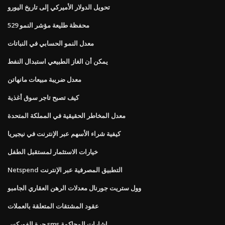
تحويل الدولار الأميركي إلى تاريخ اليورو
محفظة طليعة مؤشر النمو 529
معدل النمو الحسابي في النباتات
يمكن أن الغاز الطبيعي استبدال النفط
معدل ضريبة مبيعات مانهاتن
كيف تصبح تاجر سوق أغذية
معدل المخاطر الحقيقية في المملكة المتحدة
كيفية شراء الأسهم عبر الإنترنت في نيجيريا
خيارات الاستثمار لمستقبل الطفل
Netspend التطبيق المصرفية عبر الإنترنت
وول ستريت جورنال معدلات الرهن العقاري الجامبو
عقود المشتقات المتعلقة بالعملات
حرة الفوركس sms اشارات المحاكمة