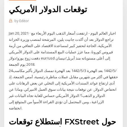
توقعات الدولار الأمريكي
by
Editor
Jan 20, 2021 · اخبار العالم اليوم - ارتفعت أسعار الذهب اليوم الأربعاء مع
تراجع الدولار بعد أن أكدت جانيت يلين، المرشحة لمنصب وزيرة الخزانة
الأمريكية، الحاجة لتحفيز كبير لمساعدة الاقتصاد على التعافي من أزمة
فيروس كورونا، مما عزز عمليات البيع المستدامة على الدولار الأمريكي
دفعت زوج يورو/دولار eur/usd إلى أعلى مستوياته منذ أبريل/نيسان
2018 يوم الجمعة.
24‏‏/5‏‏/1442 بعد الهجرة 3‏‏/5‏‏/1442 بعد الهجرة تمسك الدولار بأكبر مكاسب
حققها في أكثر من شهرين مقابل عملات مناظرة رئيسية، أمس الجمعة، إذ
أدى ارتفاع عوائد السندات الأمريكية إلى التخلي عن بعض الرهانات على
انخفاض الدولار. عن توقعات نتيجة بيانات سوق العمل الاميركي. وماذا عن
الدولار و الذهب؟ الدولار الأمريكي حساس للغاية تجاه البيانات غير
الزراعية ، ومن المحتمل أن تؤدي القراءة الأسوأ من المتوقع إلى
انخفاضه.
استطلاع توقعات FXStreet حول