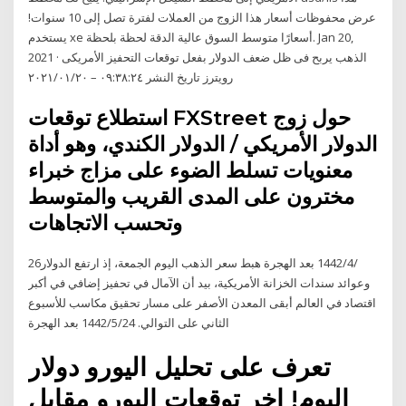
عرض محفوظات أسعار هذا الزوج من العملات لفترة تصل إلى 10 سنوات!
يستخدم xe أسعارًا متوسط السوق عالية الدقة لحظة بلحظة. Jan 20,
2021 · الذهب يربح فى ظل ضعف الدولار بفعل توقعات التحفيز الأمريكى
رويترز تاريخ النشر ٠٩:٣٨:٢٤ – ٢٠٢١/٠١/٢٠
استطلاع توقعات FXStreet حول زوج
الدولار الأمريكي / الدولار الكندي، وهو أداة
معنويات تسلط الضوء على مزاج خبراء
مخترون على المدى القريب والمتوسط
وتحسب الاتجاهات
26‏‏/4‏‏/1442 بعد الهجرة هبط سعر الذهب اليوم الجمعة، إذ ارتفع الدولار
وعوائد سندات الخزانة الأمريكية، بيد أن الآمال في تحفيز إضافي في أكبر
اقتصاد في العالم أبقى المعدن الأصفر على مسار تحقيق مكاسب للأسبوع
الثاني على التوالي. 24‏‏/5‏‏/1442 بعد الهجرة
تعرف على تحليل اليورو دولار
اليوم! اخر توقعات اليورو مقابل