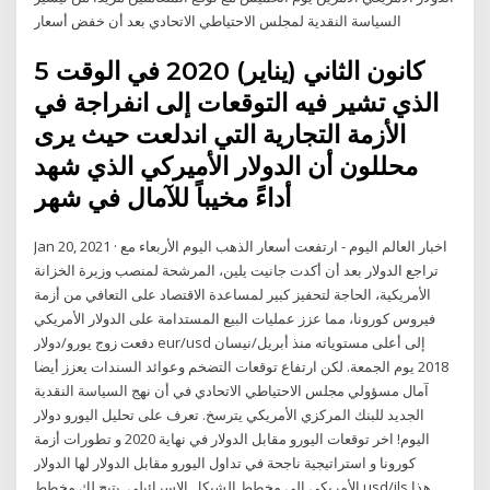
السياسة النقدية لمجلس الاحتياطي الاتحادي بعد أن خفض أسعار
5 كانون الثاني (يناير) 2020 في الوقت
الذي تشير فيه التوقعات إلى انفراجة في
الأزمة التجارية التي اندلعت حيث يرى
محللون أن الدولار الأميركي الذي شهد
أداءً مخيباً للآمال في شهر
Jan 20, 2021 · اخبار العالم اليوم - ارتفعت أسعار الذهب اليوم الأربعاء مع
تراجع الدولار بعد أن أكدت جانيت يلين، المرشحة لمنصب وزيرة الخزانة
الأمريكية، الحاجة لتحفيز كبير لمساعدة الاقتصاد على التعافي من أزمة
فيروس كورونا، مما عزز عمليات البيع المستدامة على الدولار الأمريكي
دفعت زوج يورو/دولار eur/usd إلى أعلى مستوياته منذ أبريل/نيسان
2018 يوم الجمعة. لكن ارتفاع توقعات التضخم وعوائد السندات يعزز أيضا
آمال مسؤولي مجلس الاحتياطي الاتحادي في أن نهج السياسة النقدية
الجديد للبنك المركزي الأمريكي يترسخ. تعرف على تحليل اليورو دولار
اليوم! اخر توقعات اليورو مقابل الدولار في نهاية 2020 و تطورات أزمة
كورونا و استراتيجية ناجحة في تداول اليورو مقابل الدولار لها الدولار
الأمريكي إلى مخطط الشيكل الإسرائيلي. يتيح لك مخطط usd/ils هذا