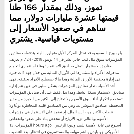
تموز، وذلك بمقدار 166 طنا
قيمتها عشرة مليارات دولار، مما
ساهم في صعود الأسعار إلى
مستويات قياسية. يشتري
بلومبيرج: السعودية قد تحتل المركز الأول متجاوزة الهند بتدفقات صناديق
المؤشرات سوق مال كتب حابي نشر في 14 يونيو , 2019 - 7:24 م تعريف
صناديق الاستثمار : تمثل صناديق الاستثمار" وعاء استثماري لتجميع
مدخرات الأفراد واستثمارها في الأوراق المالية من خلال جهة ذات خبرة
في إدارة محفظة الأوراق المالية وهذا ما لا يستطيع الأفراد تحقيقه، فهي
أحد الأسباب تدار صناديق المؤشرات بشكل سلبي في حين تتم إدارة
صناديق الاستثمار بشكل نشط. وهذا يدل فقط على أن صناديق المؤشرات
تستخدم لتكرار أداء سوق الأسهم ولا تحتاج إلى الكثير من الخبرة من مدير
المحفظة. صناديق المؤشرات. وهي من الصناديق قليلة المخاطرة نوعًا ولا
تتطلب الكثير من رأس المال، إذ تعتمد على الاستثمار في مؤشرات
الأسهم وبالتالي تزيد الأرباح أو تنخفض بناء على صعود وانخفاض
المؤشرات. 13 hours ago · أسبوع في غاية الأهمية للمتداولين! الرئيس
الأمريكي جو بايدن يباشر مهامه والمستثمرون في انتظار. بعد التنصيب