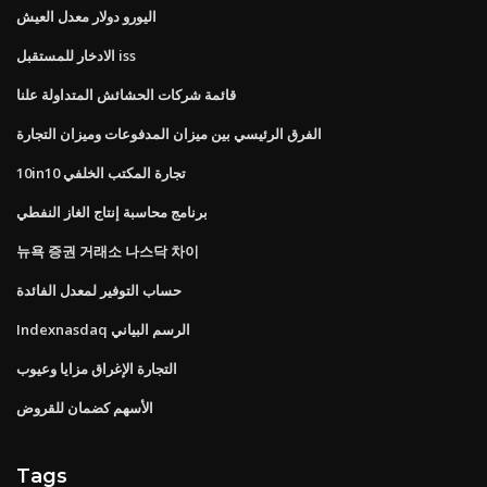
اليورو دولار معدل العيش
الادخار للمستقبل iss
قائمة شركات الحشائش المتداولة علنا
الفرق الرئيسي بين ميزان المدفوعات وميزان التجارة
10in10 تجارة المكتب الخلفي
برنامج محاسبة إنتاج الغاز النفطي
뉴욕 증권 거래소 나스닥 차이
حساب التوفير لمعدل الفائدة
Indexnasdaq الرسم البياني
التجارة الإغراق مزايا وعيوب
الأسهم كضمان للقروض
Tags