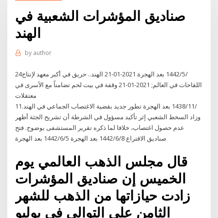
صناديق المؤشرات الشعبية في
الهند
by
author
24‏‏/5‏‏/1442 بعد الهجرة 2021-01-21 الهند.. حريق في أكبر معهد لإنتاج
اللقاحات في العالم; 2021-01-21 وقفة في بيت لحم تضامناً مع الأسرى في
معتقلات
11‏‏/11‏‏/1438 بعد الهجرة تطور جديد بقضية الاغتصاب الجماعي في الهند.
وزاد السخط الشعبي إثر تأكيد مسؤول في الشرطة أن تشريح الجثة أظهر
عدم حصول اغتصاب، خلافا لما ذكره تقرير المستشفى بوضوح. فتح
صناديق الاقتراع 8‏‏/6‏‏/1442 بعد الهجرة 5‏‏/6‏‏/1442 بعد الهجرة
قال مجلس الذهب العالمي يوم
الخميس إن صناديق المؤشرات
زادت حيازاتها من الذهب للشهر
الثامن على التوالي في يوليو