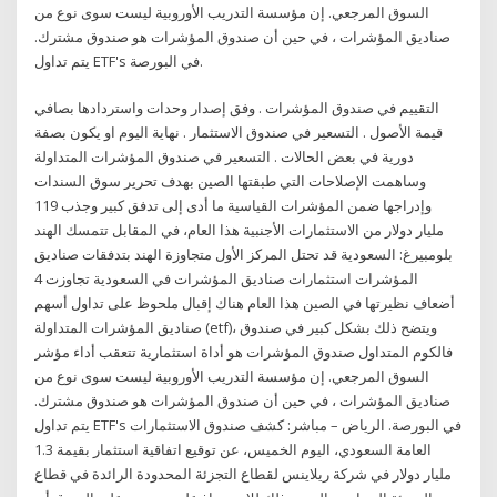
السوق المرجعي. إن مؤسسة التدريب الأوروبية ليست سوى نوع من
صناديق المؤشرات ، في حين أن صندوق المؤشرات هو صندوق مشترك.
يتم تداول ETF's في البورصة.
التقييم في صندوق المؤشرات . وفق إصدار وحدات واستردادها بصافي
قيمة الأصول . التسعير في صندوق الاستثمار . نهاية اليوم او يكون بصفة
دورية في بعض الحالات . التسعير في صندوق المؤشرات المتداولة
وساهمت الإصلاحات التي طبقتها الصين بهدف تحرير سوق السندات
وإدراجها ضمن المؤشرات القياسية ما أدى إلى تدفق كبير وجذب 119
مليار دولار من الاستثمارات الأجنبية هذا العام، في المقابل تتمسك الهند
بلومبيرغ: السعودية قد تحتل المركز الأول متجاوزة الهند بتدفقات صناديق
المؤشرات استثمارات صناديق المؤشرات في السعودية تجاوزت 4
أضعاف نظيرتها في الصين هذا العام هناك إقبال ملحوظ على تداول أسهم
صناديق المؤشرات المتداولة (etf)، ويتضح ذلك بشكل كبير في صندوق
فالكوم المتداول صندوق المؤشرات هو أداة استثمارية تتعقب أداء مؤشر
السوق المرجعي. إن مؤسسة التدريب الأوروبية ليست سوى نوع من
صناديق المؤشرات ، في حين أن صندوق المؤشرات هو صندوق مشترك.
يتم تداول ETF's في البورصة. الرياض – مباشر: كشف صندوق الاستثمارات
العامة السعودي، اليوم الخميس، عن توقيع اتفاقية استثمار بقيمة 1.3
مليار دولار في شركة ريلاينس لقطاع التجزئة المحدودة الرائدة في قطاع