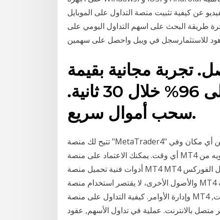
ل هذا الفيديو عن كيفية تثبيت منصة التداول على الموبايل
كيفية تنفيذ الاوامر 13‏‏/5‏‏/1442 بعد الهجرة طريقة البحث على اسهم التداول اليومي على
ود للاستثمارسجل في ويبل واحصل على سهمين
 بأكثر من 100 أصل. تجربة مجانية بقيمة
$10,000. أرباح تصل إلى 96% خلال 30 ثانية.
سحب أموال سريع.
تتيح لك منصة "MetaTrader4" التداول على أجهزة مختلفة وسهولة الوصول إلى حسابك من أي مكان وفي
أي وقت. يمكنك الاعتماد على منصة MT4 لتبقيك على اتصال بالأسواق العالمية ولتساعدك بما تحتويه من
أدوات فنية تحميل منصة MT4 MT4 برنامج مشهور وشائع الاستخدام للرسم البياني في مجال الفوركس
والأصول الأخرى، لا يقتصر استخدام منصة MT4 على التحليل الفني ولكنه يُستخدم أيضاً في إنشاء الصفقات
وإدارة الأوامر. كيفية التداول على منصة MT4 شركة منصة السيريكس اللوحية هي 100% على الإنترنت,
متصل بالانترنت. عملية في تداول الأسهم, عقود