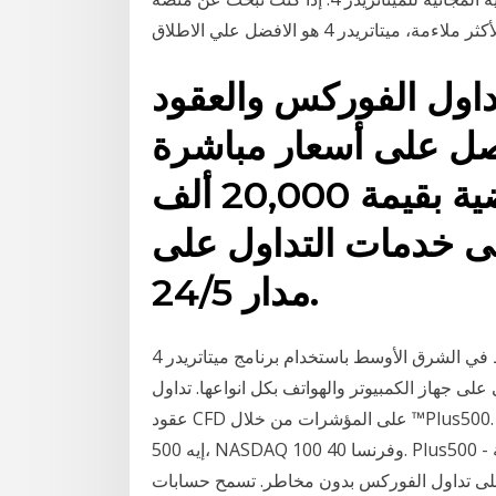
اول الفوركس والعقود
صل على أسعار مباشرة
للبيع والشراء، أموال افتراضية بقيمة 20,000 ألف
لى خدمات التداول على
مدار 24/5.
تداول الفوركس مع اوربكس افضل وسيط في الشرق الأوسط باستخدام برنامج ميتاتريدر 4 (mt4) لادارة
لى جهاز الكمبيوتر والهواتف بكل انواعها. تداول
عقود CFD على المؤشرات من خلال ™Plus500. تداول أشهر المؤشرات حول العالم. عقود CFD على يو إس
إيه 500، NASDAQ 100 وفرنسا 40. Plus500 - شركة CFD رائدة. افتح حساب fxcm mt4 تجريبي وتدرب
 تداول الفوركس بدون مخاطر. تسمح حسابات mt4 التجريبية باستخدام أي اكسبيرت ادفايزر ea، التداول