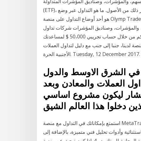
سهم، والمؤشرات، وصناديق المؤشرات المتداولة
(ETF)، وفروق أسعار الصرف لغير ذلك من الأصول. ما هو التداول عبر وضع Fixed Time؟ ويُعد Fixed Time
هو أحد أوضاع التداول على منصة Olymp Trade. ويوفّر هذا الوضع ميزة مراقبة السوق، وفتح عمليات تداول
ن، والمؤشرات، وصناديق المؤشرات شركات تداول
العملات الأجنبية في الفلبين حساب تجريبي مجاني. نقدم لكم من خلال حساب تجريبي 50،000 $ لمساعدتك
ة لدينا، جنبا إلى جنب مع دليل لتداول العملات
 في الشرق الاوسط والدول
اول العملات والمعادن وبعد
انتشار ليكون مشروع اساسي
استمتع بإمكاناتك في التداول مع منصة MetaTrader 5 منصة MetaTrader 5 (اختصارًا MT5) هي منصة
تثنائية وأدوات تحليل فني متميزة، بالإضافة إلى
إتاحة استخدام أنظمة التداول الآلية إشارات التداول اليومية المجانية للميتاتريدر 4. إذا كنت تبحث عن منصة