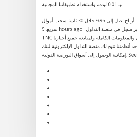
بـ 0.01 لوت، واستخدام تطبيقاتنا المجانية.
تداول بأكثر من 100 أصل. تجربة مجانية بقيمة $10,000. أرباح تصل إلى 96% خلال 30 ثانية. سحب أموال
سريع. 9 hours ago · كانت هذه تفاصيل خبر سجل في منصة التداول Aladdin و احصل على 100 عملة
TNC هدية لهذا اليوم نرجوا بأن نكون قد وفقنا بإعطائك التفاصيل والمعلومات الكامله ولمتابعة جميع أخبارنا
نا تتيح لك منصة التداول الإلكترونية لبنك hsbc الجديدة
See full lis