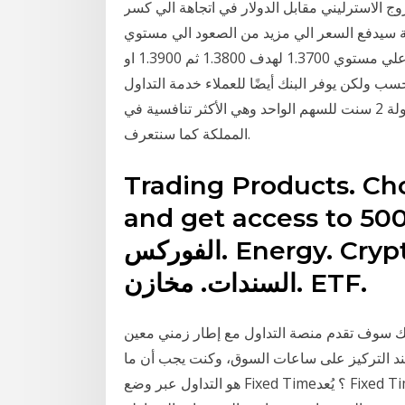
وج الاسترليني مقابل الدولار في اتجاهة الي كسر
1.3700 وبكسر هذة المنطقة سيدفع السعر الي مزيد من الصعود الي مستوي
1.3800 ثم 1.3900 افكار التداول الشراء بعد كسر واغلاق اعلي مستوي 1.3700 لهدف 1.3800 ثم 1.3900 او
ب ولكن يوفر البنك أيضًا للعملاء خدمة التداول
في البورصة الأمريكية وتتوفر خدمة السوق الأمريكي بعمولة 2 سنت للسهم الواحد وهي الأكثر تنافسية في
المملكة كما سنتعرف.
Trading Products. Cho
and get access to 500
الفوركس. Energy. Crypto. المعادن. المؤشرات.
السندات. مخازن. ETF.
بك سوف تقدم منصة التداول مع إطار زمني معين
ند التركيز على ساعات السوق، وكنت يجب أن ما
هو التداول عبر وضع Fixed Time؟ يُعد Fixed Time أحد أوضاع التداول على منصة Olymp Trade، وهو