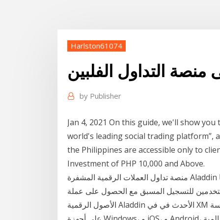
Harlston61074
 منصة التداول الفلبين
by
Publisher
Jan 4, 2021 On this guide, we'll show you t
world's leading social trading platform”, 
the Philippines are accessible only to cl
Investment of PHP 10,000 and Above.
منصة تداول العملات الرقمية المشفرة Aladdin التي تتخد الإمارات العربية المتحدة مقرا لها تفتح منصتها
ن للتسجيل المسبق مع الحصول على عملة TNC هدية عند التسجيل في المنصة . تعد بورصة
الأصول الرقمية Aladdin الأحدث في في XM نقدم 16 منصة تداول للاختيار من بينها، تعمل جميعاًُ بسلاسة
على أجهزة Windows، و iOS، و Android، حيث يمكن للعملاء الدخول على الفور إلى الأسواق العالمية