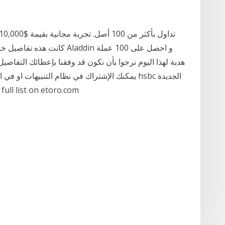
يمكنك الإشتراك في نظام التنبيهات او في احد أنظمت
إمكانية الوصول إلى أسواق البورصة الدولية. t on etoro.com