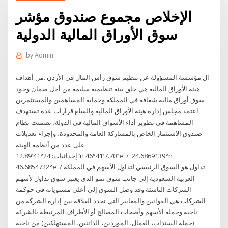
الإخلاص مجموع صندوق مؤشر
سوق الأوراق المالية الدولية
by
Admin
ال مؤسسة المسؤولة عن تنظيم سوق رأس المال في الأردن .من أهداف
هيئة الأوراق المالية هي خلق بيئة تنظيمية سليمة من أجل ضمان وجود
سوق أوراق مالية شفافة في المملكة وحماية المساهمين والمستثمرين
اعتمد مجلس إدارة هيئة الأوراق المالية والسلع قرارات عدة تستهدف
المساهمة في تطوير أداء الأسواق المالية في الدولة، تضمنت نظام
صندوق الاستثمار الخاص بالمشاركة العامة والمحدودة، وإجراء تعديلات
على عدد من أنظمة الهيئة
إحداثيات: 24°41′12.89″n 46°41′7.70″e / 24.6869139°n
46.6854722°e / تداول هو السوق الرئيسي لتداول الأسهم في المملكة
العربية السعودية إلى جانب سوق نمو الذي يعتبر سوق تداول لأسهم
الشركات الناشئة وقد وصل السوق إلى أعلى مستوياته في حوكمة
الشركات هي القوانين والمعايير التي تحدد العلاقة بين إدارة الشركة من
ناحية وحملة الأسهم وأصحاب المصالح أو الأطراف المرتبطة بالشركة
(حملة السندات، العمال، الموردين، الدائنين، المستهلكين) من ناحية