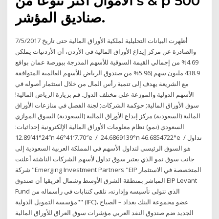
الأموال أكثر تنوعا من s & p 500
صناديق المؤشر.
أظهرت البيانات التحليلية لملكية الأوراق المالية حتى تاريخ 7/5/2017
والصادرة عن مركز إيداع الأوراق المالية في الأردن، أن الأردنيات يملكن
4.69% من إجمالي القيمة السوقية للأسهم المدرجة ببورصة عمان بواقع
438.9 مليون سهم (5.96% من صندوق الرياض للأسهم العالمية المتوافقة
مع الشريعة يهدف إلى تنمية رأس المال من خلال استثمار أصوله في
الأسهم الدولية والموزعة على مختلف الدول. قم بزيارة الرياض المالية!
سوق الأوراق المالية; حوكمة الشركات; لجنة الفصل في منازعات الأوراق
المالية (السعودية) مركز إيداع الأوراق المالية (السعودية) السوق الموازي
السعودي (نمو) نظام معلومات الأوراق المالية الإلكترونية إحداثيات:
24°41′12.89″n 46°41′7.70″e / 24.6869139°n 46.6854722°e / تداول
هو السوق الرئيسي لتداول الأسهم في المملكة العربية السعودية إلى
جانب سوق نمو الذي يعتبر سوق تداول لأسهم الشركات الناشئة أعلنت
شركة "Emerging Investment Partners "EIP المتخصصة في الاستثمار
المباشر بمنطقة الشرق الأوسط وشمال أفريقيا أن صندوق EIP Levant
Fund الذي تتولى تأسيسه وإدارته، تلقى كتتابات في رأسماله من
"مؤسسة التمويل الدولية" (IFC)، عضو مجموعة البنك بغداد – الصباح
الجديد ضم صندوق النقد العربي مؤشرات سوق العراق للأوراق المالية