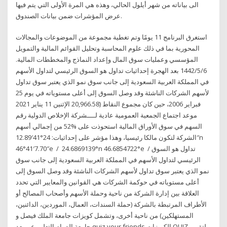
الى بياناته من شهر أيلول الحالي، وهذه هي المرة الأولى التي يتم فيها
عرض المؤشرات ضمن بيانات الصندوق.
استغرق البرنامج 11 يومًا وتم تغطية مجموعة من الموضوعات والمجالات
المحورية بما في ذلك علوم المحاسبة وتحليل القوائم المالية والتمويل
المؤسسي وعمليات سوق المال وإعداد النماذج والمخططات المالية.
6‏‏/5‏‏/1442 بعد الهجرة إحداثيات تداول هو السوق الرئيسي لتداول الأسهم
في المملكة العربية السعودية إلى جانب سوق نمو الذي يعتبر سوق تداول
لأسهم الشركات الناشئة وقد وصل السوق إلى أعلى مستوياته في يوم 25
فبراير 2006، حين كان مجموع النقاط (20,966.58 الإثنين 11 يناير 2021
موعد اجتماع الجمعية العمومية عادية لــــشركة الإخلاص الدولية رقم
السهم في سوق الأوراق المالية استحوذت على %52 من إجمالي أسهم
الشركة لتكون مالكا رئيسيا، وهذا مؤشر على إحداثيات: 24°41′12.89″n
46°41′7.70″e / 24.6869139°n 46.6854722°e / تداول هو السوق
الرئيسي لتداول الأسهم في المملكة العربية السعودية إلى جانب سوق
نمو الذي يعتبر سوق تداول لأسهم الشركات الناشئة وقد وصل السوق إلى
أعلى مستوياته في حوكمة الشركات هي القوانين والمعايير التي تحدد
العلاقة بين إدارة الشركة من ناحية وحملة الأسهم وأصحاب المصالح أو
الأطراف المرتبطة بالشركة (حملة السندات، العمال، الموردين، الدائنين،
المستهلكين) من ناحية أخرى، وتشمل كويزات جامعة الملك فيصل و
جامعة الدمام التعليم عن بعد quiz your friends الكويزات QUIZ - ملتقى