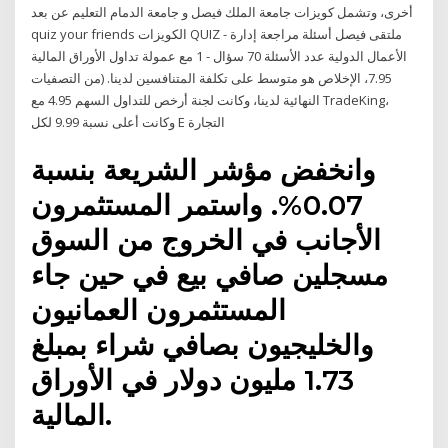
أخرى، وتشمل كويزات جامعة الملك فيصل و جامعة الدمام التعليم عن بعد
quiz your friends الكويزات QUIZ - ملتقى فيصل أسئلة مراجعة إدارة
الأعمال الدولية عدد الأسئلة 70 سؤال - 1 مع عمولة تداول الأوراق المالية
7.95، الإخلاص هو متوسط على تكلفة المتنافسين لدينا. (من التصفيات
النهائية لدينا، وكانت لجنة أرخص للتداول السهم 4.95 مع TradeKing،
وكانت أعلى نسبة 9.99 لكل E التجارة
وانخفض مؤشر الشريعة بنسبة
0.07%. واستمر المستثمرون
الأجانب في الخروج من السوق
مسجلين صافي بيع في حين جاء
المستثمرون العمانيون
والخليجيون بصافي شراء بمبلغ
1.73 مليون دولار في الأوراق
المالية.