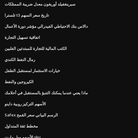
سبرينغفيلد أوريغون معدل ضريبة الممتلكات
تلسترا t3 تاريخ سعر السهم
دالاس بنك الاحتياطي الفيدرالي مؤشر دورة الأعمال
اتفاقية تسهيل التجارة
الكتب المالية للتجارة للمبتدئين الفلبين
رمال النفط الكندي
خيارات الاستثمار لمستقبل الطفل
الكيروجين والنفط
ماذا يعني عندما يمكنك التنبؤ بالمستقبل في أحلامك
الأسهم التركيز روبية داينو
Safex الرسم البياني سعر القمح
مخطط ثقة المتداول
الأسهم وول مارت sku