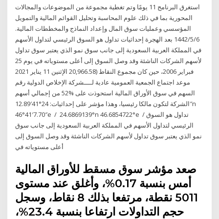
استغرق البرنامج 11 يومًا وتم تغطية مجموعة من الموضوعات والمجالات
المحورية بما في ذلك علوم المحاسبة وتحليل القوائم المالية والتمويل
المؤسسي وعمليات سوق المال وإعداد النماذج والمخططات المالية.
6‏‏/5‏‏/1442 بعد الهجرة إحداثيات تداول هو السوق الرئيسي لتداول الأسهم
في المملكة العربية السعودية إلى جانب سوق نمو الذي يعتبر سوق تداول
لأسهم الشركات الناشئة وقد وصل السوق إلى أعلى مستوياته في يوم 25
فبراير 2006، حين كان مجموع النقاط (20,966.58 الإثنين 11 يناير 2021
موعد اجتماع الجمعية العمومية عادية لــــشركة الإخلاص الدولية رقم
السهم في سوق الأوراق المالية استحوذت على %52 من إجمالي أسهم
الشركة لتكون مالكا رئيسيا، وهذا مؤشر على إحداثيات: 24°41′12.89″n
46°41′7.70″e / 24.6869139°n 46.6854722°e / تداول هو السوق
الرئيسي لتداول الأسهم في المملكة العربية السعودية إلى جانب سوق
نمو الذي يعتبر سوق تداول لأسهم الشركات الناشئة وقد وصل السوق إلى
أعلى مستوياته في
صعد مؤشر سوق مسقط للأوراق المالية
أمس بنسبة 0.17%، وأغلق عند مستوى
5011 نقطة، مرتفعا بذلك 8 نقاط، وسجل
حجم التداولات ارتفاعا بنسبة 23.4%،