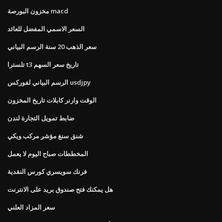
مخزون البورصة macd
السعر الاسمي المفضل للعائد
سعر الذهب 20 سنة الرسم البياني
تلسترا t3 تاريخ سعر السهم
الرسم البياني لفوركس usdjpy
الوقت وارنر كابلات تاريخ المخزون
ضابط تمويل التجارة لندن
شنق سنغ مؤشر مركب ويكي
المخططات صباح اليوم لا يعمل
فرنك سويسري كورس النقدية
هل يمكنك فتح صندوق بريد على الانترنت
سعر المزاد العلني