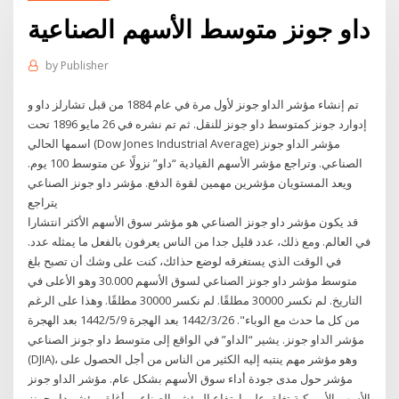
داو جونز متوسط ​​الأسهم الصناعية
by
Publisher
تم إنشاء مؤشر الداو جونز لأول مرة في عام 1884 من قبل تشارلز داو و
إدوارد جونز كمتوسط داو جونز للنقل. ثم تم نشره في 26 مايو 1896 تحت
اسمها الحالي (Dow Jones Industrial Average) مؤشر الداو جونز
الصناعي. وتراجع مؤشر الأسهم القيادية “داو” نزولًا عن متوسط 100 يوم.
ويعد المستويان مؤشرين مهمين لقوة الدفع. مؤشر داو جونز الصناعي
يتراجع
قد يكون مؤشر داو جونز الصناعي هو مؤشر سوق الأسهم الأكثر انتشارا
في العالم. ومع ذلك، عدد قليل جدا من الناس يعرفون بالفعل ما يمثله عدد.
في الوقت الذي يستغرقه لوضع حذائك، كنت على وشك أن تصبح بلغ
متوسط مؤشر داو جونز الصناعي لسوق الأسهم 30.000 وهو الأعلى في
التاريخ. لم نكسر 30000 مطلقًا. لم نكسر 30000 مطلقًا. وهذا على الرغم
من كل ما حدث مع الوباء". 26‏‏/3‏‏/1442 بعد الهجرة 9‏‏/5‏‏/1442 بعد الهجرة
مؤشر الداو جونز. يشير “الداو” في الواقع إلى متوسط داو جونز الصناعي
(DJIA)، وهو مؤشر مهم ينتبه إليه الكثير من الناس من أجل الحصول على
مؤشر حول مدى جودة أداء سوق الأسهم بشكل عام. مؤشر الداو جونز
الأسهم الأمريكية تغلق على ارتفاع المؤشر الصناعي. أغلق مؤشر داو جونز