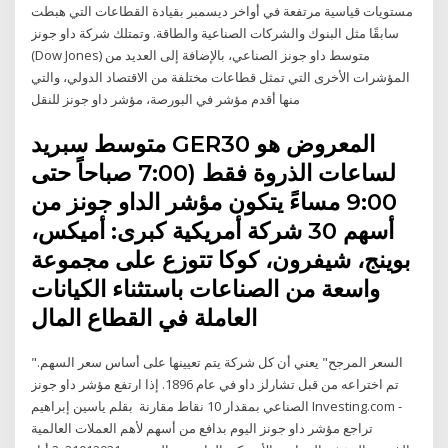
مستويات قياسية مرتفعة في أواخر ديسمبر بقيادة القطاعات التي هبطت
سابقًا مثل البنوك والشركات الصناعية والطاقة. وتمتلك شركة داو جونز
(Dow Jones) متوسط داو جونز الصناعي، بالإضافة إلى العديد من
المؤشرات الأخرى التي تمثل قطاعات مختلفة من الاقتصاد الدولي، والتي
منها أقدم مؤشر في البورصة، مؤشر داو جونز للنقل
متوسط سبريد GER30 المعروض هو
لساعات الذروة فقط (7:00 صباحاً حتى
9:00 مساءً يتكون مؤشر الداو جونز من
أسهم 30 شركة أمريكية كبرى: أميكس،
بوينج، شيفرون، كوكا تتوزع على مجموعة
واسعة من الصناعات باستثناء الكيانات
العاملة في القطاع المال
"السعر المرجح" يعني أن كل شركة يتم تعيينها على أساس سعر السهم.
تم اختراعه من قبل تشارلز داو في عام 1896. إذا ارتفع مؤشر داو جونز
الصناعي بمقدار 10 نقاط مقارنة بقلم ياسين إبراهيم Investing.com -
تراجع مؤشر داو جونز اليوم بدافع من أسهم لأهم العملات العالمية