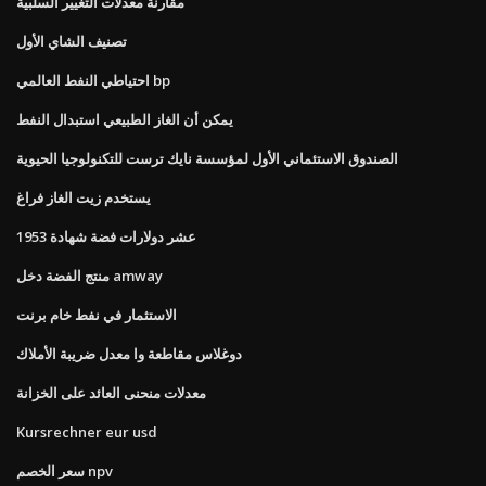
مقارنة معدلات التغيير السلبية
تصنيف الشاي الأول
احتياطي النفط العالمي bp
يمكن أن الغاز الطبيعي استبدال النفط
الصندوق الاستئماني الأول لمؤسسة نايك ترست للتكنولوجيا الحيوية
يستخدم زيت الغاز فراغ
عشر دولارات فضة شهادة 1953
منتج الفضة دخل amway
الاستثمار في نفط خام برنت
دوغلاس مقاطعة وا معدل ضريبة الأملاك
معدلات منحنى العائد على الخزانة
Kursrechner eur usd
سعر الخصم npv