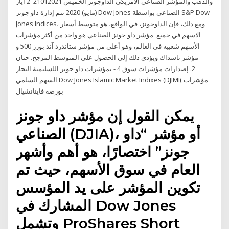
والذهب والمؤشر الصناعي الأمريكي الداوجونز الخميس 21012021 2 أيار
(مايو) 2020 تتم إدارة داو جونز Dow ​​Jones الصناعي بواسطة S&P Dow
Jones Indices، ومع ذلك، فإن الداوجونز، في الواقع، هو متوسط ​​أسعار
الاسهم في جميع مؤشر داو جونز الصناعي هو واحد من أكثر مؤشرات
الأسهم شعبية في العالم، وهو أعلى من مؤشر ستاندرد آند بورز 500 و
مؤشر ناسداك ويؤدي ذلك إلى الحصول على المتوسط المرجح. حنان
النجار ‪ -‬يمؤشرات داو جونز اللسليمية ‫‪4‬‬ ‫‪ .2‬إصدارات مؤشرات سوق
السهم السلمي‬ ‫‪Dow Jones Islamic Market Indixes‬‬ ‫)‪(DJIMI‬‬ ‫‪ ‬مؤشرات
بورصة فاينانشيال‬
يمكن القول إن مؤشر داو جونز
الصناعي (DJIA)، أو مؤشر “داو
جونز” اختصارًا، هو أهم وأشهر
العام في سوق الأسهم، حيث تم
تكوين المؤشر على يد المؤسس
المشارك في Dow Jones
وتشمل ProShares Short