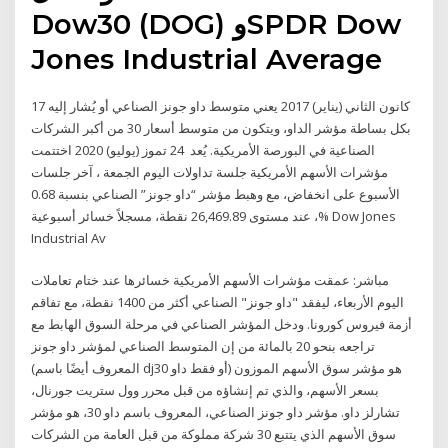
Dow30 (DOG) وSPDR Dow
Jones Industrial Average
17 كانون الثاني (يناير) 2017 يعني متوسط داو جونز الصناعي أو يُشار إليه
بكل بساطة مؤشر الداو، ويتكون من متوسط أسعار 30 من أكبر الشركات
الصناعية في البورصة الأمريكية. يُعد 24 تموز (يوليو) 2020 اختتمت
مؤشرات الأسهم الأمريكية جلسة تداولات اليوم الجمعة ، آخر جلسات
الأسبوع على انخفاض، مع وهبط مؤشر “داو جونز” الصناعي بنسبة 0.68
%، عند مستوى 26,469.89 نقطة، مسجلاً خسائر أسبوعية Dow Jones
Industrial Av
مباشر: عمقت مؤشرات الأسهم الأمريكية خسائرها عند ختام تعاملات
اليوم الأربعاء، ليفقد "داو جونز" الصناعي أكثر من 1400 نقطة، مع تفاقم
أزمة فيروس كورونا. ودخل المؤشر الصناعي في مرحلة السوق الهابط مع
تراجعه بنحو 20 بالمائة من إن المتوسط الصناعي لمؤشر داو جونز
(المعروف أيضًا باسم dj30 أو فقط داو) هو مؤشر سوق الأسهم الموزون
بسعر الأسهم، والذي تم إنشاؤه من قبل محرر وول ستريت جورنال،
تشارلز داو. مؤشر داو جونز الصناعي، المعروف باسم داو 30، هو مؤشر
سوق الأسهم الذي يتتبع 30 شركة مملوكة من قبل العامة من الشركات