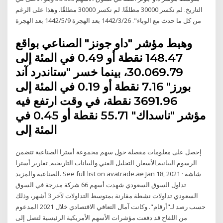
التاريخ. لم نكسر 30000 مطلقًا. لم نكسر 30000 مطلقًا. وهذا على الرغم
من كل ما حدث مع الوباء". 26‏‏/3‏‏/1442 بعد الهجرة 9‏‏/5‏‏/1442 بعد الهجرة
وهبط مؤشر "داو جونز" الصناعي بواقع
148.47 نقطة أو 0.49 في المئة إلى
30.069.79، بينما خسر "ستاندرد آند
بورز" 7.16 نقطة أو 0.19 في المئة إلى
3691.96 نقطة، في وقت ارتفع فيه
مؤشر "ناسداك" 55.71 نقطة أو 0.45 في
المئة إلى
إحصل على معلومات مفصلة حول سهم مجموعة أسترا الصناعية تتضمن
الرسوم البيانية,الأسعار, التحليل الفني والبيانات التاريخية, تقارير أسترا
الصناعية والمزيد. See full list on avatrade.ae Jan 18, 2021 · شاشة
تداول السوق السعودي شهدت أسهم 66 شركة مدرجة في السوق
السعودي تداولات نشطة مقارنة بمتوسط التداولات لآخر 3 أشهر، وذلك
حسب رصد لـ"أرقام". وكانت آمال التعافي الاقتصادي خلال 2021 المدعوم
من اللقاح قد دفعت مؤشرات الأسهم الأمريكية الرئيسية لتصل إلى