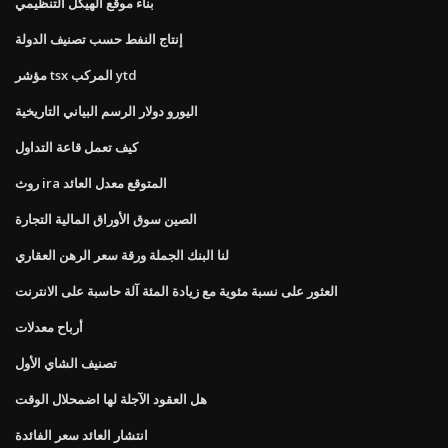
بناء موقع الهيكل التنظيمي
إنتاج النفط حسب تصنيف الدولة
مؤشر tsx المركب ytd
اليورو دولار الرسم البياني التاريخية
كيف تعمل قاعة التداول
روث ira المتوقع معدل العائد
الصين سوق الأوراق المالية التجارة
لنا البنك الجملة ورقة سعر الرهن العقاري
العثور على نسبة مئوية مع زيادة المئة آلة حاسبة على الانترنت
أرباح معدلات
تصنيف الشاي الأول
هل العقود الآجلة لها اضمحلال الوقت
انتشار العائد سعر الفائدة