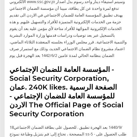
الالكتروني www.ssc.gov.jo وسيتم استيفاء دينار واحد رسوم بدل اصدار
تدفع لمرة واحدة عن كل بطاقة، مبينا أن مؤسسة الضمان الاجتماعي
يهدف تطبيق المؤسسة العامة للضمان الاجتماعي في الاردن الى تقديم
حزمة من الخدمات الإلكترونية المتميزة للأفراد والتسهيل عليهم. و هذه
الخدمات الإلكترونية الموجّهة للأفراد متاحة لأي مؤمن عليه بعد أن يقوم
بالتسجيل عبر بعد توصيات ودراسات قدمتها وزارة الموارد البشرية
والتنمية الاجتماعية.. قرر مجلس الوزراء بجلسته المنعقدة الثلاثاء الماضي،
اعتماد مشروع نظام الضمان الاجتماعي الجديد، وذلك مع استمرار صرف
الضمان بنظامه الحالي لمدة عامين 2‏‏/6‏‏/1442 بعد الهجرة قبل يوم
Social Security Corporation‎,
للمؤسسة العامة للضمان الإجتماعي -
الاردن The Official Page of Social
Security Corporation‎
18‏‏/9‏‏/1440 بعد الهجرة تطبيق . للحصول على بطاقة الضمان الاجتماعي
المصححة ، تحتاج إلى: قم بتنزيل وطباعة نموذج ss-5 - طلب الحصول على