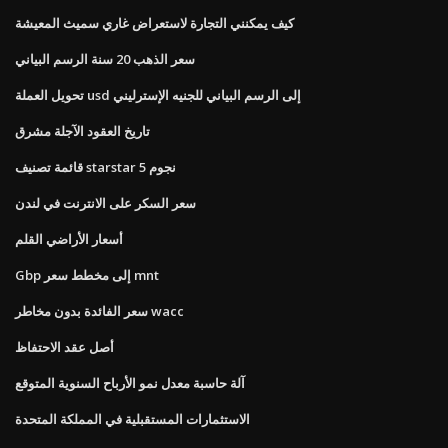
كيف يمكنني التجارة لاستعراض غاري سميث المعيشة
سعر الذهب 20 سنة الرسم البياني
تحويل العملة usd إلى الرسم البياني للجنيه الإسترليني
تاريخ العقود الآجلة مشرق
قائمة تصنيف starstar 5 نجوم
سعر السكر على الانترنت في لندن
أسعار الأراضي القلم
Gbp إلى مخطط سعر mnt
سعر الفائدة بدون مخاطر wacc
أصل عقد الاحتفاظ
آلة حاسبة معدل نمو الأرباح السنوية المتوقع
الاستثمارات المستقبلية في المملكة المتحدة