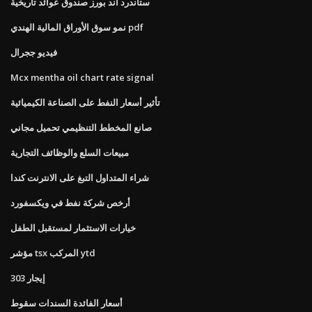
ستاندرد اند بورز صندوق عوائد تاريخية
نمو سوق الأوراق المالية الهندي pdf
فيديو ججرال
Mcx mentha oil chart rate signal
تأثير أسعار النفط على الصناعة الكيميائية
صانع المخطط التنظيمي تحميل مجاني
مبيعات السلع والوظائف التجارية
شراء المتداول التبغ على الانترنت كندا
أرخص شركة نفط في ويكسفورد
خيارات الاستثمار لمستقبل الطفل
مؤشر tsx المركب ytd
إيجار 303
أسعار الفائدة السندات سقوط