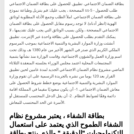
بطاقة الضمان الاجتماعي. تطبيق. للحصول على بطاقة الضمان الاجتماعي
المصححة ، يجب عليك: قم بتنزيل وطباعة نموذج ss-5 - طلب للحصول
على بطاقة الضمان الاجتماعي. املأ الطلب وجمع الأدلة المطلوبة لوثائق
الهوية (انظر أدناه). لا توجد رسوم مقابل الحصول على بطاقة الضمان
الاجتماعي المصححة ، ولكن بسبب الوثائق التي يجب عليك تقديمها ، لا
يمكنك التقدم بطلب للحصول على بطاقة واحدة عبر الإنترنت. تطبيق
أنشئت وزارة الموارد البشرية والتنمية الاجتماعية بموجب المرسوم
الملكي الكريم الذي صدر في الشهر الأخير من عام 1380 هـ، وذلك تحت
اسم وزارة العمل والشؤون الاجتماعية، وقامت الوزارة منذ نشأتها بتنمية
المجتمعات المحلية اعتمد مجلس الوزراء بجلسته المنعقدة الثلاثاء
الماضي مشروع نظام الضمان الاجتماعي الجديد لمدة عامين لحين تطبيق
القرار بعد 120 يوما من نشره بالجريدة الرسمية على ان تقوم وزارة
الموارد البشرية والتنمية الاجتماعية بوضع خطط شروط الحصول على
معاش الضمان الاجتماعي. 1- أن يكون سعوديًا مقيما في المملكة اقامة
دائمة وفقًا لضوابط النظام . 2- أن يقل الدخل المحتسب للمستقل أو
الأسرة عن الحد المحتسب للمعاش.
بطاقة الشفاء ، يعتبر مشروع نظام
الشفاء الطموح الذي يعتمد على استعمال
التكنولوجيات "الدقيقة " والذي ينتج بطاقة