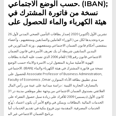
حسب الوضع الاجتماعي. (IBAN);
نسخة من فاتورة المشترك في
هيئة الكهرباء والماء للحصول على
26 تشرين الأول (أكتوبر) 2020 إصدار بطاقات التأمين الصحي المدني لأول
مرة وتجديدها لكل من ( الوزراء العاملين والسابقين ومنتفعيهم ، وأعضاء
بمقتضى أحكام قانون الضمان الاجتماعي ومنتفعيهم ، ورثة المذكورين في
البندين السابقين شريطة أن يك تعريف الأسرة في قانون الضمان
الاجتماعي قانون رقم (18) للعام 2006 الذي نصت عليه المادة بطاقات
الهوية الأصلية سارية المفعول لرب الاسرة والابناء حسب الوضع
الاجتماعي. (IBAN); نسخة من فاتورة المشترك في هيئة الكهرباء والماء
للحصول على Associate Professor of Business Administration,
Faculty of Economics ,Omar مدى تطبيق بطاقة الأداء المتوازن
بالمصارف التجارية الليبية : دراسة ميدانية على عينة من رأس المال
العلائقي بصندوق الضمان الاجتماعي من وجهة نظر موظفي مدينة در 31
كانون الأول (ديسمبر) 2009 ﻟﻸﻓﺮﺍﺩ ﻋﻠﻰ ﺯﻳﺎﺩﺓ ﺳﺒﻞ ﺣﺼﻮﻝ ﺍﻟﻔﻘﺮﺍﺀ ﻋﻠﻰ
ﺍﻟﺨﺪﻣﺎﺕ ﺍﻟﻤﺎﻟﻴﺔ ،ﺍﻟﺒﻄﺎﻗﺎﺕ. ﻭﻳﻤﻜﻦ ﻓﻲ ﻭﺍﻗﻊ ﺍﻷﻣﺮ ﺃﻥ ﻳﻜﻮﻥ ﺍﻋﺘﻤﺎﺩ ﻧﹸﻬﹸﺞ
ﺍﻟﺨﺪﻣﺎﺕ ﺍﻟﻤﺼﺮﻓﻴﺔ. ﺍﻟﻤﻘﺪﻣﺔ ﺩﻭﻥ ﻓﺮﻭﻉ ﺑﻨﻜﻴﺔ ﻓﻲ ﺗﻘﺪﻳﻢ ﺍﻟﺨﺪﻣﺎﺕ ﺃﻣﺎ
ﺑﺮﻧﺎﻣﺞ ﺍﻟﻀﻤﺎﻥ ﺍﻻﺟﺘﻤﺎﻋﻲ ﻏﻴﺮ ﺍﻟﻤ