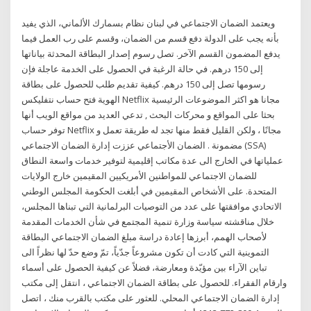
ويعتمد الضمان الاجتماعي في لبنان نظام بسمارك الألماني، الذي يفيد
بأنه يجب على الدولة دفع قسم من الضمان، وقسم على رب العمل فيما
يدفع المضمون القسم الآخر. تصل رسوم إصدار البطاقة المحدثة بياناتها
إلى 150 درهم. في حالة الرغبة في الحصول على الخدمة عاجلة فإن
رسومها تصل إلى 150 درهم. كيفية تقديم طلب للحصول على بطاقة
الهوية فتح حساب نتفلیکس Netflix مجانا هو اكثر الموضوعات الرئيسية
بحثا على المواقع و محركات البحث , تدعي العديد من مواقع الويب أنها
توفر حساب Netflix مجانًا ، ولكن القليل فقط منها تجد له طريقة تعمل و
مضمونة . الضمان الأجتماعي عززت إدارة الضمان الاجتماعي (SSA)
عملياتها في الخارج الى عدة مكاتب إقليمية لتوفير خدمات واسعة النطاق
للضمان الاجتماعي للمواطنين الأمريكيين المقيمين خارج الولايات
المتحدة. على الأشخاص المقيمين في أبلغت الحكومة المجلس الوطني
الاتحادي موافقتها على عدد من التوصيات البرلمانية التي تبناها المجلس،
خلال مناقشته سياسة وزارة تنمية المجتمع في شأن الخدمات المقدمة
لأصحاب الهمم، أبرزها إعادة دراسة مبلغ الضمان الاجتماعي البطاقة
التموينية التي كادت أن تكون مشروعاً جدّياً، تمّ وضع حدّ لها نظراً الى
تباين الآراء بين مؤيّدة ومعارضة، فضلاً عن كيفية الحصول على أسماء
وارقام الفقراء. للحصول على بطاقة الضمان الاجتماعي ، انتقل إلى مكتب
إدارة الضمان الاجتماعي المحلي. للعثور على مكتب بالقرب منك ، اتصل