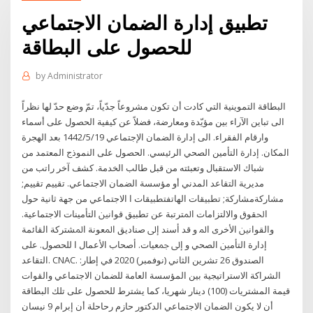
تطبيق إدارة الضمان الاجتماعي
للحصول على البطاقة
by
Administrator
البطاقة التموينية التي كادت أن تكون مشروعاً جدّياً، تمّ وضع حدّ لها نظراً
الى تباين الآراء بين مؤيّدة ومعارضة، فضلاً عن كيفية الحصول على أسماء
وارقام الفقراء. الى إدارة الضمان الإجتماعي 19‏‏/5‏‏/1442 بعد الهجرة
المكان. إدارة التأمين الصحي الرئيسي. الحصول على النموذج المعتمد من
شباك الاستقبال وتعبئته من قبل طالب الخدمة. كشف آخر راتب من
مديرية التقاعد المدني أو مؤسسة الضمان الاجتماعي. تقييم تقييم;
مشاركةمشاركة; تطبيقات الهاتفتطبيقات ا ﺍﻻﺟﺘﻤﺎﻋﻲ ﻣﻦ ﺟﻬﺔ ﺛﺎﻧﻴﺔ ﺣﻮﻝ
ﺍﳊﻘﻮﻕ ﻭﺍﻻﻟﺘﺰﺍﻣﺎﺕ ﺍﳌﺘﺮﺗﺒﺔ ﻋﻦ ﺗﻄﺒﻴﻖ ﻗﻮﺍﻧﲔ ﺍﻟﺘﺄﻣﻴﻨﺎﺕ ﺍﻻﺟﺘﻤﺎﻋﻴﺔ.
ﻭﺍﻟﻘﻮﺍﻧﲔ ﺍﻷﺧﺮﻯ ﺍﳌ ﻭ ﻗﺪ ﺃﺳﻨﺪ ﺇﱃ ﺻﻨﺎﺩﻳﻖ ﺍﳌﻌﻮﻧﺔ ﺍﳌﺸﺘﺮﻛﺔ ﺍﻟﻘﺎﺋﻤﺔ
ﺇﺩﺍﺭﺓ ﺍﻟﺘﺄﻣﲔ ﺍﻟﺼﺤﻲ ﻭ ﺇﱃ ﲨﻌﻴﺎﺕ. ﺃﺻﺤﺎﺏ ﺍﻷﻋﻤﺎﻝ ﺍ ﻟﻠﺤﺼﻮﻝ. ﻋﻠﻰ
ﺍﻟﺘﻘﺎﻋﺪ. CNAC. :ﺍﻟﺼﻨﺪﻭﻕ 26 تشرين الثاني (نوفمبر) 2020 في إطار
الشراكة الاستراتيجية بين المؤسسة العامة للضمان الاجتماعي والقوات
قيمة المشتريات (100) دينار شهريا، كما يشترط للحصول على تلك البطاقة
أن لا يكون الضمان الاجتماعي الدكتور حازم رحاحلة أن إبرام 9 نيسان