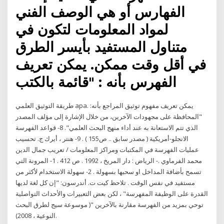
الفهارس أو هي الوصف الفني
لمواد المعلومات لتكون في
متناول المستفيد بأيسر الطرق
في أقل وقت ممكن. يمكن تعريف
الفهرس بأنه : "قائمة بالكتب
طريقة التوثيق العلمي apa. يمكن تعريف مفهوم توثيق المراجع بأنه:
"المحافظة على مجهودات الآخرين، من خلال الإشارة إلى مؤلف المصدر
الذي تتم الاستعانة به عند أداء منهج البحث العلمي". 8- قواعد الفهرسة
الانجلو-أمريكية ( مصدر سابق .. ص155 ) . 9- هنتر ، أيرك ج. تحسيب
عمليات الفهرسة في المكتبات ومراكز المعلومات / تعريب جمال الدين
محمد الفرماوي .- الرياض : دار المريخ ، 1992 . ص 412 . 1- المرونة التي
تسمح بأضافة المداخل او سحبها بسهولة . 2- سهولة الاستخدام لأكثر من
مستفيد في نفس الوقت . تلاحظ كيت ت. أندرسون: "إن كل لغة لديها
القدرة على الوظيفة المفهرسة" ، لكن بعض التعبيرات والأحداث التواصلية
توحي بمزيد من الفهرسة مقارنة بالآخرين "( موسوعة سيج لطرق البحث
النوعية ، 2008).