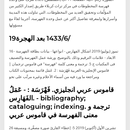
فهرسة المخطوطات في مركز تراث كربلاء طريق إصدار الكثير من
المؤلّفات وتحقيق العديد من المخطوطات، التي تناولت هذه المدينة
وأسرارها ولمعرفة تفاصيل أكثر عن عمل وحدة الفهرسة، أجرينا لقاءً مع
مسؤولها
19‏‏/6‏‏/1433 بعد الهجرة
16 تموز (يوليو) 2019 اشكال الفهارس - انواعها - بيانات بطاقة الفهرسة -
الابعاد - علامات الترقيم وذلك بالتوضيح. ورشة عمل الفهرسة والتصنيف
فى المكتبات ج 5. ترجمة و معنى كلمة "فهرسة" في قاموس ترجمان |
قاموس الإنجليزية-العربية فَهْرَسَة : 2. عَمَل قائمة بمحتويات الكتاب
ومراجعة ما ورد فيه من أسماء الأعلام وغيره مرتَّب على نحو
قاموس عربي انجليزي. فَهْرَسَة : - عَمَلُ
الفَهَارِس. - bibliography;
cataloguing; indexing. ترجمة و
معنى الفهرسة في قاموس عربي
26 تشرين الأول (أكتوبر) 2019 5- إعطاء القارئ صورة مصغَّرة، ومسبقة