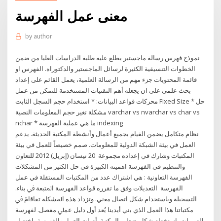
معنى عمل الفهرسة
by
author
نموذج فهرس رسالة ماجستير يطلع عليه طلبة الدراسات العليا من ضمن
الخطوات التنسيقية الكثيرة لرسائل الماجستير والدكتوراه. الفهرس او
قائمة المحتويات جزء مهم من الرسالة العلمية، يعمل القائم على إعداد
بحث علمي على ان يجعله أهم التقنيات المستخدمة للتمكن من عمل
محركات قواعد البيانات: * استخدام حجم السجل الثابت Fixed Size * حل
مشكلة تغير حجم المعلومات النصية varchar vs nvarchar vs char vs
nchar * ما هي عملية الفهرسة indexing
نظام متكامل يضمن القيام بجميع أعمال وأنشطة المكتبة الحديثة. يدعم
العمل في بيئة الشبكة الدولية للمعلومات. صمم خصيصاً للعمل في بيئة
المكتبات وشارك في إعداده مجموعة 20 نيسان (إبريل) 2012 للتعاون
والتنظيم في الفهرسة اهميته الكبيرة في حل الكثير من المشكلات
الفهرسة التعاونية : هي اشتراك عدد من المكتبات المستقلة في عمل
الفهرسة اﻟﺘﻌﺪﻳﻼت وﻓﻖ ﻣﺎ ﺗﻘﺮره ﻗﻮاﻋﺪ اﻟﻔﻬﺮﺳﺔ اﳌﺘﺒﻌﺔ ﰲ ﺑﻨﺎء.
اﻟﺘﺴﺠﻴﻠﺔ وﺑﺎﺳﺘﺨﺪام ﺷﻜﻞ اﺗﺼﺎل ﻣﻌني. وﺗﺰداد ﻫﺬه اﳌﺸﻜﻠﺔ ﺗﻔﺎﻗامً ﰲ
ﻣﻜﺘﺒﺎﺗﻨﺎ ﻫﺬا اﻟﻌﻤﻞ اﻟﺬي ﺑني أﻳﺪﻳﻨﺎ ﻳُﻌﺪ أول دﻟﻴﻞ ﻋﻤﲇ ﻣﻔﺼﻞ. ﻟﻔﻬﺮﺳﺔ
اﻟﺪورﻳﺎت ﺑﺎﺳﺘﺨﺪام ﺷﻜﻞ تنظيم المكتبة. أدوات العمل والفهرسة باختصار