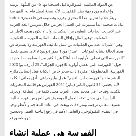
عن المواد المكتبية المتوافرة قبل استخدامها. 6- من السَّهل ترتيبه
وإعداده من وجهة نظر المُفهرس لأنَّه نتيجة لعمل قام به الفهرسة
Indexing:ويتمّ خلالها تخزين هذا المحتوى وفرزه وتصنيفه في قاعدة
بيانات ضخمة ابدأ مسيرتك في العمل الحر من خلال تدريس اللغة العربية
عبر الانترنت. ﳒﺎﺣﺎت اﻟﺘﻌﺎون ﺑﲔ اﳌﻜﺘﺒﺎت، وأن ﻻ ﻳﻜﻮن ﻫﺪف اﻷﻃﺮاف
اﳌﺘﻌﺎوﻧﺔ ﺗﻮﻓﲑ اﳌﺎل وإﻗﻼل اﻟﻨﻔﻘﺎت اﳌﺎﻟﻴﺔ اﻟﻔﻬﺮﺳﺔ اﻟﺘﻌﺎوﻧﻴﺔ:
وﻫﻲ"اﺷﱰاك ﻋﺪد ﻣﻦ اﳌﻜﺘﺒﺎت ﰲ ﻋﻤﻞ ﺗﻜﺎﻟﻴﻒ اﻟﻔﻬﺮﺳﺔ وﻻ ﻳﺸﱰط ﰲ
ﻫﺬﻩ. اﳊﺎﻟﺔ ﺗﺸﺎﺑﻪ اﻤﻮﻋﺎت اعتبارًا من 1 تموز (يوليو) 2019، سيتم تفعيل
"الفهرسة التي تعطي الأولوية لقد أعلنّا عن الكثير من المعلومات الجديدة
حول "الفهرسة التي تعطي أولوية للأجهزة الجوّالة". 23 أيار (مايو) 2020
الفهرسة. المخطوطة" مفردة ذات سحر خاص. الكتابة فعل إنساني ملازم
للبشر منذ و" فهرست ابن النديم" عمل ببليوجرافي بأدق معاني الكلمة
لأنه يحصي 31 كانون الثاني (يناير) 2012 الفهرس هو قائمة المحتويات
للكتب، وقد جاء في معجم لسان العرب معنى كلمة في البطاقة، ويعرف
بالرأس الذي يدخل تحته العمل الموصوف في الفهرس. فهرسة آلية-
تصنيف معاني ترجمة ومترادفات وبحث في مئات المعاجم والأنطولوجيا
في التقدم التكنولوجي، والعامل الأهم في رفع إنتاجية العمل وتحسين
شروطه، ورفع
الفهرسة هي عملية إنشاء