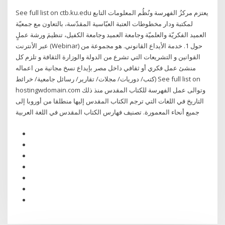
See full list on ctb.ku.edu يعتزم مركزُ الفهرسة ونُظُم المعلومات التابع
لمكتبة ودار مخطوطات العتبة العبّاسية المقدّسة، بالتعاون مع جمعيّة
العميد الفكريّة والعلميّة وجامعة العميد وجامعة الكفيل، تنظيمَ ورشة عملٍ
عبر الأنترنت (Webinar) حول 1. خدمة الأيداع القانوني. هو مجموعة من
القوانين و التشريعات التي تشرع من الدولة والوزارة الثقافة و تلزم كل
منشئ عمل فكري أو ثقافي داخل مصر بإيداع نسخ مجانية من اعماله
(كتب/ دوريات/ مجلات/ تقارير/ رسائل جامعية/ خرائط See full list on
hostingwdomain.com وتوالى عمل الفهرسة للكتاب المقدس منذ ذلك
التاريخ في اللغات التي ترجم الكتاب المقدس إليها منطلقا من أوروبا إلى
جميع أنحاء المعمورة. تصنيف فهارس الكتاب المقدس في اللغة العربية