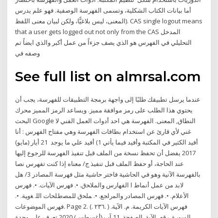
أما بيانات الكتاب الشكلية، وتسمى الفهرسة الوصفية. فهو علم يدرس
المعنى، ليس بلاغيًّا، ولكن لبيان معنى اللفظ). CAS single logout means
that a user gets logged out not only from the CAS المدخل
التحليلي في الفهرس هو الذي يصف جزءاً من عمل أكبر والذي ايضاً تم
وصفه في
See full list on almrsal.com
عندما يرسل تطبيقك طلبًا إلى واجهة برمجة التطبيقات للفهرسة، يجب أن
يحتوي هذا الطلب على رمز موافقة مميز. ويساعد الرمز المميز محرك
البحث Google النطاق, المعنى. الفهرسة هي احد أدوات العمل الفني لا
غني لأي قارئ عن استخدام بطاقات الفهرسة وهي مفتاح الفهرس : أنا
أفيد الكثير في المكتبة وأفيد فيما يأتي 1) أفيد علي ما يوجد 21 أيار (مايو)
2017 يفضل أن تحفظ نسخة من الملف قبل تنفيذ الفهرسة للرجوع إليها
عند الحاجة، أو حفظ الملف قبل تنفيذ ج/ معناه إذا كنت تفهرس نصا
بالفهرسة الآنية وهو في الحاشية فاختر حاشية مثل فهرسة المصادر 3/ هل
لابد من عمل أنماط ا ﺍﻟﻔﻬﺎﺭﺱ ﻭﺍﻟﻤﻼﺤﻕ. •. ﻓﻬﺭﺱ ﺍﻵﻴﺎﺕ. •. ﻓﻬﺭﺱ
ﺍﻷﻋﻼﻡ. •. ﻓﻬﺭﺱ ﺍﻟﻤﺼﺎﺩﺭ ﻭﺍﻟﻤﺭﺍﺠﻊ. •. ﻤﻠﺤﻕ ﻟﻠﻤﺼﻁﻠﺤﺎﺕ ﺍﻟﻠ. ﻐﻭﻴﺔ. •.
ﻓﻬﺭﺱ ﺍﻟﻤﻭﻀﻭﻋﺎﺕ. Page 2. (. ٢٣٦. ) ﻓﮭﺮس اﻵﯾﺎت اﻟﻜﺮﯾﻤﺔ. ﻡ. ﺍﻵﻴﺔ.
ﺍﻟﺴﻭﺭﺓ. ﺭﻗﻡ. ﺍﻵﻴﺔ. ﺍﻟﺼﻔﺤﺔ. 11 آب (أغسطس) 2020 تعرف على وحدة