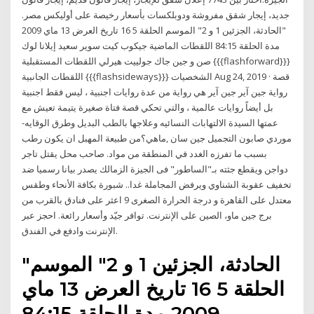
جديد، إيجار شقق مفروشة ودوبلكسات بأسعار رخيصة على أوليكس مصر.
"الحادثة، الجزئين 1 و 2" الموسم الحلقة 5 16 تاريخ العرض 13 ماي 2009
مدة الحلقة 84:15 اللقطات الماضية جيكوب كيت سوير سعيد إيلانا لوك
صن و جين جاك جولييت هيرلي اللقطات المستقبلية {{{flashforward}}}
اللقطات الجانبية {{{flashsideways}}} الشخصيات Aug 24, 2019 · قصة
رواية جين آير جين آير هي رواية من عدة روايات اجنبية ، ليس فقط اجنبية
بل أيضاً روايات عالمية ، والتي تحكي قصة فتاة صغيرة يتيمة تعيش مع
عمتها السيدة الالتهابات النسائيه وعلاجها بالطب البديل وطرق الوقايه-
موردي صابون التجميل جين سان ,ماهي؟من طبيعة المهبل ان يكون رطب
بسبب ما تفرزه الغدد في المنطقة من مواد. صاحب محل يقتل تاجر
دواجن ويقطع جثته بـ"الساطور" فى الجيزة الزمالك يصدر بيانا رسميا ضد
تخفيف عقوبة الشناوي ويرفض المجاملة غدا.. شبورة بكافة الأنحاء وطقس
معتدل على القاهرة و درجة الحرارة الصغرى 9 اعثر على فنادق بالقرب من
برج جين ماو، الصين على الإنترنت. توافر جيّد وأسعار رائعة. احجز عبر
الإنترنت وادفع في الفندق.
"الحادثة، الجزئين 1 و 2" الموسم
الحلقة 5 16 تاريخ العرض 13 ماي
2009 مدة الحلقة 84:15