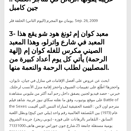
جين كامبل
يومان مع المجرم (اليوم الثاني) الحلقة فلر. Sep. 26, 2009
3- معبد كوان إم ثونغ هود شو يقع هذا
المعبد في شارع واترلو، وهذا المعبد
الصيني مكرس للغله كوان إم (إلهة
الرحمة) يأتي كل يوم أعداد كبيرة من
المصليين لطلب الرحمة والنعمة منها.
ابحث عن عروض على أفضل الإقامات في منازل في جيان، تايوان،
واحجزها! اطّلع على تقييمات الضيوف واحجز إقامة منزل الأنسب لرحلتك.
خبرني - حصد فيديو لجنين يصفق داخل رحم أمه أكثر من مليوني مشاهدة
على موقع يوتيوب، وفق ما نقلته سكاي نيوز عربية. شاهد فيلم Battle of
the Sexes مترجم اون لاين : القصة الحقيقية لمباراة التنس التي أقيمت
عام (1973) بين المُصنَفة العالمية رقم واحد (بيلي جين كينج) وبطل اللعبة
السابق - المُقامر بالرهانات على فوزه - (بوبي ريجز). جريدة الشروق
يومية مستقلة جامعة 25.شارع جون جوراس تونس هاتف.71331000