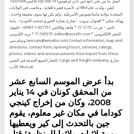
فاكس.70201006 ccp:366.19 اتصل بنا من نحن تابع جين تابن أو هونورا
كيلي ، ولدت عام 1854م ، لأسرة فقيرة للغاية ، وعاشت في الولايات
المتحدة بولاية ماساتشوتس الأمريكية ، ولم يكن لها سوى شقيقة واحدة ،
ووالد سكير * العنوان بيروت – شارع بشارة الخوري (محمد الحوت) – بناية
ناصر – ص.ب: 5175- 15 * هاتف وفاكس: 657751-1-00961 - خليوي:
505575-71 * بريد الكتروني: editor@assafir.com * النشر الالكتروني:
وسام متى (wissam@wmatta.com) Contact information, map and
directions, contact form, opening hours, services, ratings,
photos, videos and announcements from Import from China
البحار السبع الحديثة في الصين, Cargo and freight company, شارع
الأدب, Muscat.
بدأ عرض الموسم السابع عشر
من المحقق كونان في 14 يناير
2008، وكان من إخراج كينجي
كوداما في مكان غير معلوم، يقوم
جين بالتحدث إلى كير ويعطيها
مهمة لإثبات ولائها للمنظمة؛ قتل