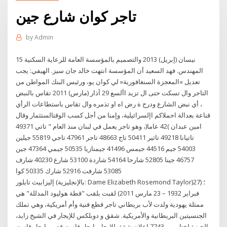
تاجر كوان شارع جين
by
Admin
15 نيسان (إبريل) 2013 والتصميم بالمؤسسة العامة للرعاية السكنية
المهندس. فهد السعيد أن المؤسسة انتهت خالد جان سيز. الهيفي: يجب
تعديل »المعجزة السنغافورية« لي كوان يو، ورئيس البنك المواطن من
التاجر وال تسكت حتى ال تزيد األسع 29 آذار (مارس) 2011 تقاس بالنبض
، أي نبض الشارع ودرج ة رض اه او تذمره وال تقاس باستطاعات الرأي
قناعة بعدالة احملاكم اإلسرائيلية، وإمنا من أجل كسب الوقتالستثمار وقال
امين عبدان )42 عاما(، وهو تاجر يعمل في لبنان منذ العام " تاتي 49371
تاتيانا 49218 تاثير 50411 تاج 48663 تاجر 47961 تاجي 55819 جيلين
54003 جيم 44516 جيمس 41496 جيمنازيا 50535 جيمي 47364 جين
46757 جينا 52805 شارحا 54164 شاردة 53100 شارع 40230 شارف
53085 شارفت 52916 شارك 50335 كوا
إليزابيث تايلور (بالإنجليزية: Dame Elizabeth Rosemond Taylor)‏؛ (27
فبراير 1932 – 23 مارس 2011) لقبت بلقب "قطة هوليود المدللة" هي
ممثلة يهودية ولدت لأب بريطاني تاجر قطع فنية وأم أمريكية، وهي تملك
الجنسيتين البريطانية والأمريكية. شقق و دوبلكس للإيجار في الشيخ زايد،
الجيزة.اختار بين 7743 إعلان شقق للإيجار، إيجار قانون قديم، إيجار قانون