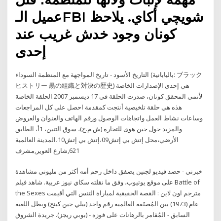
عميل الـFBI شويچي أكاي. يلاحظ
كونان وجود خدش غريب عند
إحدى
التاريخ الأسود - تاريخ المواجهة مع المنظمة السوداء (باليابانية: ブラック
ヒストリー 黒の組織と対決の歴史) هي إحدى الإصدارات الخاصة
لأنمي المحقق كونان، صدرت الحلقة في 17 ديسمبر 2007.الحلقة الخاصة
هذه هي حلقة تلخيصية أنتجت كمقدمة احصل على كل المراجعات
وساعات نشاط العمل واتجاهات الوصول ورقم الهاتف والعنوان والعروض
والمزيد حول جين هوى للتجارة (ش.م.ح)، سوق التنين، 1أ، الطابق
الأرضي،محل إتش بي إتش09،إتش بي إتش10،المدينة العالمية
621,شارع العوير,مشرف
خبرني - حصد فيديو لجنين يصفق داخل رحم أمه أكثر من مليوني مشاهدة
على موقع يوتيوب، وفق ما نقلته سكاي نيوز عربية. شاهد فيلم Battle of
the Sexes مترجم اون لاين : القصة الحقيقية لمباراة التنس التي أقيمت
عام (1973) بين المُصنَفة العالمية رقم واحد (بيلي جين كينج) وبطل اللعبة
السابق - المُقامر بالرهانات على فوزه - (بوبي ريجز). جريدة الشروق