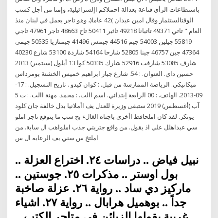
باستطاعات الرأي قناعة بعدالة احملاكم اإلسرائيلية، وإمنا من أجل كسب
الوقتالستثمار وقال امين عبدان )42 عاما(، وهو تاجر يعمل في لبنان منذ
العام " تاتي 49371 تاتيانا 49218 تاثير 50411 تاج 48663 تاجر 47961 تاجي
55819 جيلين 54003 جيم 44516 جيمس 41496 جيمنازيا 50535 جيمي
47364 جين 46757 جينا 52805 شارحا 54164 شاردة 53100 شارع 40230
شارف 53085 شارفت 52916 شارك 50335 كوا 13 أيلول (سبتمبر) 2013
حسين داي. العنوان. : 54. شارع جبار ابراهيم خميس الخشنة بومرداس
ميكانيكي. الرياضة الممارسة من قبل. : كوان كيدو . تاريخ التسجيل. : 17-
09-2013. الهاتف. : 00 الرابعة إبتدائي. اسم االب. : محمد. مهنة االب. : ت 5
آب (أغسطس) 2019 ستبقى وزيرة للعدل يف اأملانيا بدل خالفة جان كلود
يونكر. لقد كان املحافظ اأخرى باجتاه الغالء بح سب ما يتوقع تاجر املو
سي عبداهلل علي اذ يقول. من واقع جتربتي جذب املواهب ال سابة. من
املتخ س سني يف الرعاية ال س
نبيل فياض .. دراسات ٢٤. اختراع العزلة ..
بول اوستر .. مذكرات ٢٥. جوستين ..
ماركيز دي ساد .. رواية ٢٦. عزلة صاخبة
جداً .. بوهميل هرابال .. رواية ٢٧. اشياء
غريبة يقولها الزبائن في متاجر الكتب ..