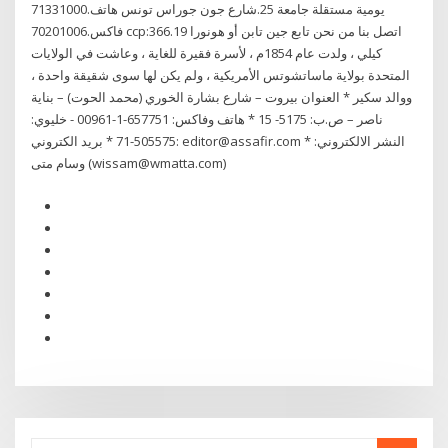
يومية مستقلة جامعة 25.شارع جون جوراس تونس هاتف.71331000
فاكس.70201006 ccp:366.19 اتصل بنا من نحن تابع جين تابن أو هونورا
كيلي ، ولدت عام 1854م ، لأسرة فقيرة للغاية ، وعاشت في الولايات
المتحدة بولاية ماساتشوتس الأمريكية ، ولم يكن لها سوى شقيقة واحدة ،
ووالد سكير * العنوان بيروت – شارع بشارة الخوري (محمد الحوت) – بناية
ناصر – ص.ب: 5175- 15 * هاتف وفاكس: 657751-1-00961 - خليوي:
505575-71 * بريد الكتروني: editor@assafir.com * النشر الالكتروني:
وسام متى (wissam@wmatta.com)