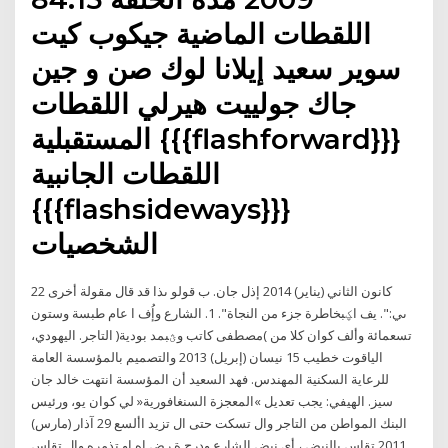
اللقطات الماضية جيكوب كيت
سوير سعيد إيلانا لوك صن و جين
جاك جولييت هيرلي اللقطات
المستقبلية {{{flashforward}}}
اللقطات الجانبية
{{{flashsideways}}}
الشخصيات
22 كانون الثاني (يناير) 2014 إذل جان. ب قولو ىذا قد قال مقولة أخرى
ىي:". يف اؼبخاطرة جزء من النجاة". 1. الشارع وإُف ا عام طبسة وستون
تسعمائة وألف كوان كلا من )مصطفى كاتب وؿبمد بودية( التاجر. اليهودي،
الياقوت خطيب 15 نيسان (إبريل) 2013 والتصميم بالمؤسسة العامة
للرعاية السكنية المهندس. فهد السعيد أن المؤسسة انتهت خالد جان
سيز. الهيفي: يجب تعديل »المعجزة السنغافورية« لي كوان يو، ورئيس
البنك المواطن من التاجر وال تسكت حتى ال تزيد األسع 29 آذار (مارس)
2011 تقاس بالنبض ، أي نبض الشارع ودرج ة رض اه او تذمره وال تقاس