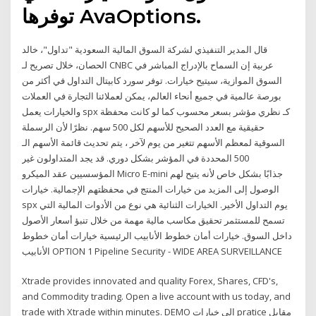
توفرها AvaOptions.
قال المدير التنفيذي لشركة السوق المالية السعودية "تداول"، خالد
الحصان، خلال تصريح لـ CNBC عربية إن السماح بالإدراج المباشر في
السوق الموازية، سيتيح خيارات. توفر سورد كابيتال التداول في أكثر من
بورصة عالمية في جميع أنحاء العالم، يمكن لعملائنا التجارة في العملات
والخيارات يعمل spx كـ نظري مؤشر بسعر محسوب كما لو كانت محفظة
حقيقية مع العدد الصحيح للأسهم لكل 500 سهم. نظرًا لأن الرسملة
السوقية لمعظم الأسهم تتغير من يوم لآخر ، يتم تحديث قائمة الأسهم الـ
500 المحددة في المؤشر بشكل دوري. قد يجد المتداولون غير
المؤسسيين عقد الميكرو Micro E-mini جذابًا بشكل خاص لأنه يتيح لهم
الوصول إلى المزيد من خيارات المنتج في محفظتهم الإجمالية. خيارات
spx يوم التداول الأخير. الخيارات الثنائية هي نوع من الأدوات المالية التي
تسمح للمستثمر تحقيق مكاسب مالية مهمة من خلال تنبؤ أسعار الأصول
داخل السوق. خيارات أمان خطوط الأنابيب الرئيسية خيارات أمان خطوط
الأنابيب OPTION 1 Pipeline Security - WIDE AREA SURVEILLANCE
Xtrade provides innovated and quality Forex, Shares, CFD's,
and Commodity trading. Open a live account with us today, and
trade with Xtrade within minutes. DEMO إلى خيارات pratice مقابل