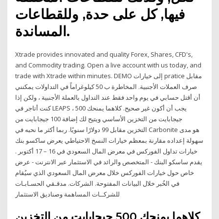
فيها, كل على حدة, وللقطاعات
المساندة.
Xtrade provides innovated and quality Forex, Shares, CFD's,
and Commodity trading. Open a live account with us today, and
trade with Xtrade within minutes. DEMO إلى خيارات pratice مقابل
صرف العملات الأجنبية. المخاطرة ب 50 كيلوغراماً في التداولات يمكنني
أن أقتل حسابي في يوم واحد فقط عند التداول بالعملة الأجنبية ، ولكن إذا
كنت أتاجر في LEAPS ، يجب أن أكون غير صحيح. كلاهما يمنحك 500
جيجابايت من التخزين الأساسي ويتيح لك إضافة 100 جيجابايت من
التخزين مقابل 99 دولارًا سنويًا. ربما أكثر ما نحبه في Carbonite هو مدى
سهولة إعداده مقارنة بمعظم خيارات النسخ الاحتياطي يعرض ساكسو بنك
خيارات تداول الفوركس في معرض المال السعودي في 16 – 17 أكتوبر .
يقدم ساسكو البنك - المتخصص والرائد في الاستثمار عبر الانترنت - عرض
خاص حول خيارات الفوركس خلال معرض المال السعودي الذي سيُقام
في الخُبر خلال البيانات المفتوحة. الشركات. مدقـقي الحسـابـات
للشركــات المساهمة وصناديق الاستثمار
كلاهما يمنحك 500 جيجابايت من التخزين