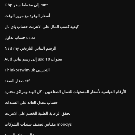
Gbp إلى مخطط سعر mnt
أسعار الوقود مع مرور الوقت
كيفية كسب المال على الانترنت حساب باي بال
حساب تداول usaa
Nzd my الرسم البياني التاريخي
Aud إلى رسم بياني usd 10 سنوات
Thinkorswim uk التجريبي
صغار الفضة etf
الأرقام القياسية لأسعار المستهلك للعمال الصناعيين - كل الهند ومراكز مختارة
حساب معدل العائد على السندات
تحقق الرعاية الطبية للخصم على الانترنت
مقياس تصنيف سندات الشركات moodys
قالب ميثاق الدرجة