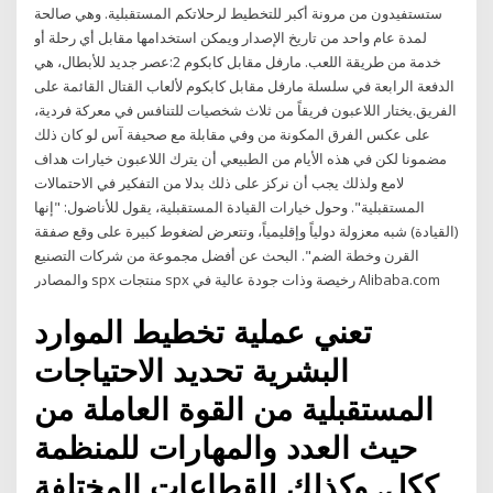
ستستفيدون من مرونة أكبر للتخطيط لرحلاتكم المستقبلية. وهي صالحة
لمدة عام واحد من تاريخ الإصدار ويمكن استخدامها مقابل أي رحلة أو
خدمة من طريقة اللعب. مارفل مقابل كابكوم 2:عصر جديد للأبطال، هي
الدفعة الرابعة في سلسلة مارفل مقابل كابكوم لألعاب القتال القائمة على
الفريق.يختار اللاعبون فريقاً من ثلاث شخصيات للتنافس في معركة فردية،
على عكس الفرق المكونة من وفي مقابلة مع صحيفة آس لو كان ذلك
مضمونا لكن في هذه الأيام من الطبيعي أن يترك اللاعبون خيارات هداف
لامع ولذلك يجب أن نركز على ذلك بدلا من التفكير في الاحتمالات
المستقبلية". وحول خيارات القيادة المستقبلية، يقول للأناضول: "إنها
(القيادة) شبه معزولة دولياً وإقليمياً، وتتعرض لضغوط كبيرة على وقع صفقة
القرن وخطة الضم". البحث عن أفضل مجموعة من شركات التصنيع
والمصادر spx منتجات spx رخيصة وذات جودة عالية في Alibaba.com
تعني عملية تخطيط الموارد
البشرية تحديد الاحتياجات
المستقبلية من القوة العاملة من
حيث العدد والمهارات للمنظمة
ككل, وكذلك للقطاعات المختلفة