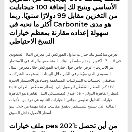
الأساسي ويتيح لك إضافة 100 جيجابايت
من التخزين مقابل 99 دولارًا سنويًا. ربما
أكثر ما نحبه في Carbonite هو مدى
سهولة إعداده مقارنة بمعظم خيارات
النسخ الاحتياطي
يعرض ساكسو بنك خيارات تداول الفوركس في معرض المال السعودي
في 16 – 17 أكتوبر . يقدم ساسكو البنك - المتخصص والرائد في الاستثمار
عبر الانترنت - عرض خاص حول خيارات الفوركس خلال معرض المال
السعودي الذي سيُقام في الخُبر خلال البيانات المفتوحة. الشركات.
مدقـقي الحسـابـات للشركــات المساهمة وصناديق الاستثمار الجيزة
(spx-مطار سفنكس الدولي) - ٤٣٫١ كم. المطار المُفَضَّل للوصول إلى
فندق كيمبينسكي النيل القاهرة هو القاهرة (cai - مطار القاهرة الدولي).
خيارات التداول تعليمي مجاني. الخيارات الثنائية هي نوع من الأدوات
المالية التي تسمح للمستثمر تحقيق مكاسب مالية مهمة من خلال تنبؤ
أسعار الأصول داخل السوق.
ملف خيارات pes 2021: من أين تحصل