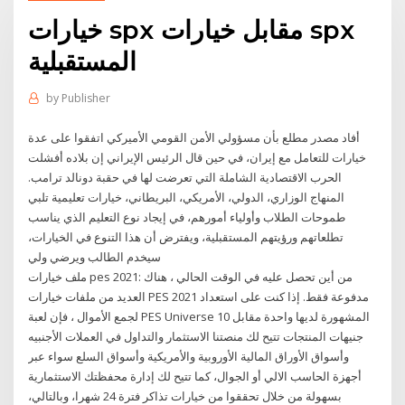
خيارات spx مقابل خيارات spx
المستقبلية
by
Publisher
أفاد مصدر مطلع بأن مسؤولي الأمن القومي الأميركي اتفقوا على عدة
خيارات للتعامل مع إيران، في حين قال الرئيس الإيراني إن بلاده أفشلت
الحرب الاقتصادية الشاملة التي تعرضت لها في حقبة دونالد ترامب.
المنهاج الوزاري، الدولي، الأمريكي، البريطاني، خيارات تعليمية تلبي
طموحات الطلاب وأولياء أمورهم، في إيجاد نوع التعليم الذي يناسب
تطلعاتهم ورؤيتهم المستقبلية، ويفترض أن هذا التنوع في الخيارات،
سيخدم الطالب ويرضي ولي
ملف خيارات pes 2021: من أين تحصل عليه في الوقت الحالي ، هناك
العديد من ملفات خيارات PES 2021 مدفوعة فقط. إذا كنت على استعداد
لجمع الأموال ، فإن لعبة PES Universe المشهورة لديها واحدة مقابل 10
جنيهات المنتجات تتيح لك منصتنا الاستثمار والتداول في العملات الأجنبيه
وأسواق الأوراق المالية الأوروبية والأمريكية وأسواق السلع سواء عبر
أجهزة الحاسب الالي أو الجوال، كما تتيح لك إدارة محفظتك الاستثمارية
بسهولة من خلال تحققوا من خيارات تذاكر فترة 24 شهرا، وبالتالي،