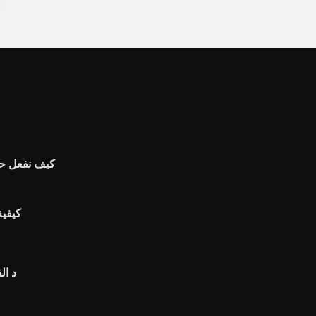
كيف نفعل حص
كيفية
1923