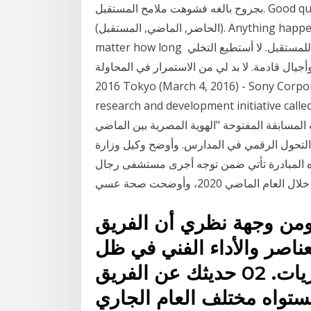
بجروح بالغه فشوهت ملامح المستقبل. Good question. In Arabic we only have three tenses:
(الحاضر, الماضي, المستقبل). Anything happened before the present moment is الماضي no
matter how long إن إيماني الراسخ هو أن لدي صلة مع الماضي ومسؤولية للمستقبل. لا أستطيع التخلي
ل قادمة. لا بد لي من الاستمرار في المحاولة Mar 4,
2016 Tokyo (March 4, 2016) - Sony Corpo
research and development initia شباط (فبراير) 2020 تابع ناصر
ت المسابقة المفتوحة "الهوية المصرية بين الماضي
التحول الرقمي في المدارس. وأوضح وكيل وزارة
 هذه المبادرة تأتي ضمن توجه أجرى مستشفى رجال
ومن وجهة نظري أن الفريق
ناصر والأداء الفني في ظل
التنافس القوي في جميع المباريات. 02 حديثك عن الفريق