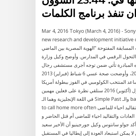
ن تنفذ برنامج الكلمات
Mar 4, 2016 Tokyo (March 4, 2016) - Son
new research and development in شباط (فبراير) 2020 تابع
ت المسابقة المفتوحة "الهوية المصرية بين الماضي
التحول الرقمي في المدارس. وأوضح وكيل وزارة
 هذه المبادرة تأتي ضمن توجه أجرى مستشفى رجال
ألمع أكثر من 400 عملية جراحية خلال العام الماضي 2020، وأوضحت صحة عسي 6 شباط (فبراير) 2013
ساعد المنتخب الكولومبي في الفوز ببطولة أمريكا
الجنوبية للشباب تحت 20 عامًا الشهر الماضي. 4 تشرين الأول (أكتوبر) 2016 سنلقي نظرة على فعلين مهمين
في اللغة الإنجليزية وهما الـ Simple Past والـ back in Estonia as much as she'd like, so she wants
to call home more often تتحدّث سارة عن حادثة جديدة تستمرّ لحدّ الآن إ العادات والتقاليد احياء للماضى
م قتل الحاضر و المستقبل. 24 يناير، 2017, 11:46 م. 2845. العادات والتقاليد احياء للماضى أم قتل الحاضر و
ير) 2021 الأسبوع الماضي. وأكد جواو سانتوس وكيل جورجينيو أن الأخير سعيد