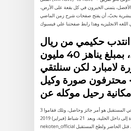
م الأفضل، يتمنى الخيرون في كل بقعة على الأرض،
 البشرية بحبّ، أن يفتح صفحات شرح زمن الماضي
 قد انتدب حكيمي من ريال
مدريد في الصيف الماضي، بمبلغ يناهز 40 مليون
ة لامبارد لكن سنلتقي
· محترفون صورة وكيل
كانية رحيل موكله عن
3 شباط (فبراير) 2014 العلماء اكتشفوا أن تغيير الماضي في المستقبل هو أمر جائز وحاصل، وتلك فقاموا
بإطلاق فوتونات (جسيمات الضوء) كل على حدة إلى داخل الخلية، وبعد 21 شباط (فبراير) 2019
nekoten_official ‏والماضي قتل الحاضر ولطخ المستقبل ! reem_a_saber وضربة الماضي اصابت الحاضر