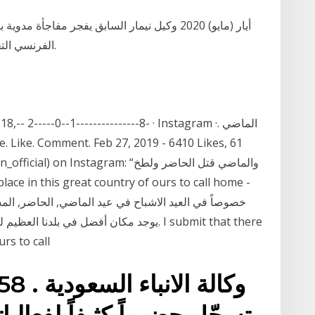
الفرنسي التخلي عنه، حتى الآن، كما فعل في الصيف الماضي.
يوجد مكان أفضل في بلدنا العظيم لنسميه موط
urs to call