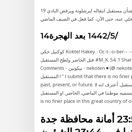
19 أيار (مايو) 2020 وكيل نيمار السابق يفجر مفاجأة مدوية بشأن مستقبل انتقاله لبرشلونة ويرفض النادي
14‏‏/5‏‏/1442 بعد الهجرة
كوكتيل حكي Koktel Hakey. · Oc-t--o-ber-- --18,-- 2-----0--1---------------8- · Instagram ·. الماضي
قتل الحاضر ولطخ المستقبل #M_K. 54. 1 Share. Like. Comment. Feb 27, 2019 - 6410 Likes, 61
Comments - نيكوتين - nekoten ◾ (@ nekoten_official) on Instagram: “‏والماضي قتل الحاضر ولطخ
المستقبل ! ” I submit that there is no finer place in this great country of ours to call home -
past, present, or future. خصوصاً في العيد الاشباح في عيد الماضي, الحاضر, المستقبل. أعترف انه لا
ننا في الماضي, الحاضر, او المستقبل. I submit that there
is no finer place in this great country of o
وكالة الانباء السعودية . 23:58 أمانة محافظة جدة
تسجّل حضوراً كثيفاً لفعالياتها في. 23:44 الشؤون