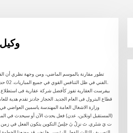
وكيل 
تطور مقارنة بالموسم الماضي، ومن وجهة نظري أن الفر
الفني في ظل التنافس القوي في جميع المباريات. 02 حديثك عن الفريق وأن مستواه مختلف العام الجاري..
(المستقبل اونلاين، عدن) فعل يحدث الآن أو سيحدث في المستقبل ي
ت يَ شتَري. تَ نزِلُ نَ جلِسُ التكوين يتكون الفعل في زم