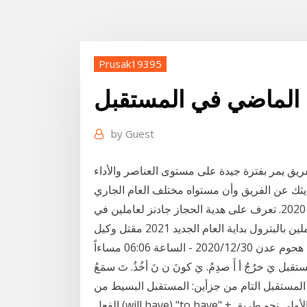
Prusak19395
الماضي في المستقبل
by
Guest
يق يمر بفترة جيدة على مستوى العناصر والأداء
بيفرست العقارية تفوز كأفضل شركة عقارية فى استطلاع 2020. تعرف على هدية الحجاز جادنز لعاملين في
قطاع البترول فى العام الجديد. الحجاز جادنز تقدم هدية للعاملين بالبترول بداية العام الجديد 2021 مقتل وكيل
وزارة الاشغال العامة المهندسة ياسمين العواضي في هحوم عدن 2020/12/30 - الساعة 06:06 مساءاً
َ خرُجُ أ أَ صدِمُ. يَ كونَ ن نَ أخُذُ. تَ سمَعُ
ن المستقبل التام من جزأين: المستقبل البسيط من
الفعل (will have) "to have" + التصريف الثالث للفعل الرئيسي ها نحن قد وضعنا الخطوة الأولى نحو طريق