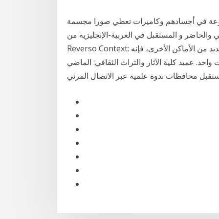
وعة في أجسادهم وكاميرات تعطي صورا مجسمة
الحاضر و المستقبل في العربية-الإنجليزية من |
Reverso Context: أقولها دائماً أن هارلم هو مجتمع مثير لأنه على عكس العديد من الأماكن الأخرى، فإنه
د. عميد كلية الآثار والتراث الثقافي: الماضي
تقبل محافظات ندوة علمية عبر الاتصال المرئي