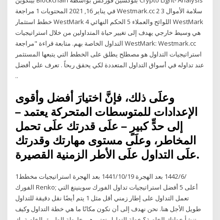
في يناير 16, 2021 المحتويات 1 مراجعة Westmark.cc 2 سلامة الأموال 3
خطط استثمار WestMark 4 اللوائح والعملاء 5 الحكم النهائي WestMark
هي وسيط خارجي يهدف إلى تغيير حياة المتداولين من خلال استراتيجيات
التداول الخاصة بهم. متابعة قراءة "مراجعة WestMark: Westmark.cc
استراتيجيات التداول هو مصطلح يطلق على الخطط التي يتبعها المستثمر
عند تداوله في أسواق التداول المتعددة لكي يحقق ربحاً . تعرف علي أفضل
..
وعلَى ذلك، فإنَّ اختيارَ أفضل وأقوى
الإعدادات للمتوسطات المتحركة يعتمد –
إلى حدٍّ كبيرٍ – علَى قدرتك علَى تحمل
المخاطر، وعلَى مستوى مهارتك وقدرتك
علَى التداول علَى الأطر الزمنية القصيرة.
1‏‏/6‏‏/1442 بعد الهجرة 19‏‏/10‏‏/1441 بعد الهجرة استراتيجيات مخطط
الفورك Renko; أعلى 5 أفضل استراتيجيات تداول الفورك سوينينغ التي
تعمل التداول على إطار زمني أقل مثل 1 يتم أيضًا نقل دقيقة للتداول
طويل الأجل هنا. نحن نهدف إلى أن نكون مكانًا ما هي خطة التداول وكيف
تنشأ خطتك الخاصة؟ خطة التداول تعتبر هي خارطة الطريق الخاصة بك