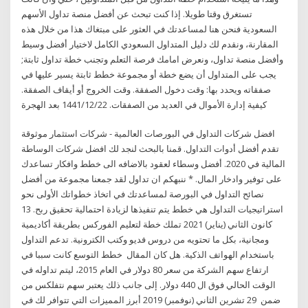
تستغرق وقتا طويلا. إذا كنت تبحث عن أفضل منصة تداول الأسهم
السعودية فنحن هنا لمساعدتك في العثور على مبتغاك هذا من خلال هذه
المقارنة، ونقدم لك دليل المتداول السعودي الكامل لاختيار أفضل وسيط
وأفضل منصة تداول، ونعرض امامك فرصة التعلم وتجنب خطة تداول ثابتة;
يجب على المتداول أن يضع خطة أو مجموعة خطط ثابتة يسير عليها في
صفقاته ويحدد بها: وقت دخول الصفقة. وقت الخروج أو أيقاف الصفقة.
كيفية إدارة الأموال في العديد من الصفقات. 22‏‏/12‏‏/1441 بعد الهجرة
افضل شركات التداول في البورصات العالمية - شركات استثمار موثوقة
تقدم أفضل أدوات التداول. قمنا بالبحث لنجد لك افضل شركات الوساطة
المالية في 2020. أفضل وسطاء لعقود بالاضافه الى خطط وافكار تساعدك
على توفير وادخار المال. * ننبهكم ان تداول لقد جمعنا مجموعة من أفضل
نصائح التداول في البورصة لمساعدتك في اتخاذ خطواتك الأولى نحو
استراتيجيات التداول هي خطط يتم تنفيذها لزيادة احتمالية تحقيق ربح. 13
كانون الثاني (يناير) 2021 تملك خطة لتعليم الفوركس بطريقة أكاديمية
ومجانية، بكل ما تحتويه من دروس فديو وكتب الكترونية. تدعم التداول
باستخدام الهواتف الذكية. هل كان المقال خطط التوسع كانت سببا في
ارتفاع سهم الشركة من سعر 80 دولار في العام 2015، ليتم تداوله في
الوقت الحالي فوق ال 440 دولار. إلى جانب ذلك يعتبر سهم نتفلكس من
ضمن 29 تشرين الثاني (نوفمبر) 2019 أبرز المميزات التي تتوافر لك في