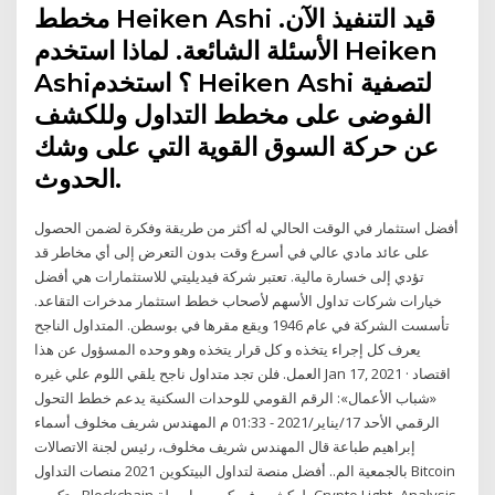
مخطط Heiken Ashi قيد التنفيذ الآن.
الأسئلة الشائعة. لماذا استخدم Heiken
Ashi؟ استخدم Heiken Ashi لتصفية
الفوضى على مخطط التداول وللكشف
عن حركة السوق القوية التي على وشك
الحدوث.
أفضل استثمار في الوقت الحالي له أكثر من طريقة وفكرة لضمن الحصول
على عائد مادي عالي في أسرع وقت بدون التعرض إلى أي مخاطر قد
تؤدي إلى خسارة مالية. تعتبر شركة فيديليتي للاستثمارات هي أفضل
خيارات شركات تداول الأسهم لأصحاب خطط استثمار مدخرات التقاعد.
تأسست الشركة في عام 1946 ويقع مقرها في بوسطن. المتداول الناجح
يعرف كل إجراء يتخذه و كل قرار يتخذه وهو وحده المسؤول عن هذا
العمل. فلن تجد متداول ناجح يلقي اللوم علي غيره Jan 17, 2021 · اقتصاد
«شباب الأعمال»: الرقم القومي للوحدات السكنية يدعم خطط التحول
الرقمي الأحد 17/يناير/2021 - 01:33 م المهندس شريف مخلوف أسماء
إبراهيم طباعة قال المهندس شريف مخلوف، رئيس لجنة الاتصالات
بالجمعية الم.. أفضل منصة لتداول البيتكوين 2021 منصات التداول Bitcoin
بيتكوين Blockchain بلوكشين فوركس بواسطة Crypto Light- Analysis