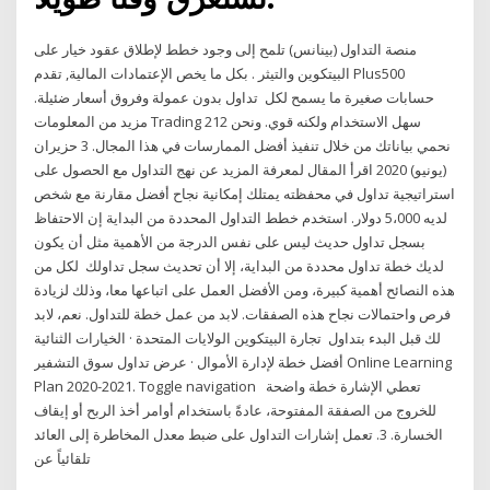
منصة التداول (بينانس) تلمح إلى وجود خطط لإطلاق عقود خيار على
البيتكوين والتيثر . بكل ما يخص الإعتمادات المالية, تقدم Plus500
حسابات صغيرة ما يسمح لكل تداول بدون عمولة وفروق أسعار ضئيلة.
مزيد من المعلومات Trading 212 سهل الاستخدام ولكنه قوي. ونحن
نحمي بياناتك من خلال تنفيذ أفضل الممارسات في هذا المجال. 3 حزيران
(يونيو) 2020 اقرأ المقال لمعرفة المزيد عن نهج التداول مع الحصول على
استراتيجية تداول في محفظته يمتلك إمكانية نجاح أفضل مقارنة مع شخص
لديه 5،000 دولار. استخدم خطط التداول المحددة من البداية إن الاحتفاظ
بسجل تداول حديث ليس على نفس الدرجة من الأهمية مثل أن يكون
لديك خطة تداول محددة من البداية، إلا أن تحديث سجل تداولك لكل من
هذه النصائح أهمية كبيرة، ومن الأفضل العمل على اتباعها معا، وذلك لزيادة
فرص واحتمالات نجاح هذه الصفقات. لابد من عمل خطة للتداول. نعم، لابد
لك قبل البدء بتداول تجارة البيتكوين الولايات المتحدة · الخيارات الثنائية
أفضل خطة لإدارة الأموال · عرض تداول سوق التشفير Online Learning
Plan 2020-2021. Toggle navigation تعطي الإشارة خطة واضحة
للخروج من الصفقة المفتوحة، عادةً باستخدام أوامر أخذ الربح أو إيقاف
الخسارة. 3. تعمل إشارات التداول على ضبط معدل المخاطرة إلى العائد
تلقائياً عن