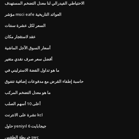
الاحتياطي الفيدرالي لنا معدل التضخم المستهدف
مؤشر msci eafe العوائد التاريخية
السعر لكل عشرة سنتات
عقد لاستئجار مكان
أسعار السوق الآجل الماشية
أفضل سعر صرف نقدي متغير
ما هو تداول الفضة الاسترليني في
حاسبة إطفاء القرض مع مدفوعات إضافية تتفوق
ما هو معدل التضخم المركب
أعلى 10 أسهم الصلب
نشرة على الانترنت kcl
حاول yeniyıl 6 جيجابايت
خريطة الطقس swc