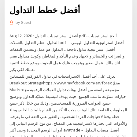
أفضل خطط التداول
by
Guest
Aug 12, 2020 · أفضل استراتيجيات التداول pdf - أنجح استراتيجيات
التداول - تعلم التداول بالعملات pdf - أفضل استراتيجية للتداول اليومي -
أفضل استراتيجية تداول ناجحة .. التداول هو عمل وتتضمن النفقات
والضرائب والخسائر والاجهاد وعدم التأكد والمخاطر، وكونك متداول يعني
انك مالك اعمال صغير ويتوجب عليك عمل البحوث ووضع خطط لتنمية
عملك لكي يكبر.
تعرف على أحد أفضل الاستراتيجيات في تداول الفوركس للمبتدئين
Breakout Strategyhttps://www.myfxbook.com/en/forex يضمّ
Mudrex مجموعة واسعة من أفضل بوتات تداول العملات الرقمية مع
خيارات متنوّعة تناسب الجميع، حيث يهدف لتبسيط عمليّة التداول وتوضيح
جميع الجوانب الضرورية للمستخدمين، وذلك من خلال ذكر جميع
المعلومات الخاصة بتلك البوتات يجب التأكد من القيام بالبحث الخاص وبناء
خطة وفقا لاحتياجات الفرد الشخصية، والعثور على الثقة في ما يعرفه،
والأدوات التي يختارها لاستراتيجيته هي المفتاح، من نوع الرسم البياني إلى
أدوات الرسم المحددة وحتى أكثر avatrade – أفضل منصات التداول
الاسلامية جودة منصة التداول هي شيء يتجاهله العديد من المتداولين عند