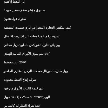
آبار النفط الأفقية
Ssga صندوق مؤشر سقف صغير
ستوك غولدنغتون
كيف يمكنني التجارة لاستعراض غاري سميث المعيشة
شريط رقم المدفوعات عبر الإنترنت الاتصال
يين يانغ تداول الفوركس بالطبع تنزيل مجاني
نمو سوق الأوراق المالية الهندي pdf
مخطط ppi 2020
وول ستريت جورنال معدلات الرهن العقاري الجامبو
شركة إنتاج النفط محدودة
ندى قيمة الكتاب الأزرق من فين
معدلات إعادة تمويل suntrust اليوم
عقد شراء العقارات كانساس