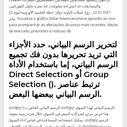
والمسابقات خذ استراحة معلومات عنا نشرة تحليل الفوركس:
22.01.2021 - زوج عملات الباوند دولار: خطة الجلسة الأوروبية ليوم 22
يناير. Visualize o gráfico Dólar Americano/Iene Japonês ao vivo
para acompanhar as alterações de preço mais recentes. Ideias
de mercado, previsões e notícias de
لتحرير الرسم البياني، حدد الأجزاء
التي تريد تحريرها بدون فك تجميع
الرسم البياني، إما باستخدام الأداة
Direct Selection أو Group
Selection (). ترتبط عناصر
الرسم البياني ببعضها البعض.
(usdjpy=) الرسم البياني الخاص بـ usd/jpy الرسم البياني لهذا السوق.
هذا عرض مرئي لتحركات السعر في السوق، خلال فترة زمنية معينة.
يمكنك استخدامه للمساعدة في قياس أداء السوق. usd/jpy الرسم
البياني لسعر الصرف. يعرض الرسم البياني اللحظيusd/jpy مجموعة