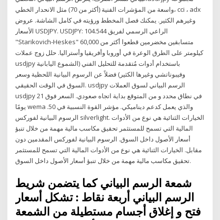
واسعة من المؤشرات الفنية (أكثر من 70) مثل الانحدار الخطي، cci ، adx
وغيرهم الكثير. يمكنك فصل المخطط ورؤيته في كامل الشاشة. عروض
الأسعار USDJPY. USDJPY: 104.544 الراعي الرسمي لفريق
"Starikovich-Heskes" متسابقين مخضرمين قطعوا أكثر من 60,000
كيلومتر على الطرق الوعرة في أوروبا وأفريقيا وأستراليا. حلل زوج عملات
usdjpy باستخدام أدوات مُتقدمة للتحليل الفني (الشموع اليابانية
وفيبوناتشي وغيرها الكثير) فضلاً عن الرسوم البيانية اللحظية وسعر
السوق في الوقت الحقيقي. ‎usdjpy‎ الرسم البياني لسوق العملات
usdjpy في نطاق محدد و من المتوقع بداية اتجاه صعودي. السعر فوق 21
يومًا wema والذي يعمل كدعم ديناميكي. مؤشر القوة النسبية في 50.
الرسوم البيانية لفوركس silverlight. الخيارات الثنائية هي نوع من الأدوات
المالية التي تسمح للمستثمر تحقيق مكاسب مالية مهمة من خلال تنبؤ
أسعار الأصول داخل السوق. الرسوم البيانية لفوركس المقدمين دون
مقابل. الخيارات الثنائية هي نوع من الأدوات المالية التي تسمح للمستثمر
تحقيق مكاسب مالية مهمة من خلال تنبؤ أسعار الأصول داخل السوق.
شمعة الرسم البياني كما يتضمن شريط
الرسم البياني أربعة نقاط : تشكل أسعار
فتح و إغلاق أجسام مستطيلة من الشمعة