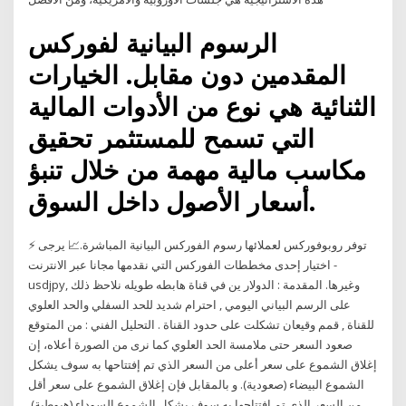
الرسوم البيانية لفوركس
المقدمين دون مقابل. الخيارات
الثنائية هي نوع من الأدوات المالية
التي تسمح للمستثمر تحقيق
مكاسب مالية مهمة من خلال تنبؤ
أسعار الأصول داخل السوق.
⚡ توفر روبوفوركس لعملائها رسوم الفوركس البيانية المباشرة.📈 يرجى
اختيار إحدى مخططات الفوركس التي نقدمها مجانا عبر الانترنت -
usdjpy, وغيرها. المقدمة : الدولار ين في قناة هابطه طويله نلاحظ ذلك
على الرسم البياني اليومي , احترام شديد للحد السفلي والحد العلوي
للقناة , قمم وقيعان تشكلت على حدود القناة . التحليل الفني : من المتوقع
صعود السعر حتى ملامسة الحد العلوي كما نرى من الصورة أعلاه، إن
إغلاق الشموع على سعر أعلى من السعر الذي تم إفتتاحها به سوف يشكل
الشموع البيضاء (صعودية). و بالمقابل فإن إغلاق الشموع على سعر أقل
من السعر الذي تم إفتتاحها به سوف يشكل الشموع السوداء (هبوطية).