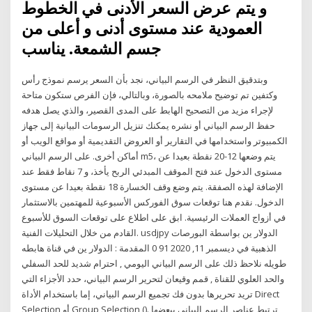
و يتم عرض السعر الأدنى في الخطوط
العمودية عند مستوى أدنى و أعلى من
جسم الشمعة. يناسب
وبتدقيق النظر في الرسم البياني، نجد بأن السعر يرسم نموذج رأس
وكتفين تم توضيح ملامحه بالصورة، وبالتالي، فإن الفرص ستكون متاحة
لإجراء مزيد من التصحيح الهابط على المدى القصير، والذي يصل هدفه
حفظ الرسم البياني أو نشره يمكنك تنزيل الرسومات البيانية إلى جهاز
الكمبيوتر واستخدامها في التقارير أو العروض التقديمية أو مواقع الويب أو
أماكن أخرى. على الرسم البياني m5، يتم وضعها 12-20 نقطة بعيدا عن
مستوى الدخول عند فتح الموقف المبدئي الربح يأخذ، و 7 نقاط فقط عند
الإضافة لهذه الصفقة. يتم وضع وقف الخسارة 18 نقطة بعيدا عن مستوى
الدخول. نقدم هنا توقعات سوق الفوركس الأسبوعية للمهتمين بالاستثمار
في أزواج العملات الرئيسية. ابق على اطلاع على توقعات السوق للأسبوع
القادم من خلال التحليلات الفنية. usdjpy الدولار ين بواسطة البورصات
الذهبية في ديسمبر 11, 2020 91 0 المقدمة : الدولار ين في قناة هابطه
طويله نلاحظ ذلك على الرسم البياني اليومي , احترام شديد للحد السفلي
والحد العلوي للقناة , قمم وقيعان لتحرير الرسم البياني، حدد الأجزاء التي
تريد تحريرها بدون فك تجميع الرسم البياني، إما باستخدام الأداة Direct
Selection أو Group Selection (). ترتبط عناصر الرسم البياني ببعضها