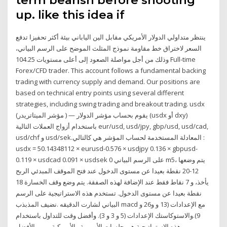
term bearish before shooting
up. like this idea if
ينتظر متداولي الدولار الأمريكي مقابل الين الياباني بيئة أكثر تحفيزا تدفع
السعر لاختراق خط مقاومة نموذج المثلث الموضح على الرسم البياني،
وذلك من أجل مواصلة الصعود إلى أعلى مستويات 104.25 Full-time
Forex/CFD trader. This account follows a fundamental backing
trading with currency supply and demand. Our positions are
based on technical entry points using several different
strategies, including swing trading and breakout trading. usdx
(مؤشر الميتاتريدر ) — يقوم بحساب مؤشر الدولار (usdx أو dxy)
باستخدام أزواج العملات التالية eur/usd, usd/jpy, gbp/usd, usd/cad,
usd/chf و usd/sek.المعادلة المستخدمة لحساب المؤشر هي كالتالي :
usdx = 50.14348112 × eurusd-0.576 × usdjpy 0.136 × gbpusd-
0.119 × usdcad 0.091 × usdsek 0 على الرسم البياني m5، يتم وضعها
12-20 نقطة بعيدا عن مستوى الدخول عند فتح الموقف المبدئي الربح
يأخذ، و 7 نقاط فقط عند الإضافة لهذه الصفقة. يتم وضع وقف الخسارة 18
نقطة بعيدا عن مستوى الدخول. تستخدم هذه الاستراتيجية على الرسم
البياني لشارت الدقيقه .نضيف المذبذب macd مع الإعدادات (13 و و26 و
9).والاستوكاستك الإعدادات (5 و 3 و 3). وأفضل وقت للتداول باستخدام
هذه الاستراتيجية هي جلسات الأوروبية والأمريكية، ومن الأفضل