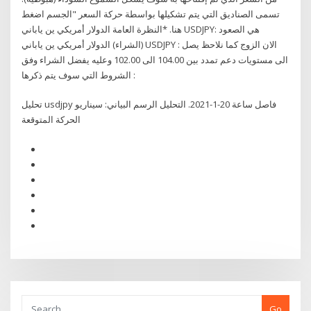
تسمى الصناديق التي يتم تشكيلها بواسطة حركة السعر "الجسم اضغط
هنا. *النظرة العامة الدولار أمريكي ين ياباني USDJPY: هي الصعود
(الشراء) الدولار أمريكي ين ياباني USDJPY : الان الزوج كما نلاحظ يصل
الى مستويات دعم تمدد بين 104.00 الى 102.00 وعليه يفضل الشراء وفق
الشروط التي سوف يتم ذكرها :
تحليل usdjpy فاصل ساعة 20-1-2021. التحليل الرسم البياني: سيناريو
الحركة المتوقعة
Go