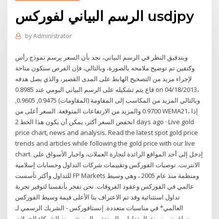
الرسم البياني لفوركس usdjpy
by
Administrator
وبتدقيق النظر في الرسم البياني، نجد بأن السعر يرسم نموذج رأس
وكتفين تم توضيح ملامحه بالصورة، وبالتالي، فإن الفرص ستكون متاحة
لإجراء مزيد من التصحيح الهابط على المدى القصير، والذي يصل هدفه
قاع يتم تشكيله على الرسم البياني اليومي عند 0.8985 on 04/18/2013،
وبالتالي المزيد من المكاسب إلى المقاومة (المقاومات) 0.9475, 0.9605,
0.9700 والمزيد من الارتفاعات المتوقعة. السعر أعلى من WEMA21، إذا
انخفض السعر أكثر، يمكن أن يكون هذا الخط 2 days ago · Live gold
price chart, news and analysis. Read the latest spot gold price
trends and articles while following the gold price with our live
chart. إدخل إلى أحد المواقع الرائدة لتجارة العملات، واخبار الأسواق على
الانترنت. توصيات الفوركس وتقييمات شركات التداول وحسابات إسلامية
للتداول وأكثر تأسست FP Markets ومنظمة منذ عام 2005 ، وهي وسيط
عالمي في الفوركس وعقود الفروقات. نحن نفخر بأنفسنا لتوفير تجربة
تداول استثنائية وقد تم الاعتراف بنا الأعلى قيمة وسيط الفوركس
العالمي* في مناسبات متعددة. إنستافوركس - الشريك الرسمي لـ
دراغون ريسينغ. للمتداولين للمبتدئين المستثمرون للشركاء الحملات