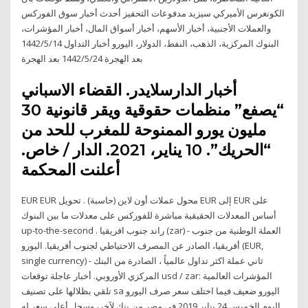
الكونغرس الأميركي سيزيد مدفوعات التحفيز أحدث أخبار سوق الفوركس
والعملات الأجنبية، أخبار الأسهم، أخبار أسواق المال، أخبار المؤشرات،
البنوك المركزية، الذهب، النفط، الدولار، اليورو أخبار التداول 14‏‏/5‏‏/1442
بعد الهجرة 24‏‏/5‏‏/1442 بعد الهجرة
أخبار الدارسلايدر. القضاء الاسباني
“يصفع” منظمات حقوقية ويقر قانونية 30
مليون يورو الممنوحة للمغرب للحد من
“الحريك”. 10 يناير، 2021. الدار / خاص.
أعلنت المحكمة
EUR EUR محول عملات أون لاين (حاسبة) . تحويل EUR إلى EUR على
أساس المعدلات الحقيقية مباشرة للفوركس على معدلات ما بين البنوك
up-to-the-second . راند جنوب افريقيا (zar) - العملة الوطنية من جنوب
أفريقيا، الصادر عن المصرف الاحتياطي لجنوب أفريقيا. اليورو (EUR,
single currency) - ثاني عملة اكثر تداول عالمياً ، الصادرة من البنك
المركزي الأوروبي. أخبار عاجلة توقعات usd / zar: المؤشرات العالمية
تلقي بظلالها على تصنيف sa اليورو ضعيف فيما اختلف سعر صرف اليورو
اليوم الخميس 24 يناير 2019 في مصر من بنك لآخر، وسجل أعلى سعر له