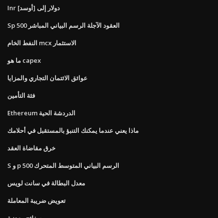
Inr دولار إلى [أوسد]
Sp 500 العقود الآجلة الرسم البياني المباشر
النفط الخام mcx الاستثمار
ما هو capex
عوائق الائتمان التجاري والمزايا
فئة التأمين
Ethereum الدردشة الحية
ماذا يعني عندما يمكنك التنبؤ بالمستقبل في أحلامك
خرق مقاضاة العقد
S و p 500 الرسم البياني المتوسط ​​المتحرك
معدل البطالة في سانت لويس
تعويض ضريبة المعاملة
صفائح معدنية