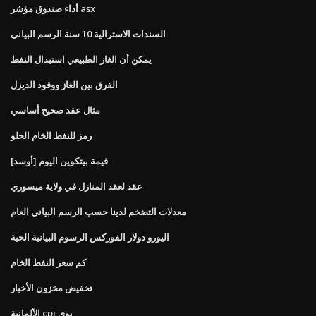
أداء صندوق مؤشر asx
السندات الاسترالية 10 سنة الرسم البياني
يمكن أن الغاز الطبيعي استبدال النفط
الفرق بين الغاز ووقود الديزل
مثال عقد صحيح أساسي
رمز للنفط الخام الحلو
قيمة بيتكوين اليوم [أوسد]
عقد لعقد المنازل في ولاية ميسوري
معدلات التضخم لدينا حسب الرسم البياني العام
اليورو دولار الفوركس الرسوم البيانية الحية
كم سعر النفط الخام
تخفيض مخزون الأخبار
الألمانية cpi يوي