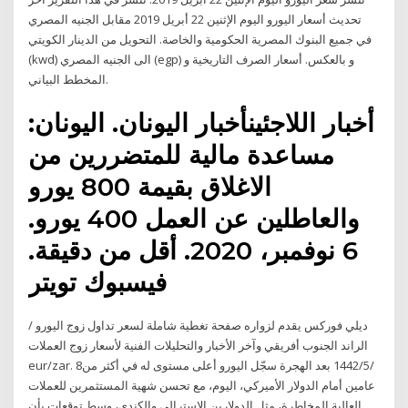
تحديث أسعار اليورو اليوم الإثنين 22 أبريل 2019 مقابل الجنيه المصري
في جميع البنوك المصرية الحكومية والخاصة. التحويل من الدينار الكويتي
(kwd) الى الجنيه المصري (egp) و بالعكس. أسعار الصرف التاريخية و
المخطط البياني.
أخبار اللاجئينأخبار اليونان. اليونان:
مساعدة مالية للمتضررين من
الاغلاق بقيمة 800 يورو
والعاطلين عن العمل 400 يورو.
6 نوفمبر، 2020. أقل من دقيقة.
فيسبوك تويتر
ديلي فوركس يقدم لزواره صفحة تغطية شاملة لسعر تداول زوج اليورو /
الراند الجنوب أفريقي وآخر الأخبار والتحليلات الفنية لأسعار زوج العملات
eur/zar. 8‏‏/5‏‏/1442 بعد الهجرة سجّل اليورو أعلى مستوى له في أكثر من
عامين أمام الدولار الأميركي، اليوم، مع تحسن شهية المستثمرين للعملات
العالية المخاطرة، مثل الدولارين الاسترالي والكندي، وسط توقعات بأن