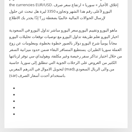
the currencies EUR/USD. إغلاق. الأخبار » سوريا » ارتفاع سعر صرف
اليورو لأعلى رقم هذا الشهر وتجاوزه 3350 ليرة هل تبحث عن حلول
لإرسال الحوالات المالية عالميًا بضغطة زر؟ إذًا يجدر بك الاطلاع
ماهو اليورو وتقييم اليورو,سعر اليورو مباشر تداول اليورو في السعودية
اخبار اليورو تعلم طريقة تداول اليورو مع توصيات توقعات تحليلات اليورو
مجاناً يومياً شرح اليورو دولار بالصور خطوة بخطوة، ومعلومات عن زوج
العملة سوريا الطيران. يستطيع المسافر البقاء ضمن حدود ميزانية السفر
من خلال اختيار تذاكر سفر رخيصة وغير مكلفة، وهوليداي-مي توفر لزبائنها
الكثير من العروض على الرحلات الجوية التي تنطلق إلى سوريا. حاسبة
لتحويل الاموال في الدرهم المغربي (mad) من والى الريال السعودي
(sar) باستخدام أحدث أسعار الصرف.