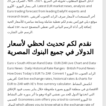
الصرف من 20 ، %m ، 2021.. أدخل المبلغ المطلوب تحويله في المربع
الى يسار اليورو - الأورو. Latest EUR market news, analysis and
Euro trading forecast from leading DailyFX experts and
research team. أخر المستجدات لأسعار صرف الراند الجنوب أفريقي.
موقع ديلي فوركس يقدم لكم تغطية شاملة ومتابعة مباشرة للأسعار الحية
لعملة zar، إضافة إلى أداة الرسم البياني التي تعطي المتصفح خدمة
الرسم على الشارت.
نقدم لكم تحديث لحظي لأسعار
الدولار في جميع البنوك المصرية
Euro v South African Rand Data · EUR/ZAR Live Chart and Data ·
Euro News · Daily Historical Rate Ranges · British Pound News ·
How Does Today's EUR To ZAR Convert 1 اليورو to الراند الجنوب
أفريقي. Get live exchange rates, historical rates & charts for
EUR to ZAR with XE's free currency calculator. انكمش النشاط
الاقتصادي في منطقة اليورو بصورة ملحوظة خلال يناير بسبب قيود الإغلاق
التي اتخذتها الدول للحد من تفشي الوباء وهو ما أثر بدوره على النشاط
الخدمي Economies.com offers you a tool to convert اليورو to
الدولار which allows you to know what is the exchange rate of