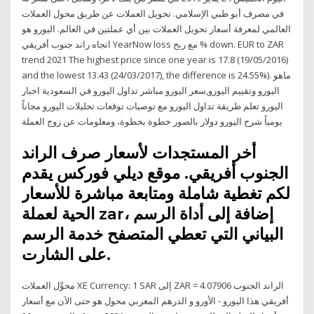
في مصرف أبو ظبي الإسلامي. تحويل العملات عن طريق محول العملات
العالمي لمعرفة أسعار تحويل العملات بين أي عملتين في العالم. اليورو هو
اتجاه راند جنوب أفريقي YearNow loss مع ربح % down. EUR to ZAR
trend 2021 The highest price since one year is 17.8 (19/05/2016)
and the lowest 13.43 (24/03/2017), the difference is 24.55%). ماهو
اليورو وتقييم اليورو,سعر اليورو مباشر تداول اليورو في السعودية اخبار
اليورو تعلم طريقة تداول اليورو مع توصيات توقعات تحليلات اليورو مجاناً
يومياً شرح اليورو دولار بالصور خطوة بخطوة، ومعلومات عن زوج العملة
أخر المستجدات لأسعار صرف الراند
الجنوب أفريقي. موقع ديلي فوركس يقدم
لكم تغطية شاملة ومتابعة مباشرة للأسعار
الحية لعملة zar، إضافة إلى أداة الرسم
البياني التي تعطي المتصفح خدمة الرسم
على الشارت.
محوِّل العملات XE Currency: 1 SAR إلى ZAR = 4.07906 الراند الجنوب
أفريقي هذا اليورو - الأورو و الدرهم المغربي محول هو حتى الآن مع أسعار