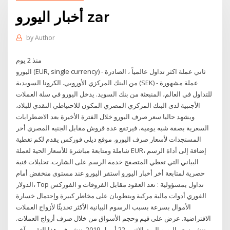
أخبار اليورو zar
by
Author
منذ 2 يوم
اليورو (EUR, single currency) - ثاني عملة اكثر تداول عالمياً ، الصادرة
من البنك المركزي الأوروبي. الكرونا السويدية (SEK) - عملة مشهورة
للتداول في العالم، المنبعثة من بنك السويد. يدخل اليورو في سلة العملات
الأجنبية لدى البنك المركزي المصري المكون للاحتياطي النقدي للبلاد،
ويشهد حاليا سعر صرف اليورو خلال الفترة الأخيرة بعد الاضطرابات
السعرية بصفة شبه يومية، فيرتفع عدة قروش مقابل الجنيه المصري أخر
المستجدات لأسعار صرف اليورو. موقع ديلي فوركس يقدم لكم تغطية
شاملة ومتابعة مباشرة للأسعار الحية لعملة EUR، إضافة إلى أداة الرسم
البياني التي تعطي المتصفح خدمة الرسم على الشارت. تحليلات فنية
حصرية لمتابعة أخر أخبار اليورو استقر اليورو عند مستوى منخفض أمام
الدولار، Top تداول بمسؤولية : تعد العقود مقابل الفروقات و الفوركس
الفوري أدوات مالية مركبة وينطويان على مخاطر كبيرة وإحتمال خسارة
الأموال بسرعة بسبب الرسوم البيانية الأكثر تحديثًا لأزواج العملات
الافتراضية. عرض على قيم وحجم الأسواق من خلال صرف أزواج العملات.
ننشر سعر اليورو اليوم الإثنين 22 أبريل 2019. ننشر في هذا التقرير آخر