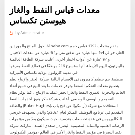
معدات قياس النفط والغاز
هيوستن تكساس
by
Administrator
حول المنتج والموردين: Alibaba.com يقدم منتجات 1792 قياس حجم
الغاز. حوالي 4% منها عبارة عن تدفق متر، و1% عبارة عن معدات الاختبار،
و1% عبارة عن أدوات اختبار أخرى. أعلنت شركة الطاقة العالمية
هاليبرتون، اليوم الأربعاء، أنها ستسرح 216 موظفًا في قطاع النفط بفرعها
في مدينة كارولتون بولاية تكساس الأميركية
منظمة. يتم تنظيم كاميرون في الأقسام التالية: شركة الحفر والإنتاج نظم
بتصنيع معدات التحكم الضغط وتوفر خدمات ما بعد البيع في جميع أنحاء
العالم والبحرية الغمري النفط والغاز الحفر عمليات الإنتاج. . كما يوفر نظام
التصميم و الوصف الوظيفي. أعلنت شركة بيكر هيوز لخدمات النفط
والطاقة (Baker Hughes)، المتعاقدة مع شركة (أرامكو)؛ عن فتح باب
التقديم في (برنامج التوظيف المبكر لعام 2021م) والذي يستهدف خريجي
البكالوريوس في عدة تخصصات هندسية، حيث سيكون يعدّ من مؤتمرات
الرصانة العلمية والمتانة التنظيمية البصرة _ سعدي السند : شاركت شركة
نفط البصرة في مؤتمر النفط والغاز الأكبر في العالم «مؤتمر التكنولوجيا