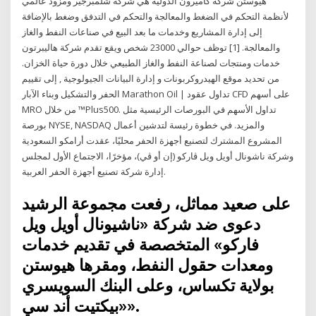
هيوستن شركة كاميرون الدولية هي شركة شلمبرجير ومزود عالمي
لأنظمة التحكم في الضغط والمعالجة والتحكم في التدفق وضغط بالإضافة
إلى إدارة المشاريع وخدمات ما بعد البيع في صناعات النفط والغاز
والمعالجة. [1] توظف حوالي 23000 شخص ويقع تقدم شركة هاليبرتون
خدمات ومنتجات لصناعة النفط والغاز الطبيعي خلال دورة حياة الخزان.
من تحديد موقع الهيدروكربونات و إدارة البيانات الجيولوجية , إلى تقييم
الحفر والتشكيل وبناء الآبار Marathon Oil | تداول عقود CFD على أسهم
MRO من خلال ™Plus500. تداول الأسهم في البورصات الرئيسية مثل
بورصة NYSE, NASDAQ والمزيد. في خطوة رئيسة لتدشين أعمال
المشروع المشترك لتصنيع أجهزة الحفر محليًا، عقدت أرامكو السعودية
وشركة ناشونال أويل ويل ڤاركو (إن أو ڤي)، مؤخرًا، الاجتماع الأول لمجلس
إدارة شركة تصنيع أجهزة الحفر العربية.
على صعيد مماثل، رفعت مجموعة الرشيد
دعوى ضد شركة «ناشيونال أويل ويل
فاركو» المتخصصة في تقديم خدمات
ومعدات حقول النفط، ومقرها هيوستن
بولاية تكساس، وعلى البنك السويسري
«بيكتيت أند سي».