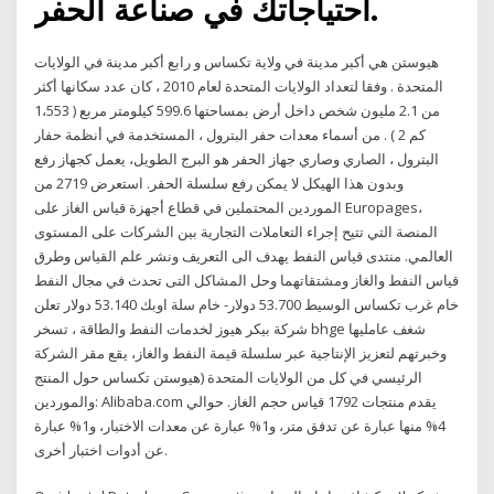
احتياجاتك في صناعة الحفر.
هيوستن هي أكبر مدينة في ولاية تكساس و رابع أكبر مدينة في الولايات
المتحدة . وفقا لتعداد الولايات المتحدة لعام 2010 ، كان عدد سكانها أكثر
من 2.1 مليون شخص داخل أرض بمساحتها 599.6 كيلومتر مربع ( 1،553
كم 2 ) . من أسماء معدات حفر البترول ، المستخدمة في أنظمة حفار
البترول ، الصاري وصاري جهاز الحفر هو البرج الطويل، يعمل كجهاز رفع
وبدون هذا الهيكل لا يمكن رفع سلسلة الحفر. استعرض 2719 من
الموردين المحتملين في قطاع أجهزة قياس الغاز على Europages،
المنصة التي تتيح إجراء التعاملات التجارية بين الشركات على المستوى
العالمي. منتدى قياس النفط يهدف الى التعريف ونشر علم القياس وطرق
قياس النفط والغاز ومشتقاتهما وحل المشاكل التى تحدث في مجال النفط
خام غرب تكساس الوسيط 53.700 دولار- خام سلة اوبك 53.140 دولار تعلن
شركة بيكر هيوز لخدمات النفط والطاقة ، تسخر bhge شغف عامليها
وخبرتهم لتعزيز الإنتاجية عبر سلسلة قيمة النفط والغاز، يقع مقر الشركة
الرئيسي في كل من الولايات المتحدة (هيوستن تكساس حول المنتج
والموردين: Alibaba.com يقدم منتجات 1792 قياس حجم الغاز. حوالي
4% منها عبارة عن تدفق متر، و1% عبارة عن معدات الاختبار، و1% عبارة
عن أدوات اختبار أخرى.