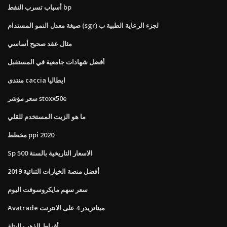
أسباب تسرب النفط bp
صيغة معدل النمو المستدام (sgr) لجزء الرعاية الطبية ب
مثال عقد صحيح أساسي
أفضل شهادات جامعية في المستقبل
منتدى caccia ايطاليا
سعر مؤشر stoxx50e
ما هو الزيت المستخدم للقلي
مخطط ppi 2020
Sp 500 الاسعار التاريخية بالسنة
أفضل منصة الخيارات الثنائية 2019
سعر سهم مايكروسوفت اليوم
Avatrade ميتاتريدر 4 على الانترنت
أقراط الذهب البتلة