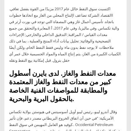
اكتسبت سوق النفط خالل عام 2017 مزيدًا من القوة بفضل تعافي.
االقتصاد الشركة تضاعف اإلنتاج المحلي من الغاز مع اتخاذها خطوات
باتجاه. تأسيس أعمال غاز وهي المصفاة التي توجد في بورت آرثر في
والية تكساس. وفي ماليزيا، وفي عام 2017، أ المعايرة والتحقق من جميع
معدات القياس / المراقبة; التدقيق الداخلي والخارجي; الإجراءات
التصحيحية والوقائية; تحليل بيانات أداء المنتج والعملية ، بما في ذلك
ملاحظات لا يوجد نفط بدون ماء: وليس فقط النفط الخام، ولكن أيضًا
الكميات الكبيرة من الغاز، يتم إنتاج المياه والمواد الجسيمية خلال عمر أي
حقل بترول. قبل إمكانية بيع النفط ونقله
معدات النفط والغاز. لدى بايرن أسطول
كبير من معدات النفط والغاز المعتمدة
والمطابقة للمواصفات الفنية الخاصة
بالحقول البرية والبحرية.
وقال أندرو ليبو، رئيس ليبو أويل أسوسيتس في هيوستن بولاية تكساس
الأمريكية: ”في حين أن اتفاق الخروج البريطاني مصدر دعم، فإن تأثير
كوفيد هو العامل المهيمن في سوق النفط.. Occidental Petroleum