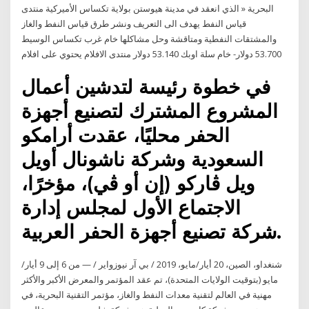
البحرية « الذي انعقد في مدينة هيوستن بولاية تكساس الأميركية منتدى
قياس النفط يهدف الى التعريف ونشر طرق قياس النفط والغاز
والمشتقات النفطية ومتاقشة وحل مشاكلها خام غرب تكساس الوسيط
53.700 دولار- خام سلة اوبك 53.140 دولار منتدى الافلام يحتوي على افلام
في خطوة رئيسة لتدشين أعمال
المشروع المشترك لتصنيع أجهزة
الحفر محليًا، عقدت أرامكو
السعودية وشركة ناشونال أويل
ويل ڤاركو (إن أو ڤي)، مؤخرًا،
الاجتماع الأول لمجلس إدارة
شركة تصنيع أجهزة الحفر العربية.
شنغداو، الصين، 20 أيار/مايو، 2019 / بي آر نيوزواير / — من 6 إلى 9 أيار/
مايو (بتوقيت الولايات المتحدة)، تم عقد المؤتمر والمعرض الأكبر والأكثر
مهنية في العالم لتقنية معدات النفط والغاز، مؤتمر التقنية البحرية، في