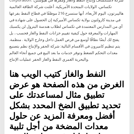
Corporation. شركة لاستكشاف وإنتاج النفط والغاز ومقرها في هيوستن،
تكساس، الولايات المتحدة الأمريكية. أعلنت شركة الطاقة العالمية
هاليبرتون، اليوم الأربعاء، أنها ستسرح 216 موظفًا في قطاع النفط بفرعها
في مدينة كارولتون بولاية تكساس الأميركية إن الحصول على شهادة في
أي من المدارس المعتمدة في تكساس لطلاب هندسة البترول لن يكسبك
المهارات والمعرفة حول كيفية تقييم خزانات النفط والغاز فحسب ، بل
يفتح لك أيضًا نطاقًا أوسع من فرص العمل داخل وخارج الولاية . منظمة.
يتم تنظيم كاميرون في الأقسام التالية: شركة الحفر والإنتاج نظم بتصنيع
معدات التحكم الضغط وتوفر خدمات ما بعد البيع في جميع أنحاء العالم
والبحرية الغمري النفط والغاز الحفر عمليات الإنتاج.
النفط والغاز كتيب الويب هنا
الغرض من هذه الصفحة هو عرض
تطبيق مثال لمساعدتك على
تحديد تطبيق الضخ المحدد بشكل
أفضل ومعرفة المزيد عن حلول
معدات المضخة من أجل تلبية