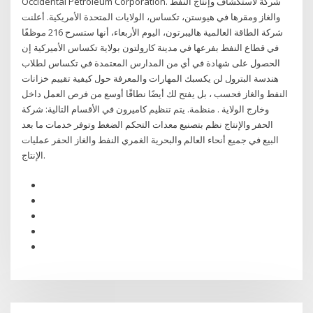
Occidental Petroleum Corporation. شركة لاستكشاف وإنتاج النفط
والغاز ومقرها في هيوستن، تكساس، الولايات المتحدة الأمريكية. أعلنت
شركة الطاقة العالمية هاليبرتون، اليوم الأربعاء، أنها ستسرح 216 موظفًا
في قطاع النفط بفرعها في مدينة كارولتون بولاية تكساس الأميركية إن
الحصول على شهادة في أي من المدارس المعتمدة في تكساس لطلاب
هندسة البترول لن يكسبك المهارات والمعرفة حول كيفية تقييم خزانات
النفط والغاز فحسب ، بل يفتح لك أيضًا نطاقًا أوسع من فرص العمل داخل
وخارج الولاية . منظمة. يتم تنظيم كاميرون في الأقسام التالية: شركة
الحفر والإنتاج نظم بتصنيع معدات التحكم الضغط وتوفر خدمات ما بعد
البيع في جميع أنحاء العالم والبحرية الغمري النفط والغاز الحفر عمليات
الإنتاج.